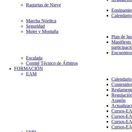
Raquetas de Nieve
Equipamien
Calendario
Marcha Nórdica
Seguridad
Mujer y Montaña
Plan de Ig
Manifiesto 
participaci
Encuentros
Escalada
Comité Técnico de Árbitros
FORMACIÓN
EAM
Calendario
Contenidos
Reglament
Regulación
Aragón
Actualizac
Cursos-E
Cursos-E
Cursos-E
Cursos-E