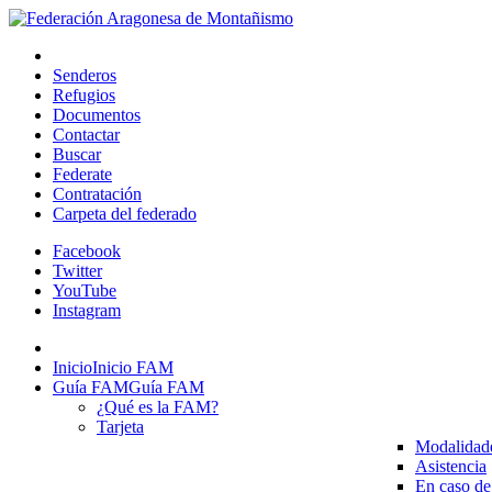
Senderos
Refugios
Documentos
Contactar
Buscar
Federate
Contratación
Carpeta del federado
Facebook
Twitter
YouTube
Instagram
Inicio
Inicio FAM
Guía FAM
Guía FAM
¿Qué es la FAM?
Tarjeta
Modalidad
Asistencia
En caso de