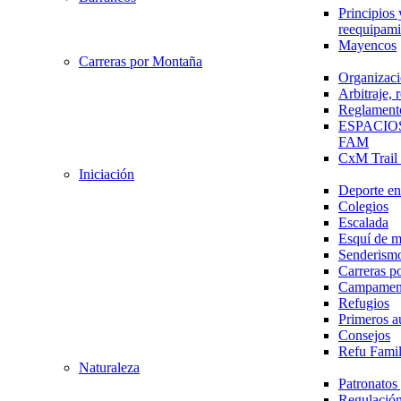
Principios 
reequipami
Mayencos
Carreras por Montaña
Organizaci
Arbitraje,
Reglament
ESPACIO
FAM
CxM Trai
Iniciación
Deporte en 
Colegios
Escalada
Esquí de 
Senderism
Carreras p
Campamen
Refugios
Primeros a
Consejos
Refu Fami
Naturaleza
Patronato
Regulación