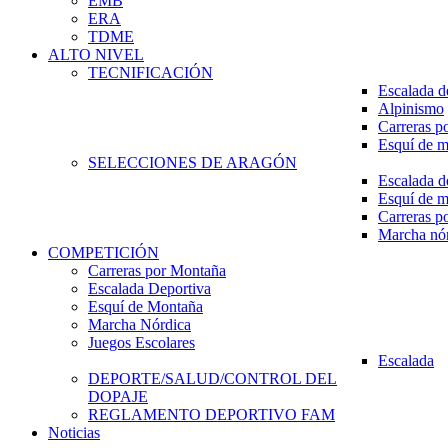
EMB
ERA
TDME
ALTO NIVEL
TECNIFICACIÓN
Escalada d
Alpinismo
Carreras p
Esquí de 
SELECCIONES DE ARAGÓN
Escalada d
Esquí de 
Carreras p
Marcha nó
COMPETICIÓN
Carreras por Montaña
Escalada Deportiva
Esquí de Montaña
Marcha Nórdica
Juegos Escolares
Escalada
DEPORTE/SALUD/CONTROL DEL
DOPAJE
REGLAMENTO DEPORTIVO FAM
Noticias