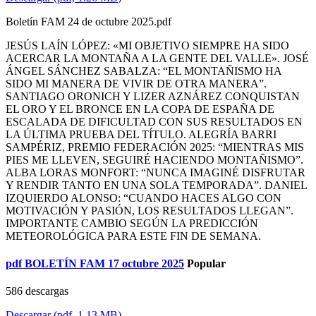
Boletín FAM 24 de octubre 2025.pdf
JESÚS LAÍN LÓPEZ: «MI OBJETIVO SIEMPRE HA SIDO
ACERCAR LA MONTAÑA A LA GENTE DEL VALLE». JOSÉ
ÁNGEL SÁNCHEZ SABALZA: “EL MONTAÑISMO HA
SIDO MI MANERA DE VIVIR DE OTRA MANERA”.
SANTIAGO ORONICH Y LIZER AZNÁREZ CONQUISTAN
EL ORO Y EL BRONCE EN LA COPA DE ESPAÑA DE
ESCALADA DE DIFICULTAD CON SUS RESULTADOS EN
LA ÚLTIMA PRUEBA DEL TÍTULO. ALEGRÍA BARRI
SAMPÉRIZ, PREMIO FEDERACIÓN 2025: “MIENTRAS MIS
PIES ME LLEVEN, SEGUIRÉ HACIENDO MONTAÑISMO”.
ALBA LORAS MONFORT: “NUNCA IMAGINÉ DISFRUTAR
Y RENDIR TANTO EN UNA SOLA TEMPORADA”. DANIEL
IZQUIERDO ALONSO: “CUANDO HACES ALGO CON
MOTIVACIÓN Y PASIÓN, LOS RESULTADOS LLEGAN”.
IMPORTANTE CAMBIO SEGÚN LA PREDICCIÓN
METEOROLÓGICA PARA ESTE FIN DE SEMANA.
pdf
BOLETÍN FAM 17 octubre 2025
Popular
586 descargas
Descargar
(
pdf,
1.13 MB
)