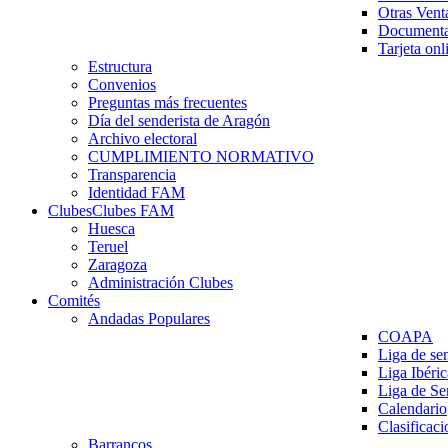
Otras Vent
Documenta
Tarjeta onl
Estructura
Convenios
Preguntas más frecuentes
Día del senderista de Aragón
Archivo electoral
CUMPLIMIENTO NORMATIVO
Transparencia
Identidad FAM
Clubes
Clubes FAM
Huesca
Teruel
Zaragoza
Administración Clubes
Comités
Andadas Populares
COAPA
Liga de se
Liga Ibéri
Liga de S
Calendario
Clasificaci
Barrancos