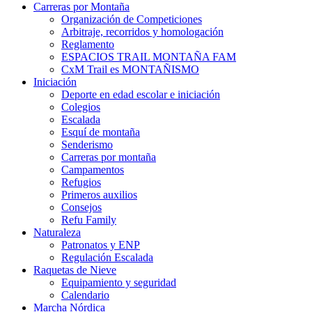
Carreras por Montaña
Organización de Competiciones
Arbitraje, recorridos y homologación
Reglamento
ESPACIOS TRAIL MONTAÑA FAM
CxM Trail es MONTAÑISMO
Iniciación
Deporte en edad escolar e iniciación
Colegios
Escalada
Esquí de montaña
Senderismo
Carreras por montaña
Campamentos
Refugios
Primeros auxilios
Consejos
Refu Family
Naturaleza
Patronatos y ENP
Regulación Escalada
Raquetas de Nieve
Equipamiento y seguridad
Calendario
Marcha Nórdica