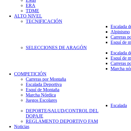
EMB
ERA
TDME
ALTO NIVEL
TECNIFICACIÓN
Escalada d
Alpinismo
Carreras p
Esquí de 
SELECCIONES DE ARAGÓN
Escalada d
Esquí de 
Carreras p
Marcha nó
COMPETICIÓN
Carreras por Montaña
Escalada Deportiva
Esquí de Montaña
Marcha Nórdica
Juegos Escolares
Escalada
DEPORTE/SALUD/CONTROL DEL
DOPAJE
REGLAMENTO DEPORTIVO FAM
Noticias