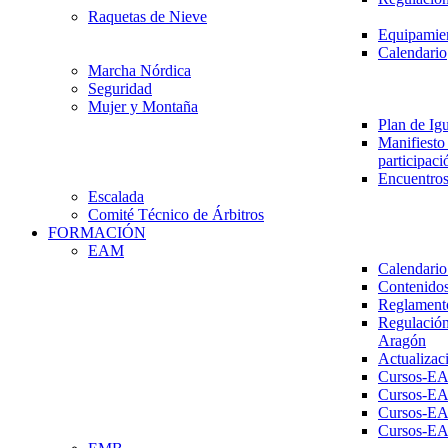
Raquetas de Nieve
Equipamien
Calendario
Marcha Nórdica
Seguridad
Mujer y Montaña
Plan de Ig
Manifiesto 
participaci
Encuentros
Escalada
Comité Técnico de Árbitros
FORMACIÓN
EAM
Calendario
Contenidos
Reglament
Regulación
Aragón
Actualizac
Cursos-E
Cursos-E
Cursos-E
Cursos-E