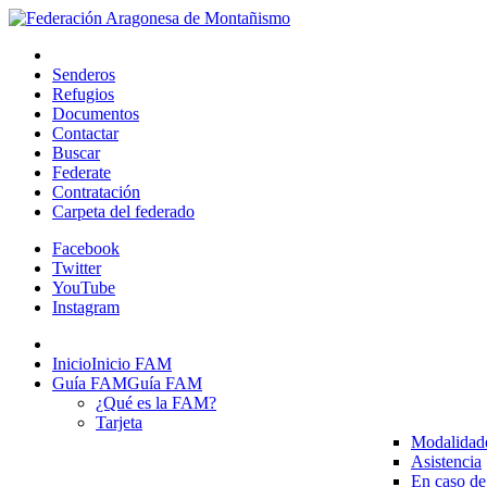
Senderos
Refugios
Documentos
Contactar
Buscar
Federate
Contratación
Carpeta del federado
Facebook
Twitter
YouTube
Instagram
Inicio
Inicio FAM
Guía FAM
Guía FAM
¿Qué es la FAM?
Tarjeta
Modalidad
Asistencia
En caso de