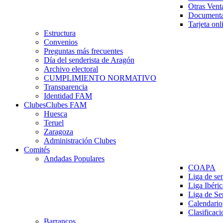
Otras Vent
Documenta
Tarjeta onl
Estructura
Convenios
Preguntas más frecuentes
Día del senderista de Aragón
Archivo electoral
CUMPLIMIENTO NORMATIVO
Transparencia
Identidad FAM
Clubes
Clubes FAM
Huesca
Teruel
Zaragoza
Administración Clubes
Comités
Andadas Populares
COAPA
Liga de se
Liga Ibéri
Liga de S
Calendario
Clasificaci
Barrancos