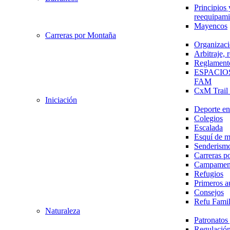
Principios 
reequipami
Mayencos
Carreras por Montaña
Organizaci
Arbitraje,
Reglament
ESPACIO
FAM
CxM Trai
Iniciación
Deporte en 
Colegios
Escalada
Esquí de 
Senderism
Carreras p
Campamen
Refugios
Primeros a
Consejos
Refu Fami
Naturaleza
Patronato
Regulación