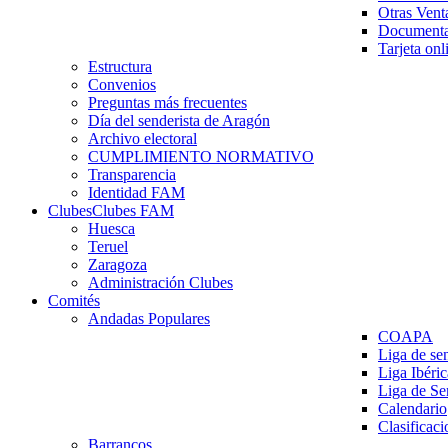
Otras Vent
Documenta
Tarjeta onl
Estructura
Convenios
Preguntas más frecuentes
Día del senderista de Aragón
Archivo electoral
CUMPLIMIENTO NORMATIVO
Transparencia
Identidad FAM
Clubes
Clubes FAM
Huesca
Teruel
Zaragoza
Administración Clubes
Comités
Andadas Populares
COAPA
Liga de se
Liga Ibéri
Liga de S
Calendario
Clasificaci
Barrancos