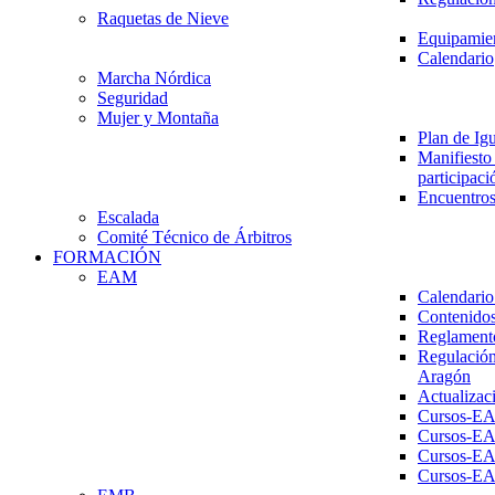
Raquetas de Nieve
Equipamien
Calendario
Marcha Nórdica
Seguridad
Mujer y Montaña
Plan de Ig
Manifiesto 
participaci
Encuentros
Escalada
Comité Técnico de Árbitros
FORMACIÓN
EAM
Calendario
Contenidos
Reglament
Regulación
Aragón
Actualizac
Cursos-E
Cursos-E
Cursos-E
Cursos-E