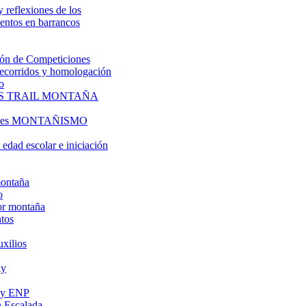
y reflexiones de los
entos en barrancos
ón de Competiciones
 recorridos y homologación
o
S TRAIL MONTAÑA
l es MONTAÑISMO
edad escolar e iniciación
montaña
o
or montaña
tos
uxilios
ly
s y ENP
 Escalada