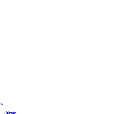
es
 accidente