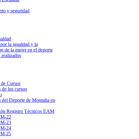
to y seguridad
ualdad
por la igualdad y la
ón de la mujer en el deporte
 realizados
 de Cursos
 de los cursos
o
 del Deporte de Montaña en
ión Registro Técnicos EAM
AM-22
AM-23
AM-24
AM-25