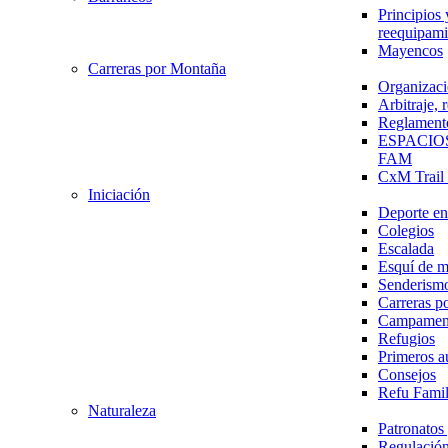
Principios 
reequipami
Mayencos
Carreras por Montaña
Organizaci
Arbitraje,
Reglament
ESPACIO
FAM
CxM Trai
Iniciación
Deporte en 
Colegios
Escalada
Esquí de 
Senderism
Carreras p
Campamen
Refugios
Primeros a
Consejos
Refu Fami
Naturaleza
Patronato
Regulación