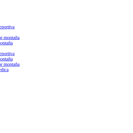
eportiva
or montaña
montaña
eportiva
montaña
or montaña
rdica