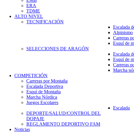
EMB
ERA
TDME
ALTO NIVEL
TECNIFICACIÓN
Escalada d
Alpinismo
Carreras p
Esquí de 
SELECCIONES DE ARAGÓN
Escalada d
Esquí de 
Carreras p
Marcha nó
COMPETICIÓN
Carreras por Montaña
Escalada Deportiva
Esquí de Montaña
Marcha Nórdica
Juegos Escolares
Escalada
DEPORTE/SALUD/CONTROL DEL
DOPAJE
REGLAMENTO DEPORTIVO FAM
Noticias