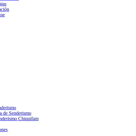
ajas
ción
ine
nderismo
ca de Senderismo
enderismo Chiquifam
ones