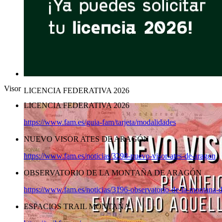
Visor
LICENCIA FEDERATIVA 2026
LICENCIA FEDERATIVA 2026
https://www.fam.es/guia-fam/tarjeta/modalidades
NUEVO VISOR ATES DE ARAGÓN
https://www.fam.es/noticias/3298-nuevo-visor-ates-de-aragon
OBSERVATORIO DE LA MONTAÑA DE ARAGÓN
https://www.fam.es/noticias/3196-observatorio-de-la-montana-
ESPACIOS TRAIL MONTAÑA