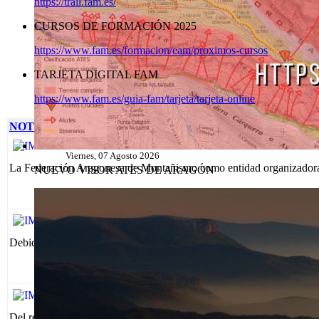
https://trail.fam.es/
CURSOS DE FORMACIÓN 2025
https://www.fam.es/formacion/eam/proximos-cursos
TARJETA DIGITAL FAM
https://www.fam.es/guia-fam/tarjeta/tarjeta-online
NOTICIAS
CURSO EAM AUTORRESCATE EN ESCALADA
Viernes, 07 Agosto 2026
La Federación Aragonesa de Montañismo como entidad organizadora, 
NUEVO VISOR ATES DE ARAGÓN
CIERRE DE LAS PASARELAS DE MONTFALCÓ
Viernes, 07 Agosto 2026
Debido a un desprendimiento de rocas que ha causado daños en la infr
DESPLAZADO RADIOSOCORRO DE URDICETO
Jueves, 06 Agosto 2026
Del refugio libre de Urdiceto a la cabaña de la Solana, junto al 