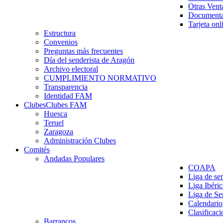
Otras Vent
Documenta
Tarjeta onl
Estructura
Convenios
Preguntas más frecuentes
Día del senderista de Aragón
Archivo electoral
CUMPLIMIENTO NORMATIVO
Transparencia
Identidad FAM
Clubes
Clubes FAM
Huesca
Teruel
Zaragoza
Administración Clubes
Comités
Andadas Populares
COAPA
Liga de se
Liga Ibéri
Liga de S
Calendario
Clasificaci
Barrancos