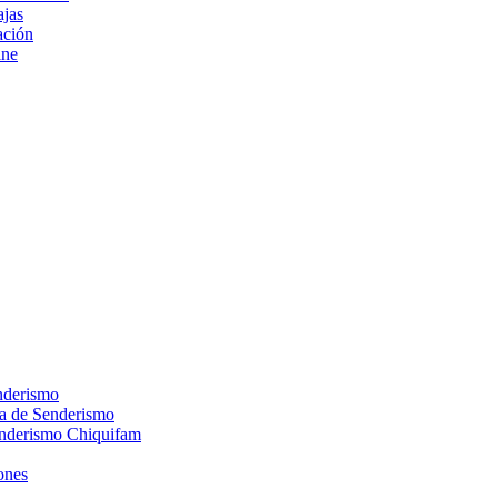
ajas
ción
ine
nderismo
ca de Senderismo
enderismo Chiquifam
ones