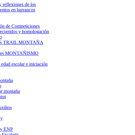
y reflexiones de los
entos en barrancos
ón de Competiciones
 recorridos y homologación
o
S TRAIL MONTAÑA
l es MONTAÑISMO
edad escolar e iniciación
montaña
o
or montaña
tos
uxilios
ly
s y ENP
 Escalada