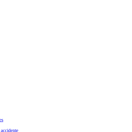
es
 accidente