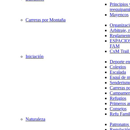
Principios 
reequipami
Mayencos
Carreras por Montaña
Organizaci
Arbitraje,
Reglament
ESPACIO
FAM
CxM Trai
Iniciación
Deporte en 
Colegios
Escalada
Esquí de 
Senderism
Carreras p
Campamen
Refugios
Primeros a
Consejos
Refu Fami
Naturaleza
Patronato
Regulación