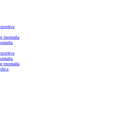
eportiva
or montaña
montaña
eportiva
montaña
or montaña
rdica