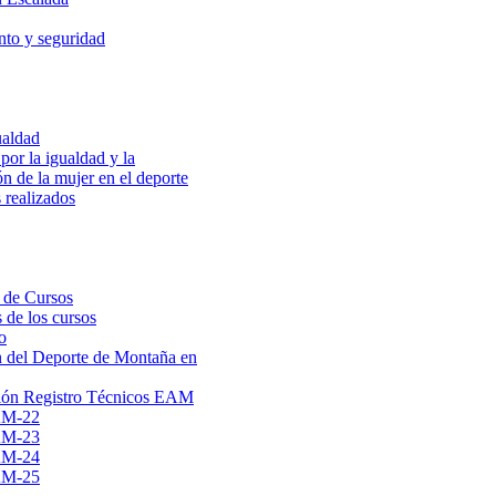
to y seguridad
ualdad
por la igualdad y la
ón de la mujer en el deporte
 realizados
 de Cursos
 de los cursos
o
 del Deporte de Montaña en
ión Registro Técnicos EAM
AM-22
AM-23
AM-24
AM-25