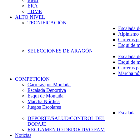
EMB
ERA
TDME
ALTO NIVEL
TECNIFICACIÓN
Escalada d
Alpinismo
Carreras p
Esquí de 
SELECCIONES DE ARAGÓN
Escalada d
Esquí de 
Carreras p
Marcha nó
COMPETICIÓN
Carreras por Montaña
Escalada Deportiva
Esquí de Montaña
Marcha Nórdica
Juegos Escolares
Escalada
DEPORTE/SALUD/CONTROL DEL
DOPAJE
REGLAMENTO DEPORTIVO FAM
Noticias