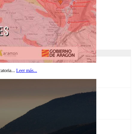
atoria...
Leer más...
de este...
Leer más...
orro de...
Leer más...