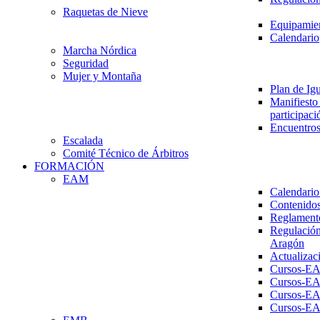
Raquetas de Nieve
Equipamien
Calendario
Marcha Nórdica
Seguridad
Mujer y Montaña
Plan de Ig
Manifiesto 
participaci
Encuentros
Escalada
Comité Técnico de Árbitros
FORMACIÓN
EAM
Calendario
Contenidos
Reglament
Regulación
Aragón
Actualizac
Cursos-E
Cursos-E
Cursos-E
Cursos-E