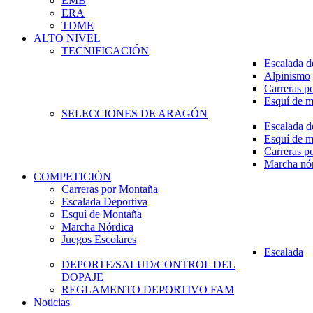
EMB
ERA
TDME
ALTO NIVEL
TECNIFICACIÓN
Escalada d
Alpinismo
Carreras p
Esquí de 
SELECCIONES DE ARAGÓN
Escalada d
Esquí de 
Carreras p
Marcha nó
COMPETICIÓN
Carreras por Montaña
Escalada Deportiva
Esquí de Montaña
Marcha Nórdica
Juegos Escolares
Escalada
DEPORTE/SALUD/CONTROL DEL
DOPAJE
REGLAMENTO DEPORTIVO FAM
Noticias