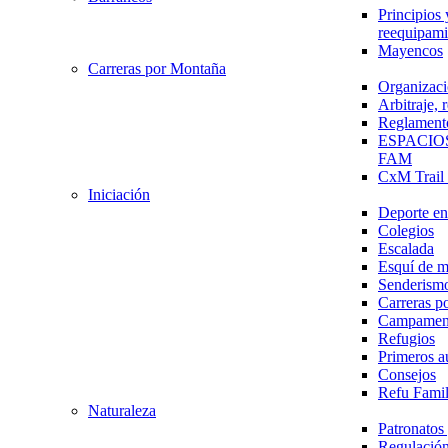
Principios 
reequipami
Mayencos
Carreras por Montaña
Organizaci
Arbitraje,
Reglament
ESPACIO
FAM
CxM Trai
Iniciación
Deporte en 
Colegios
Escalada
Esquí de 
Senderism
Carreras p
Campamen
Refugios
Primeros a
Consejos
Refu Fami
Naturaleza
Patronato
Regulación