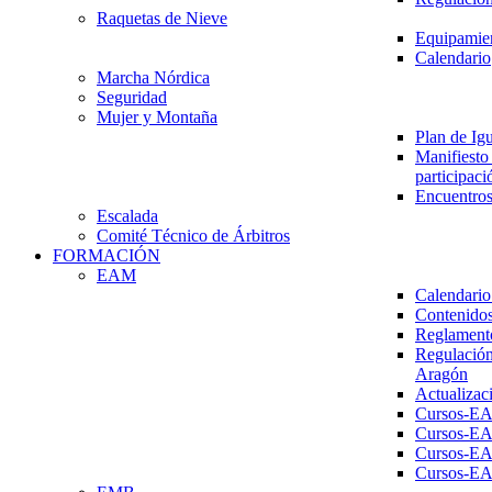
Raquetas de Nieve
Equipamien
Calendario
Marcha Nórdica
Seguridad
Mujer y Montaña
Plan de Ig
Manifiesto 
participaci
Encuentros
Escalada
Comité Técnico de Árbitros
FORMACIÓN
EAM
Calendario
Contenidos
Reglament
Regulación
Aragón
Actualizac
Cursos-E
Cursos-E
Cursos-E
Cursos-E