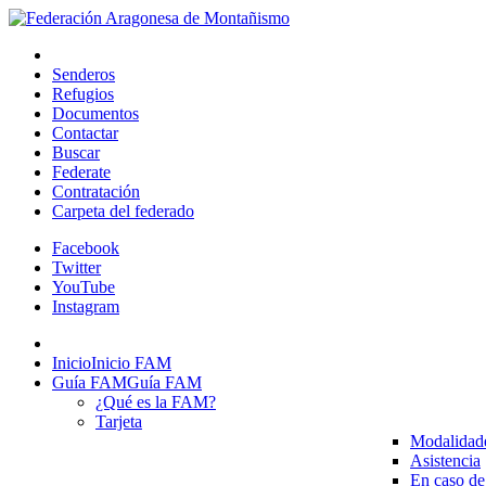
Senderos
Refugios
Documentos
Contactar
Buscar
Federate
Contratación
Carpeta del federado
Facebook
Twitter
YouTube
Instagram
Inicio
Inicio FAM
Guía FAM
Guía FAM
¿Qué es la FAM?
Tarjeta
Modalidad
Asistencia
En caso de