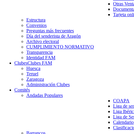
Otras Vent
Documenta
Tarjeta onl
Estructura
Convenios
Preguntas más frecuentes
Día del senderista de Aragón
Archivo electoral
CUMPLIMIENTO NORMATIVO
Transparencia
Identidad FAM
Clubes
Clubes FAM
Huesca
Teruel
Zaragoza
Administración Clubes
Comités
Andadas Populares
COAPA
Liga de se
Liga Ibéri
Liga de S
Calendario
Clasificaci
Barrancos