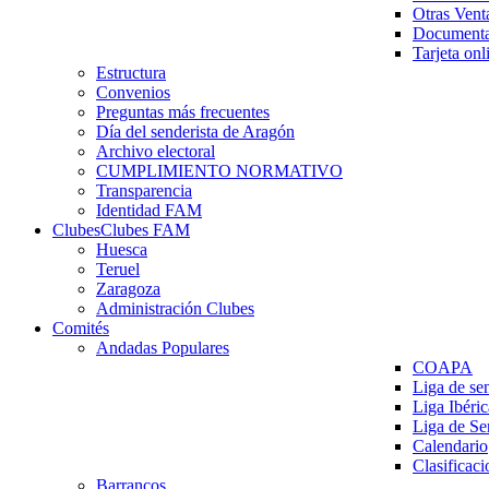
Otras Vent
Documenta
Tarjeta onl
Estructura
Convenios
Preguntas más frecuentes
Día del senderista de Aragón
Archivo electoral
CUMPLIMIENTO NORMATIVO
Transparencia
Identidad FAM
Clubes
Clubes FAM
Huesca
Teruel
Zaragoza
Administración Clubes
Comités
Andadas Populares
COAPA
Liga de se
Liga Ibéri
Liga de S
Calendario
Clasificaci
Barrancos