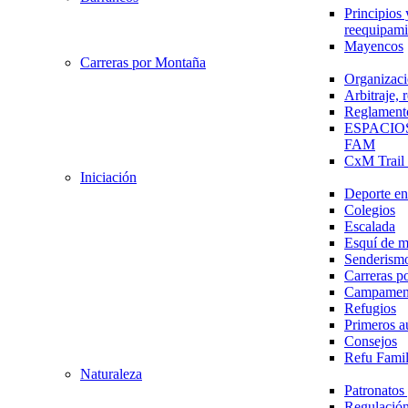
Principios 
reequipami
Mayencos
Carreras por Montaña
Organizaci
Arbitraje,
Reglament
ESPACIO
FAM
CxM Trai
Iniciación
Deporte en 
Colegios
Escalada
Esquí de 
Senderism
Carreras p
Campamen
Refugios
Primeros a
Consejos
Refu Fami
Naturaleza
Patronato
Regulación