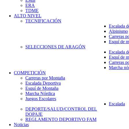
EMB
ERA
TDME
ALTO NIVEL
TECNIFICACIÓN
Escalada d
Alpinismo
Carreras p
Esquí de 
SELECCIONES DE ARAGÓN
Escalada d
Esquí de 
Carreras p
Marcha nó
COMPETICIÓN
Carreras por Montaña
Escalada Deportiva
Esquí de Montaña
Marcha Nórdica
Juegos Escolares
Escalada
DEPORTE/SALUD/CONTROL DEL
DOPAJE
REGLAMENTO DEPORTIVO FAM
Noticias