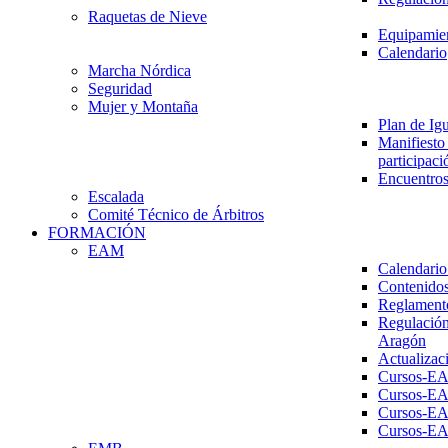
Raquetas de Nieve
Equipamien
Calendario
Marcha Nórdica
Seguridad
Mujer y Montaña
Plan de Ig
Manifiesto 
participaci
Encuentros
Escalada
Comité Técnico de Árbitros
FORMACIÓN
EAM
Calendario
Contenidos
Reglament
Regulación
Aragón
Actualizac
Cursos-E
Cursos-E
Cursos-E
Cursos-E