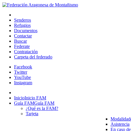
Senderos
Refugios
Documentos
Contactar
Buscar
Federate
Contratación
Carpeta del federado
Facebook
Twitter
YouTube
Instagram
Inicio
Inicio FAM
Guía FAM
Guía FAM
¿Qué es la FAM?
Tarjeta
Modalidad
Asistencia
En caso de