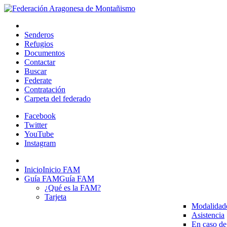
Senderos
Refugios
Documentos
Contactar
Buscar
Federate
Contratación
Carpeta del federado
Facebook
Twitter
YouTube
Instagram
Inicio
Inicio FAM
Guía FAM
Guía FAM
¿Qué es la FAM?
Tarjeta
Modalidad
Asistencia
En caso de