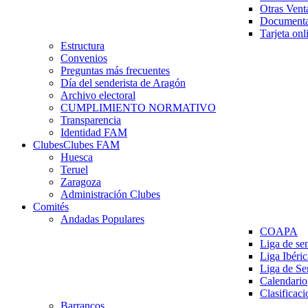
Otras Vent
Documenta
Tarjeta onl
Estructura
Convenios
Preguntas más frecuentes
Día del senderista de Aragón
Archivo electoral
CUMPLIMIENTO NORMATIVO
Transparencia
Identidad FAM
Clubes
Clubes FAM
Huesca
Teruel
Zaragoza
Administración Clubes
Comités
Andadas Populares
COAPA
Liga de se
Liga Ibéri
Liga de S
Calendario
Clasificaci
Barrancos