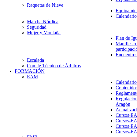
Raquetas de Nieve
Equipamien
Calendario
Marcha Nórdica
Seguridad
Mujer y Montaña
Plan de Ig
Manifiesto 
participaci
Encuentros
Escalada
Comité Técnico de Árbitros
FORMACIÓN
EAM
Calendario
Contenidos
Reglament
Regulación
Aragón
Actualizac
Cursos-E
Cursos-E
Cursos-E
Cursos-E