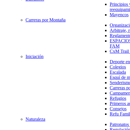
Principios 
reequipami
Mayencos
Carreras por Montaña
Organizaci
Arbitraje,
Reglament
ESPACIO
FAM
CxM Trai
Iniciación
Deporte en 
Colegios
Escalada
Esquí de 
Senderism
Carreras p
Campamen
Refugios
Primeros a
Consejos
Refu Fami
Naturaleza
Patronato
Regulación