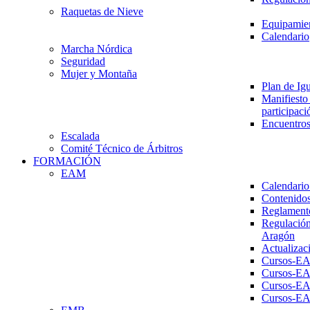
Raquetas de Nieve
Equipamien
Calendario
Marcha Nórdica
Seguridad
Mujer y Montaña
Plan de Ig
Manifiesto 
participaci
Encuentros
Escalada
Comité Técnico de Árbitros
FORMACIÓN
EAM
Calendario
Contenidos
Reglament
Regulación
Aragón
Actualizac
Cursos-E
Cursos-E
Cursos-E
Cursos-E