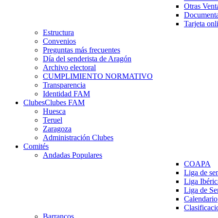
Otras Vent
Documenta
Tarjeta onl
Estructura
Convenios
Preguntas más frecuentes
Día del senderista de Aragón
Archivo electoral
CUMPLIMIENTO NORMATIVO
Transparencia
Identidad FAM
Clubes
Clubes FAM
Huesca
Teruel
Zaragoza
Administración Clubes
Comités
Andadas Populares
COAPA
Liga de se
Liga Ibéri
Liga de S
Calendario
Clasificaci
Barrancos