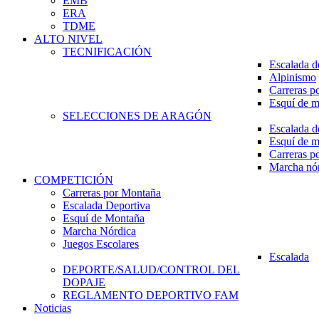
EMB
ERA
TDME
ALTO NIVEL
TECNIFICACIÓN
Escalada d
Alpinismo
Carreras p
Esquí de 
SELECCIONES DE ARAGÓN
Escalada d
Esquí de 
Carreras p
Marcha nó
COMPETICIÓN
Carreras por Montaña
Escalada Deportiva
Esquí de Montaña
Marcha Nórdica
Juegos Escolares
Escalada
DEPORTE/SALUD/CONTROL DEL
DOPAJE
REGLAMENTO DEPORTIVO FAM
Noticias