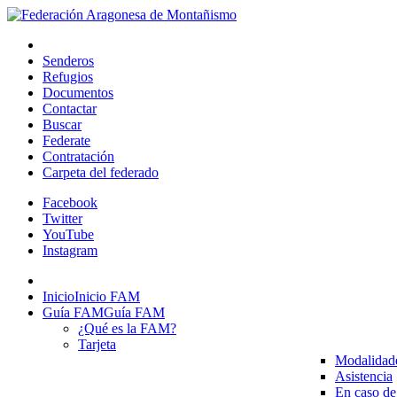
Senderos
Refugios
Documentos
Contactar
Buscar
Federate
Contratación
Carpeta del federado
Facebook
Twitter
YouTube
Instagram
Inicio
Inicio FAM
Guía FAM
Guía FAM
¿Qué es la FAM?
Tarjeta
Modalidad
Asistencia
En caso de