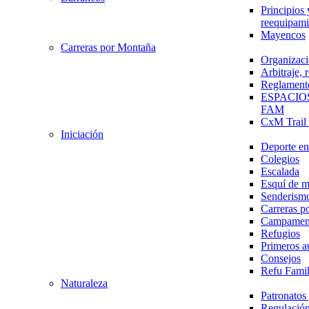
Principios 
reequipami
Mayencos
Carreras por Montaña
Organizaci
Arbitraje,
Reglament
ESPACIO
FAM
CxM Trai
Iniciación
Deporte en 
Colegios
Escalada
Esquí de 
Senderism
Carreras p
Campamen
Refugios
Primeros a
Consejos
Refu Fami
Naturaleza
Patronato
Regulación