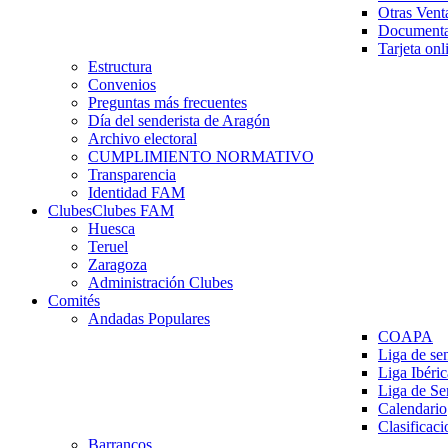
Otras Vent
Documenta
Tarjeta onl
Estructura
Convenios
Preguntas más frecuentes
Día del senderista de Aragón
Archivo electoral
CUMPLIMIENTO NORMATIVO
Transparencia
Identidad FAM
Clubes
Clubes FAM
Huesca
Teruel
Zaragoza
Administración Clubes
Comités
Andadas Populares
COAPA
Liga de se
Liga Ibéri
Liga de S
Calendario
Clasificaci
Barrancos