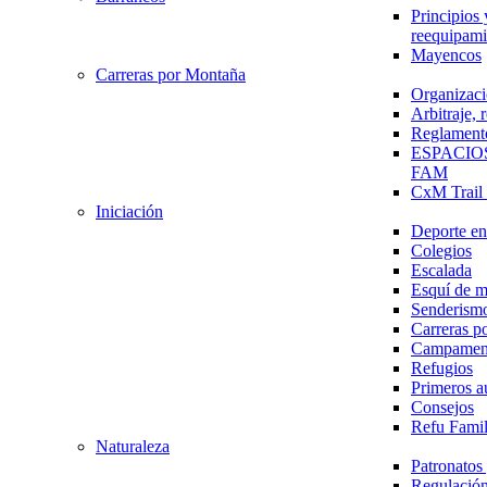
Principios 
reequipami
Mayencos
Carreras por Montaña
Organizaci
Arbitraje,
Reglament
ESPACIO
FAM
CxM Trai
Iniciación
Deporte en 
Colegios
Escalada
Esquí de 
Senderism
Carreras p
Campamen
Refugios
Primeros a
Consejos
Refu Fami
Naturaleza
Patronato
Regulación