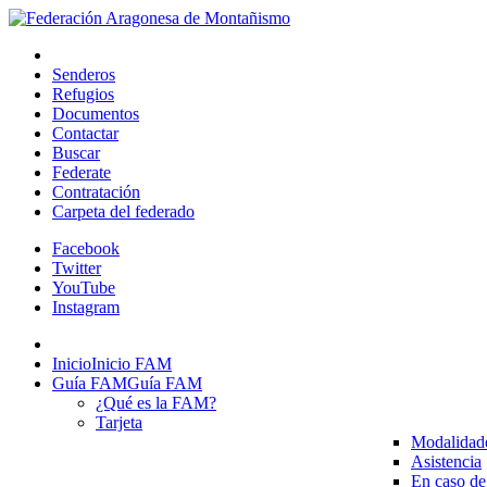
Senderos
Refugios
Documentos
Contactar
Buscar
Federate
Contratación
Carpeta del federado
Facebook
Twitter
YouTube
Instagram
Inicio
Inicio FAM
Guía FAM
Guía FAM
¿Qué es la FAM?
Tarjeta
Modalidad
Asistencia
En caso de