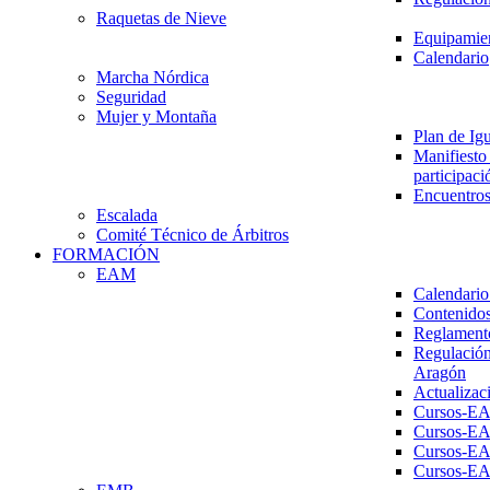
Raquetas de Nieve
Equipamien
Calendario
Marcha Nórdica
Seguridad
Mujer y Montaña
Plan de Ig
Manifiesto 
participaci
Encuentros
Escalada
Comité Técnico de Árbitros
FORMACIÓN
EAM
Calendario
Contenidos
Reglament
Regulación
Aragón
Actualizac
Cursos-E
Cursos-E
Cursos-E
Cursos-E