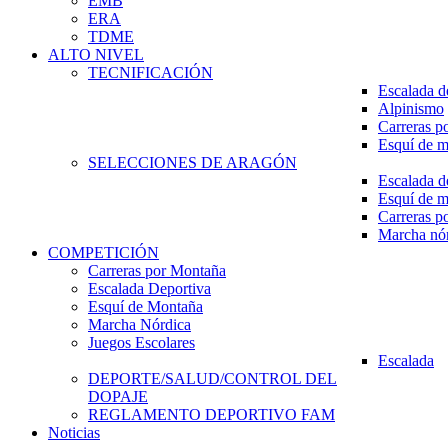
EMB
ERA
TDME
ALTO NIVEL
TECNIFICACIÓN
Escalada d
Alpinismo
Carreras p
Esquí de 
SELECCIONES DE ARAGÓN
Escalada d
Esquí de 
Carreras p
Marcha nó
COMPETICIÓN
Carreras por Montaña
Escalada Deportiva
Esquí de Montaña
Marcha Nórdica
Juegos Escolares
Escalada
DEPORTE/SALUD/CONTROL DEL
DOPAJE
REGLAMENTO DEPORTIVO FAM
Noticias