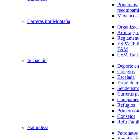
Principios 
reequipami
Mayencos
Carreras por Montaña
Organizaci
Arbitraje,
Reglament
ESPACIO
FAM
CxM Trai
Iniciación
Deporte en 
Colegios
Escalada
Esquí de 
Senderism
Carreras p
Campamen
Refugios
Primeros a
Consejos
Refu Fami
Naturaleza
Patronato
Regulación