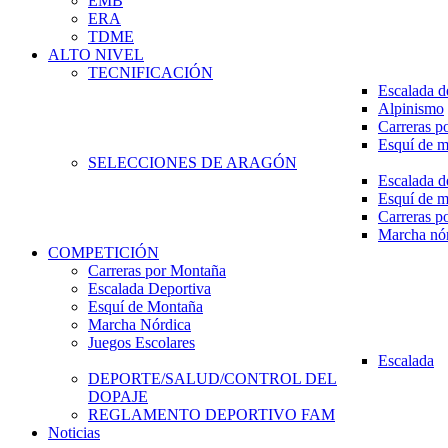
EMB
ERA
TDME
ALTO NIVEL
TECNIFICACIÓN
Escalada d
Alpinismo
Carreras p
Esquí de 
SELECCIONES DE ARAGÓN
Escalada d
Esquí de 
Carreras p
Marcha nó
COMPETICIÓN
Carreras por Montaña
Escalada Deportiva
Esquí de Montaña
Marcha Nórdica
Juegos Escolares
Escalada
DEPORTE/SALUD/CONTROL DEL
DOPAJE
REGLAMENTO DEPORTIVO FAM
Noticias