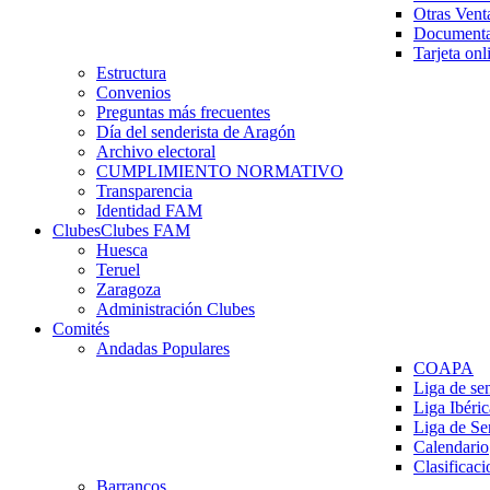
Otras Vent
Documenta
Tarjeta onl
Estructura
Convenios
Preguntas más frecuentes
Día del senderista de Aragón
Archivo electoral
CUMPLIMIENTO NORMATIVO
Transparencia
Identidad FAM
Clubes
Clubes FAM
Huesca
Teruel
Zaragoza
Administración Clubes
Comités
Andadas Populares
COAPA
Liga de se
Liga Ibéri
Liga de S
Calendario
Clasificaci
Barrancos