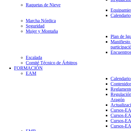
Raquetas de Nieve
Equipamien
Calendario
Marcha Nórdica
Seguridad
Mujer y Montaña
Plan de Ig
Manifiesto 
participaci
Encuentros
Escalada
Comité Técnico de Árbitros
FORMACIÓN
EAM
Calendario
Contenidos
Reglament
Regulación
Aragón
Actualizac
Cursos-E
Cursos-E
Cursos-E
Cursos-E