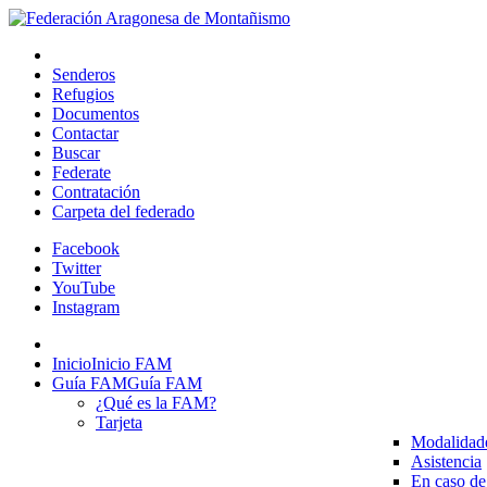
Senderos
Refugios
Documentos
Contactar
Buscar
Federate
Contratación
Carpeta del federado
Facebook
Twitter
YouTube
Instagram
Inicio
Inicio FAM
Guía FAM
Guía FAM
¿Qué es la FAM?
Tarjeta
Modalidad
Asistencia
En caso de