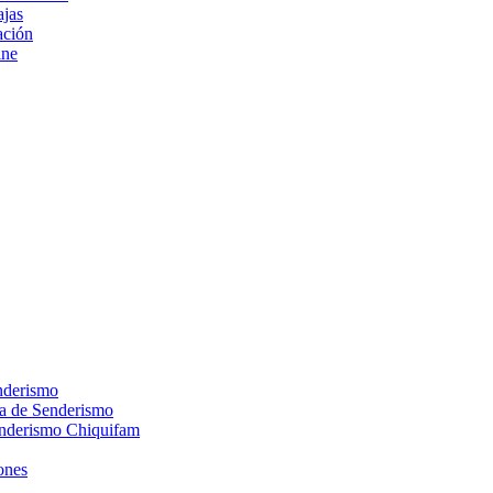
ajas
ción
ine
nderismo
ca de Senderismo
enderismo Chiquifam
ones