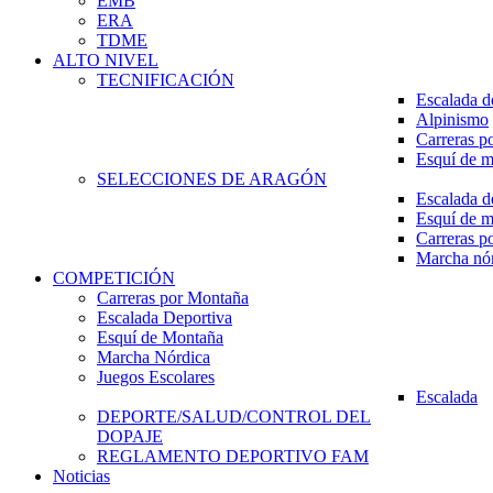
EMB
ERA
TDME
ALTO NIVEL
TECNIFICACIÓN
Escalada d
Alpinismo
Carreras p
Esquí de 
SELECCIONES DE ARAGÓN
Escalada d
Esquí de 
Carreras p
Marcha nó
COMPETICIÓN
Carreras por Montaña
Escalada Deportiva
Esquí de Montaña
Marcha Nórdica
Juegos Escolares
Escalada
DEPORTE/SALUD/CONTROL DEL
DOPAJE
REGLAMENTO DEPORTIVO FAM
Noticias