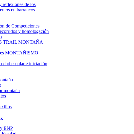
y reflexiones de los
entos en barrancos
ón de Competiciones
 recorridos y homologación
o
S TRAIL MONTAÑA
l es MONTAÑISMO
edad escolar e iniciación
montaña
o
or montaña
tos
uxilios
ly
s y ENP
 Escalada