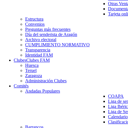
Otras Vent
Documenta
Tarjeta onl
Estructura
Convenios
Preguntas más frecuentes
Día del senderista de Aragón
Archivo electoral
CUMPLIMIENTO NORMATIVO
Transparencia
Identidad FAM
Clubes
Clubes FAM
Huesca
Teruel
Zaragoza
Administración Clubes
Comités
Andadas Populares
COAPA
Liga de se
Liga Ibéri
Liga de S
Calendario
Clasificaci
Barrancos