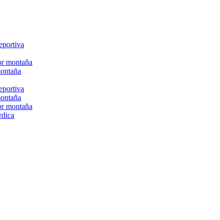
eportiva
or montaña
montaña
eportiva
montaña
or montaña
rdica