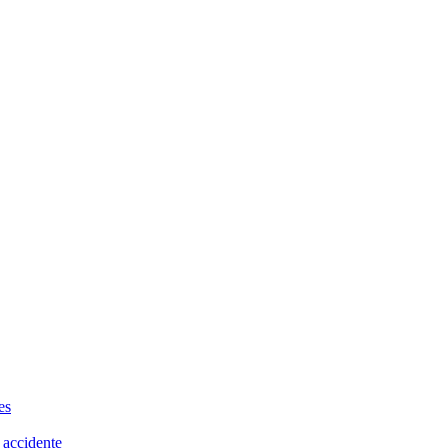
es
 accidente