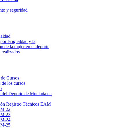
to y seguridad
ualdad
por la igualdad y la
ón de la mujer en el deporte
 realizados
 de Cursos
 de los cursos
o
 del Deporte de Montaña en
ión Registro Técnicos EAM
AM-22
AM-23
AM-24
AM-25