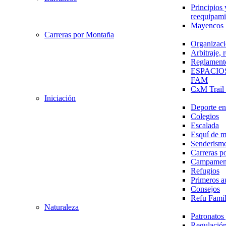
Principios 
reequipami
Mayencos
Carreras por Montaña
Organizaci
Arbitraje,
Reglament
ESPACIO
FAM
CxM Trai
Iniciación
Deporte en 
Colegios
Escalada
Esquí de 
Senderism
Carreras p
Campamen
Refugios
Primeros a
Consejos
Refu Fami
Naturaleza
Patronato
Regulación