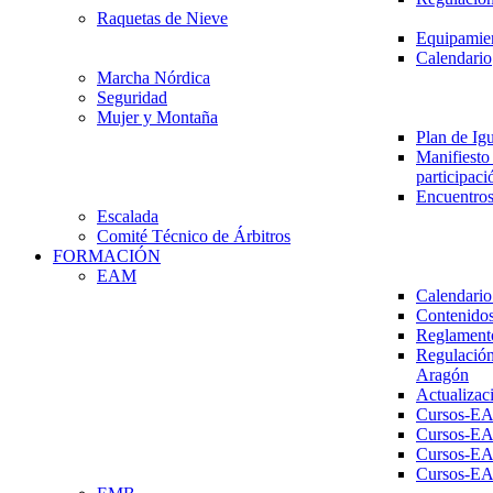
Raquetas de Nieve
Equipamien
Calendario
Marcha Nórdica
Seguridad
Mujer y Montaña
Plan de Ig
Manifiesto 
participaci
Encuentros
Escalada
Comité Técnico de Árbitros
FORMACIÓN
EAM
Calendario
Contenidos
Reglament
Regulación
Aragón
Actualizac
Cursos-E
Cursos-E
Cursos-E
Cursos-E