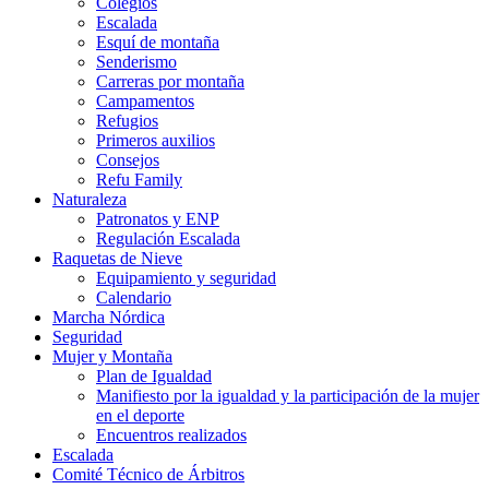
Colegios
Escalada
Esquí de montaña
Senderismo
Carreras por montaña
Campamentos
Refugios
Primeros auxilios
Consejos
Refu Family
Naturaleza
Patronatos y ENP
Regulación Escalada
Raquetas de Nieve
Equipamiento y seguridad
Calendario
Marcha Nórdica
Seguridad
Mujer y Montaña
Plan de Igualdad
Manifiesto por la igualdad y la participación de la mujer
en el deporte
Encuentros realizados
Escalada
Comité Técnico de Árbitros