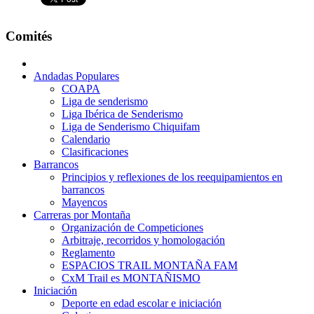
Comités
Andadas Populares
COAPA
Liga de senderismo
Liga Ibérica de Senderismo
Liga de Senderismo Chiquifam
Calendario
Clasificaciones
Barrancos
Principios y reflexiones de los reequipamientos en
barrancos
Mayencos
Carreras por Montaña
Organización de Competiciones
Arbitraje, recorridos y homologación
Reglamento
ESPACIOS TRAIL MONTAÑA FAM
CxM Trail es MONTAÑISMO
Iniciación
Deporte en edad escolar e iniciación