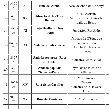
14-06-
35
XII
Ruta del Acebo
Ayto. de Añón de Moncayo
26
C. M. Asamun
14-06-
Marcha de los Tres
36
XX
Asoc. de comerciantes del
26
Ibones
valle de Hecho
14-06-
Deja Huella con Rey
37
XI
Fundacion Rey Ardid
26
Ardid
Asociación O'Zoque de
04-07-
Yebra de Basa
38
XI
Andada de Sobrepuerto
26
Asociación Erata de
Biescas
18-07-
Andada nocturna "Ruta
39
II
Comarca Cinco Villas
26
del Diablo"
13-09-
Andada popular
Ayto. de La Puebla de
40
I
26
"SalvaTusPasos"
Alfinden
C. M. Os Andarines
19-09-
d'Aragón
41
XIV
Ruta de los Castillos
26
Comarca de la Hoya de
Huesca
20-09-
42
XX
Ruta del Destierro
C. M. Zorrolongo
26