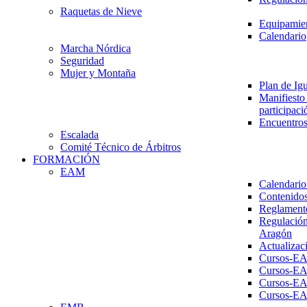
Raquetas de Nieve
Equipamien
Calendario
Marcha Nórdica
Seguridad
Mujer y Montaña
Plan de Ig
Manifiesto 
participaci
Encuentros
Escalada
Comité Técnico de Árbitros
FORMACIÓN
EAM
Calendario
Contenidos
Reglament
Regulación
Aragón
Actualizac
Cursos-E
Cursos-E
Cursos-E
Cursos-E