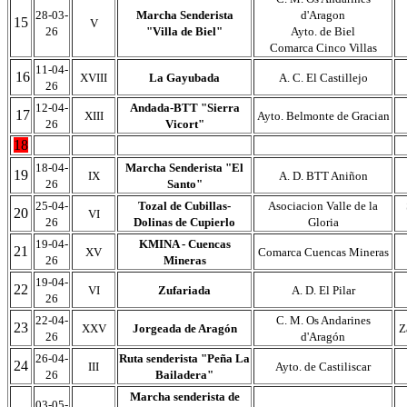
28-03-
Marcha Senderista
d'Aragon
15
V
26
"Villa de Biel"
Ayto. de Biel
Comarca Cinco Villas
11-04-
16
XVIII
La Gayubada
A. C. El Castillejo
26
12-04-
Andada-BTT "Sierra
17
XIII
Ayto. Belmonte de Gracian
26
Vicort"
18
18-04-
Marcha Senderista "El
19
IX
A. D. BTT Aniñon
26
Santo"
25-04-
Tozal de Cubillas-
Asociacion Valle de la
20
VI
26
Dolinas de Cupierlo
Gloria
19-04-
KMINA - Cuencas
21
XV
Comarca Cuencas Mineras
26
Mineras
19-04-
22
VI
Zufariada
A. D. El Pilar
26
22-04-
C. M. Os Andarines
23
XXV
Jorgeada de Aragón
Z
26
d'Aragón
26-04-
Ruta senderista "Peña La
24
III
Ayto. de Castiliscar
26
Bailadera"
Marcha senderista de
03-05-