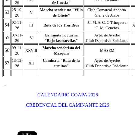
26
de Luesia"
25-10-
Marcha senderista "Villa
Club Comarcal Andorra-
53
V
26
de Oliete"
Sierra de Arcos
02-11-
C. M. A. C. O Trinquete
54
III
Ruta de los Tres Ríos
A
26
C. M. Cenefos
07-11-
Caminata nocturna
Ayto. de Ayerbe
55
V
26
"Bajo las estrellas"
Club Deportivo Padelante
09-11-
Marcha senderista del
56
XXVIII
MASEM
26
Mezquin
13-12-
Caminata "Ruta de la
Ayto. de Ayerbe
57
XII
26
ermitas"
Club Deportivo Padelante
...
CALENDARIO COAPA 2026
CREDENCIAL DEL CAMINANTE 2026