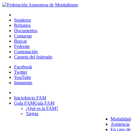
Senderos
Refugios
Documentos
Contactar
Buscar
Federate
Contratación
Carpeta del federado
Facebook
Twitter
YouTube
Instagram
Inicio
Inicio FAM
Guía FAM
Guía FAM
¿Qué es la FAM?
Tarjeta
Modalidad
Asistencia
En caso de