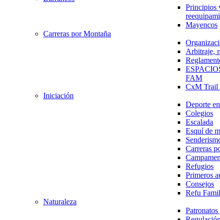
Principios 
reequipami
Mayencos
Carreras por Montaña
Organizaci
Arbitraje,
Reglament
ESPACIO
FAM
CxM Trai
Iniciación
Deporte en 
Colegios
Escalada
Esquí de 
Senderism
Carreras p
Campamen
Refugios
Primeros a
Consejos
Refu Fami
Naturaleza
Patronato
Regulación