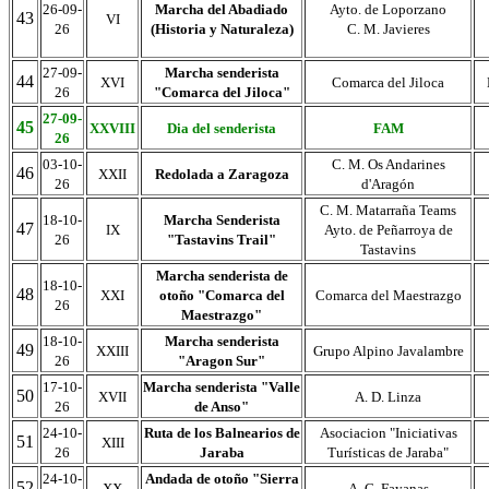
26-09-
Marcha del Abadiado
Ayto. de Loporzano
43
VI
26
(Historia y Naturaleza)
C. M. Javieres
27-09-
Marcha senderista
44
XVI
Comarca del Jiloca
26
"Comarca del Jiloca"
27-09-
45
XXVIII
Dia del senderista
FAM
26
03-10-
C. M. Os Andarines
46
XXII
Redolada a Zaragoza
26
d'Aragón
C. M. Matarraña Teams
18-10-
Marcha Senderista
47
IX
Ayto. de Peñarroya de
26
"Tastavins Trail"
Tastavins
Marcha senderista de
18-10-
48
XXI
otoño "Comarca del
Comarca del Maestrazgo
26
Maestrazgo"
18-10-
Marcha senderista
49
XXIII
Grupo Alpino Javalambre
26
"Aragon Sur"
17-10-
Marcha senderista "Valle
50
XVII
A. D. Linza
26
de Anso"
24-10-
Ruta de los Balnearios de
Asociacion "Iniciativas
51
XIII
26
Jaraba
Turísticas de Jaraba"
24-10-
Andada de otoño "Sierra
52
XX
A. C. Fayanas