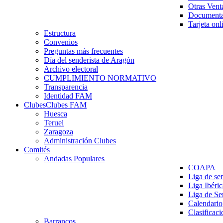
Otras Vent
Documenta
Tarjeta onl
Estructura
Convenios
Preguntas más frecuentes
Día del senderista de Aragón
Archivo electoral
CUMPLIMIENTO NORMATIVO
Transparencia
Identidad FAM
Clubes
Clubes FAM
Huesca
Teruel
Zaragoza
Administración Clubes
Comités
Andadas Populares
COAPA
Liga de se
Liga Ibéri
Liga de S
Calendario
Clasificaci
Barrancos