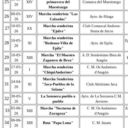
25
XIV
primavera del
Comarca del Maestrazgo
26
Maestrazgo
09-05-
Marcha senderista "Las
26
XIV
Ayto. de Aliaga
26
Calzadas"
10-05-
Marcha senderista
Club Comarcal Andorra-
27
XX
26
"Ejulve"
Sierra de Arcos
Marcha senderista
10-05-
E
28
XI
"Rodanas-Villa de
Ayto. de Epila
26
Epila"
16-05-
Marcha "El Maestro
A. D. Senderismo Brea de
29
XIII
26
Zapatero de Brea"
Aragón
17-05-
Marcha senderista
C. M. Os Andarines
30
I
26
"ChiquiAndarines"
d'Aragón
Marcha Senderista
24-04-
31
XI
"Jaca-Pueblos de la
Club Atletismo Jaca
26
Solana"
30-05-
La Sotonera pueblo a
Ayto. de La Sotonera C.M.
32
V
26
pueblo
Javieres
05-06-
Marcha "Nocturna de
C. M. Os Andarines
Z
33
XIII
26
Zaragoza"
d'Aragón
06-06-
34
XIII
Ruta "Papa Luna"
C. M. Isuara
26