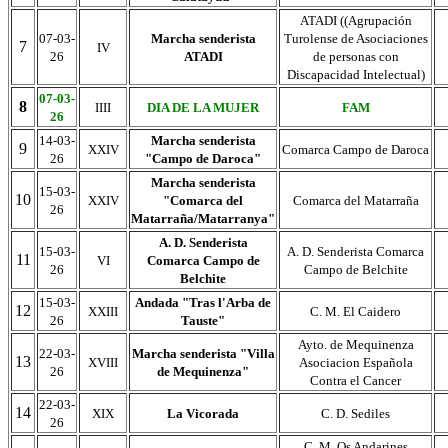
ATADI ((Agrupación
07-03-
Marcha senderista
Turolense de Asociaciones
7
IV
26
ATADI
de personas con
Discapacidad Intelectual)
07-03-
8
IIII
DIA DE LA MUJER
FAM
26
14-03-
Marcha senderista
9
XXIV
Comarca Campo de Daroca
26
"Campo de Daroca"
Marcha senderista
15-03-
10
XXIV
"Comarca del
Comarca del Matarraña
26
Matarraña/Matarranya"
A. D. Senderista
15-03-
A. D. Senderista Comarca
11
VI
Comarca Campo de
26
Campo de Belchite
Belchite
15-03-
Andada "Tras l'Arba de
12
XXIII
C. M. El Caidero
26
Tauste"
Ayto. de Mequinenza
22-03-
Marcha senderista "Villa
13
XVIII
Asociacion Española
26
de Mequinenza"
Contra el Cancer
22-03-
14
XIX
La Vicorada
C. D. Sediles
26
C. M. Os Andarines