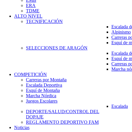
EMB
ERA
TDME
ALTO NIVEL
TECNIFICACIÓN
Escalada d
Alpinismo
Carreras p
Esquí de 
SELECCIONES DE ARAGÓN
Escalada d
Esquí de 
Carreras p
Marcha nó
COMPETICIÓN
Carreras por Montaña
Escalada Deportiva
Esquí de Montaña
Marcha Nórdica
Juegos Escolares
Escalada
DEPORTE/SALUD/CONTROL DEL
DOPAJE
REGLAMENTO DEPORTIVO FAM
Noticias