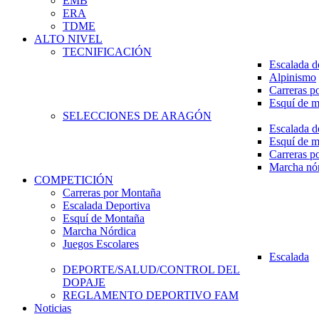
EMB
ERA
TDME
ALTO NIVEL
TECNIFICACIÓN
Escalada d
Alpinismo
Carreras p
Esquí de 
SELECCIONES DE ARAGÓN
Escalada d
Esquí de 
Carreras p
Marcha nó
COMPETICIÓN
Carreras por Montaña
Escalada Deportiva
Esquí de Montaña
Marcha Nórdica
Juegos Escolares
Escalada
DEPORTE/SALUD/CONTROL DEL
DOPAJE
REGLAMENTO DEPORTIVO FAM
Noticias