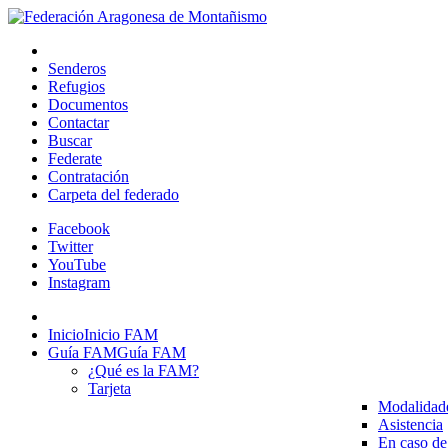
Senderos
Refugios
Documentos
Contactar
Buscar
Federate
Contratación
Carpeta del federado
Facebook
Twitter
YouTube
Instagram
Inicio
Inicio FAM
Guía FAM
Guía FAM
¿Qué es la FAM?
Tarjeta
Modalidad
Asistencia
En caso de