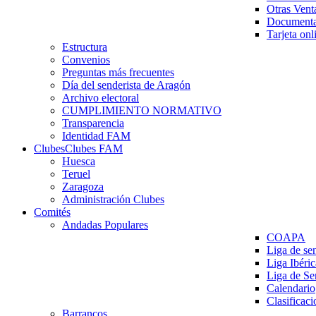
Otras Vent
Documenta
Tarjeta onl
Estructura
Convenios
Preguntas más frecuentes
Día del senderista de Aragón
Archivo electoral
CUMPLIMIENTO NORMATIVO
Transparencia
Identidad FAM
Clubes
Clubes FAM
Huesca
Teruel
Zaragoza
Administración Clubes
Comités
Andadas Populares
COAPA
Liga de se
Liga Ibéri
Liga de S
Calendario
Clasificaci
Barrancos