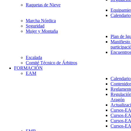
Raquetas de Nieve
Equipamien
Calendario
Marcha Nórdica
Seguridad
Mujer y Montaña
Plan de Ig
Manifiesto 
participaci
Encuentros
Escalada
Comité Técnico de Árbitros
FORMACIÓN
EAM
Calendario
Contenidos
Reglament
Regulación
Aragón
Actualizac
Cursos-E
Cursos-E
Cursos-E
Cursos-E