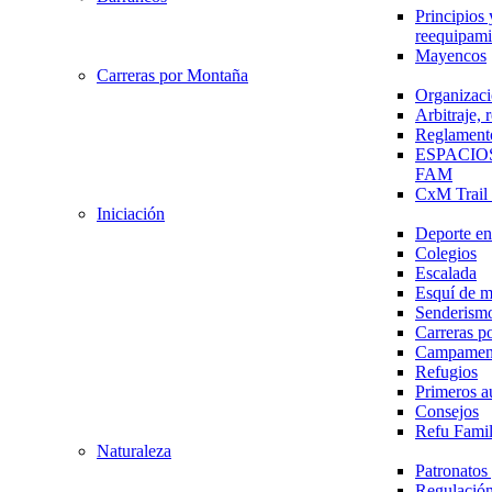
Principios 
reequipami
Mayencos
Carreras por Montaña
Organizaci
Arbitraje,
Reglament
ESPACIO
FAM
CxM Trai
Iniciación
Deporte en 
Colegios
Escalada
Esquí de 
Senderism
Carreras p
Campamen
Refugios
Primeros a
Consejos
Refu Fami
Naturaleza
Patronato
Regulación