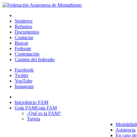
Senderos
Refugios
Documentos
Contactar
Buscar
Federate
Contratación
Carpeta del federado
Facebook
Twitter
YouTube
Instagram
Inicio
Inicio FAM
Guía FAM
Guía FAM
¿Qué es la FAM?
Tarjeta
Modalidad
Asistencia
En caso de