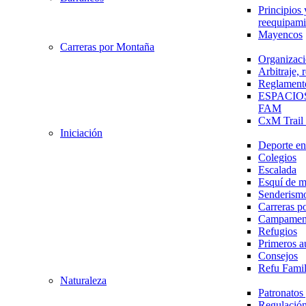
Principios 
reequipami
Mayencos
Carreras por Montaña
Organizaci
Arbitraje,
Reglament
ESPACIO
FAM
CxM Trai
Iniciación
Deporte en 
Colegios
Escalada
Esquí de 
Senderism
Carreras p
Campamen
Refugios
Primeros a
Consejos
Refu Fami
Naturaleza
Patronato
Regulación