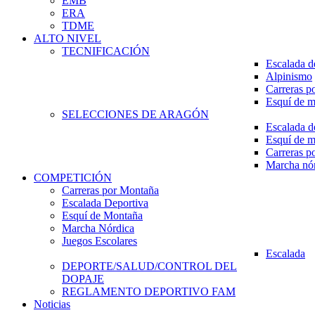
EMB
ERA
TDME
ALTO NIVEL
TECNIFICACIÓN
Escalada d
Alpinismo
Carreras p
Esquí de 
SELECCIONES DE ARAGÓN
Escalada d
Esquí de 
Carreras p
Marcha nó
COMPETICIÓN
Carreras por Montaña
Escalada Deportiva
Esquí de Montaña
Marcha Nórdica
Juegos Escolares
Escalada
DEPORTE/SALUD/CONTROL DEL
DOPAJE
REGLAMENTO DEPORTIVO FAM
Noticias