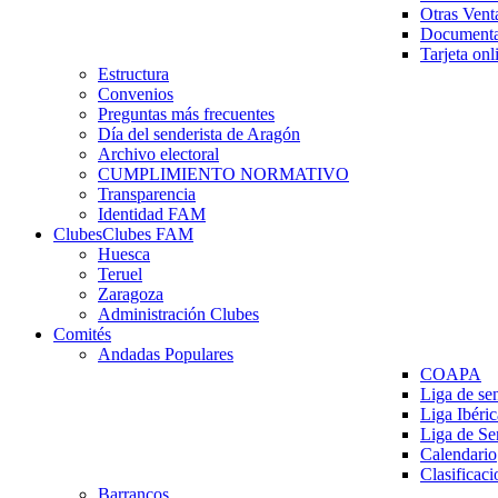
Otras Vent
Documenta
Tarjeta onl
Estructura
Convenios
Preguntas más frecuentes
Día del senderista de Aragón
Archivo electoral
CUMPLIMIENTO NORMATIVO
Transparencia
Identidad FAM
Clubes
Clubes FAM
Huesca
Teruel
Zaragoza
Administración Clubes
Comités
Andadas Populares
COAPA
Liga de se
Liga Ibéri
Liga de S
Calendario
Clasificaci
Barrancos