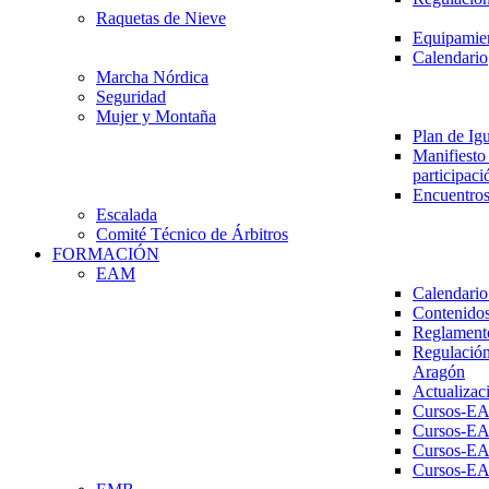
Raquetas de Nieve
Equipamien
Calendario
Marcha Nórdica
Seguridad
Mujer y Montaña
Plan de Ig
Manifiesto 
participaci
Encuentros
Escalada
Comité Técnico de Árbitros
FORMACIÓN
EAM
Calendario
Contenidos
Reglament
Regulación
Aragón
Actualizac
Cursos-E
Cursos-E
Cursos-E
Cursos-E