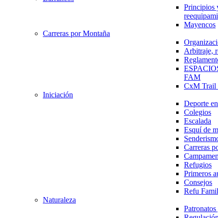
Principios 
reequipami
Mayencos
Carreras por Montaña
Organizaci
Arbitraje,
Reglament
ESPACIO
FAM
CxM Trai
Iniciación
Deporte en 
Colegios
Escalada
Esquí de 
Senderism
Carreras p
Campamen
Refugios
Primeros a
Consejos
Refu Fami
Naturaleza
Patronato
Regulación