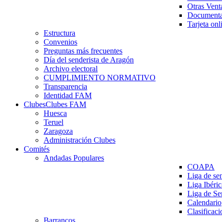
Otras Vent
Documenta
Tarjeta onl
Estructura
Convenios
Preguntas más frecuentes
Día del senderista de Aragón
Archivo electoral
CUMPLIMIENTO NORMATIVO
Transparencia
Identidad FAM
Clubes
Clubes FAM
Huesca
Teruel
Zaragoza
Administración Clubes
Comités
Andadas Populares
COAPA
Liga de se
Liga Ibéri
Liga de S
Calendario
Clasificaci
Barrancos