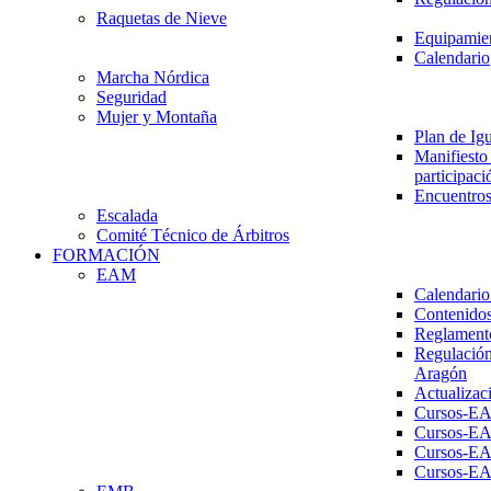
Raquetas de Nieve
Equipamien
Calendario
Marcha Nórdica
Seguridad
Mujer y Montaña
Plan de Ig
Manifiesto 
participaci
Encuentros
Escalada
Comité Técnico de Árbitros
FORMACIÓN
EAM
Calendario
Contenidos
Reglament
Regulación
Aragón
Actualizac
Cursos-E
Cursos-E
Cursos-E
Cursos-E