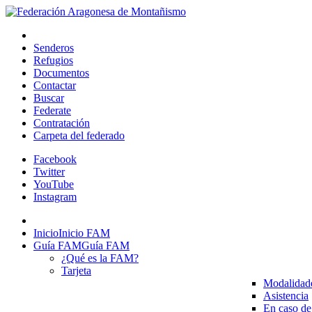
Senderos
Refugios
Documentos
Contactar
Buscar
Federate
Contratación
Carpeta del federado
Facebook
Twitter
YouTube
Instagram
Inicio
Inicio FAM
Guía FAM
Guía FAM
¿Qué es la FAM?
Tarjeta
Modalidad
Asistencia
En caso de