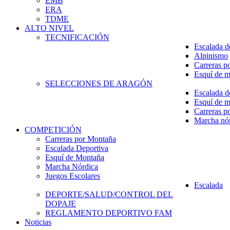
EMB
ERA
TDME
ALTO NIVEL
TECNIFICACIÓN
Escalada d
Alpinismo
Carreras p
Esquí de 
SELECCIONES DE ARAGÓN
Escalada d
Esquí de 
Carreras p
Marcha nó
COMPETICIÓN
Carreras por Montaña
Escalada Deportiva
Esquí de Montaña
Marcha Nórdica
Juegos Escolares
Escalada
DEPORTE/SALUD/CONTROL DEL
DOPAJE
REGLAMENTO DEPORTIVO FAM
Noticias