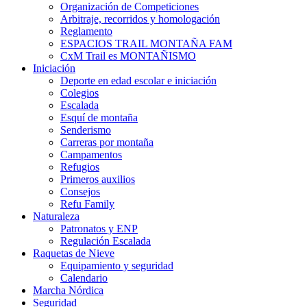
Organización de Competiciones
Arbitraje, recorridos y homologación
Reglamento
ESPACIOS TRAIL MONTAÑA FAM
CxM Trail es MONTAÑISMO
Iniciación
Deporte en edad escolar e iniciación
Colegios
Escalada
Esquí de montaña
Senderismo
Carreras por montaña
Campamentos
Refugios
Primeros auxilios
Consejos
Refu Family
Naturaleza
Patronatos y ENP
Regulación Escalada
Raquetas de Nieve
Equipamiento y seguridad
Calendario
Marcha Nórdica
Seguridad