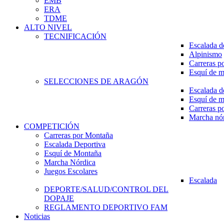
EMB
ERA
TDME
ALTO NIVEL
TECNIFICACIÓN
Escalada d
Alpinismo
Carreras p
Esquí de 
SELECCIONES DE ARAGÓN
Escalada d
Esquí de 
Carreras p
Marcha nó
COMPETICIÓN
Carreras por Montaña
Escalada Deportiva
Esquí de Montaña
Marcha Nórdica
Juegos Escolares
Escalada
DEPORTE/SALUD/CONTROL DEL
DOPAJE
REGLAMENTO DEPORTIVO FAM
Noticias