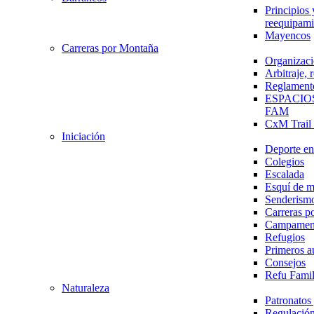
Principios 
reequipami
Mayencos
Carreras por Montaña
Organizaci
Arbitraje,
Reglament
ESPACIO
FAM
CxM Trai
Iniciación
Deporte en 
Colegios
Escalada
Esquí de 
Senderism
Carreras p
Campamen
Refugios
Primeros a
Consejos
Refu Fami
Naturaleza
Patronato
Regulación