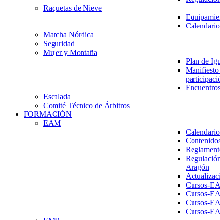
Raquetas de Nieve
Equipamien
Calendario
Marcha Nórdica
Seguridad
Mujer y Montaña
Plan de Ig
Manifiesto 
participaci
Encuentros
Escalada
Comité Técnico de Árbitros
FORMACIÓN
EAM
Calendario
Contenidos
Reglament
Regulación
Aragón
Actualizac
Cursos-E
Cursos-E
Cursos-E
Cursos-E