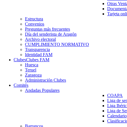
Otras Vent
Documenta
Tarjeta onl
Estructura
Convenios
Preguntas más frecuentes
Día del senderista de Aragón
Archivo electoral
CUMPLIMIENTO NORMATIVO
Transparencia
Identidad FAM
Clubes
Clubes FAM
Huesca
Teruel
Zaragoza
Administración Clubes
Comités
Andadas Populares
COAPA
Liga de se
Liga Ibéri
Liga de S
Calendario
Clasificaci
Barrancos