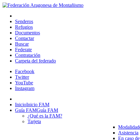
Senderos
Refugios
Documentos
Contactar
Buscar
Federate
Contratación
Carpeta del federado
Facebook
Twitter
YouTube
Instagram
Inicio
Inicio FAM
Guía FAM
Guía FAM
¿Qué es la FAM?
Tarjeta
Modalidad
Asistencia
En caso de