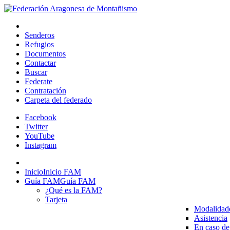
Senderos
Refugios
Documentos
Contactar
Buscar
Federate
Contratación
Carpeta del federado
Facebook
Twitter
YouTube
Instagram
Inicio
Inicio FAM
Guía FAM
Guía FAM
¿Qué es la FAM?
Tarjeta
Modalidad
Asistencia
En caso de