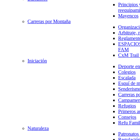
Principios 
reequipami
Mayencos
Carreras por Montaña
Organizaci
Arbitraje,
Reglament
ESPACIO
FAM
CxM Trai
Iniciación
Deporte en 
Colegios
Escalada
Esquí de 
Senderism
Carreras p
Campamen
Refugios
Primeros a
Consejos
Refu Fami
Naturaleza
Patronato
Regulación