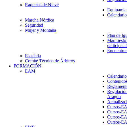
Raquetas de Nieve
Equipamien
Calendario
Marcha Nórdica
Seguridad
Mujer y Montaña
Plan de Ig
Manifiesto 
participaci
Encuentros
Escalada
Comité Técnico de Árbitros
FORMACIÓN
EAM
Calendario
Contenidos
Reglament
Regulación
Aragón
Actualizac
Cursos-E
Cursos-E
Cursos-E
Cursos-E