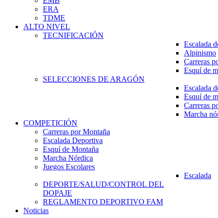
EMB
ERA
TDME
ALTO NIVEL
TECNIFICACIÓN
Escalada d
Alpinismo
Carreras p
Esquí de 
SELECCIONES DE ARAGÓN
Escalada d
Esquí de 
Carreras p
Marcha nó
COMPETICIÓN
Carreras por Montaña
Escalada Deportiva
Esquí de Montaña
Marcha Nórdica
Juegos Escolares
Escalada
DEPORTE/SALUD/CONTROL DEL
DOPAJE
REGLAMENTO DEPORTIVO FAM
Noticias