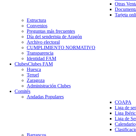
Otras Vent
Documenta
Tarjeta onl
Estructura
Convenios
Preguntas más frecuentes
Día del senderista de Aragón
Archivo electoral
CUMPLIMIENTO NORMATIVO
Transparencia
Identidad FAM
Clubes
Clubes FAM
Huesca
Teruel
Zaragoza
Administración Clubes
Comités
Andadas Populares
COAPA
Liga de se
Liga Ibéri
Liga de S
Calendario
Clasificaci
Barrancos