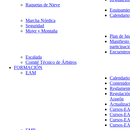
Raquetas de Nieve
Equipamien
Calendario
Marcha Nórdica
Seguridad
Mujer y Montaña
Plan de Ig
Manifiesto 
participaci
Encuentros
Escalada
Comité Técnico de Árbitros
FORMACIÓN
EAM
Calendario
Contenidos
Reglament
Regulación
Aragón
Actualizac
Cursos-E
Cursos-E
Cursos-E
Cursos-E