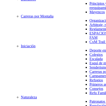
Principios 
reequipami
Mayencos
Carreras por Montaña
Organizaci
Arbitraje,
Reglament
ESPACIO
FAM
CxM Trai
Iniciación
Deporte en 
Colegios
Escalada
Esquí de 
Senderism
Carreras p
Campamen
Refugios
Primeros a
Consejos
Refu Fami
Naturaleza
Patronato
Regulación