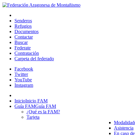
Senderos
Refugios
Documentos
Contactar
Buscar
Federate
Contratación
Carpeta del federado
Facebook
Twitter
YouTube
Instagram
Inicio
Inicio FAM
Guía FAM
Guía FAM
¿Qué es la FAM?
Tarjeta
Modalidad
Asistencia
En caso de