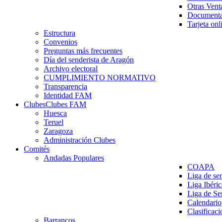
Otras Vent
Documenta
Tarjeta onl
Estructura
Convenios
Preguntas más frecuentes
Día del senderista de Aragón
Archivo electoral
CUMPLIMIENTO NORMATIVO
Transparencia
Identidad FAM
Clubes
Clubes FAM
Huesca
Teruel
Zaragoza
Administración Clubes
Comités
Andadas Populares
COAPA
Liga de se
Liga Ibéri
Liga de S
Calendario
Clasificaci
Barrancos