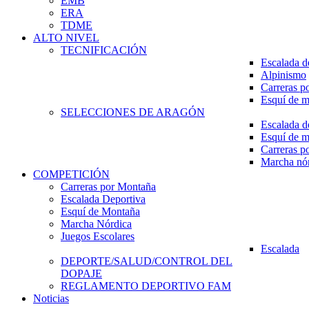
EMB
ERA
TDME
ALTO NIVEL
TECNIFICACIÓN
Escalada d
Alpinismo
Carreras p
Esquí de 
SELECCIONES DE ARAGÓN
Escalada d
Esquí de 
Carreras p
Marcha nó
COMPETICIÓN
Carreras por Montaña
Escalada Deportiva
Esquí de Montaña
Marcha Nórdica
Juegos Escolares
Escalada
DEPORTE/SALUD/CONTROL DEL
DOPAJE
REGLAMENTO DEPORTIVO FAM
Noticias