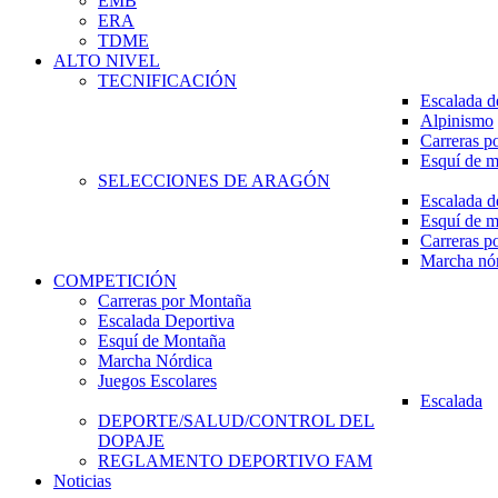
EMB
ERA
TDME
ALTO NIVEL
TECNIFICACIÓN
Escalada d
Alpinismo
Carreras p
Esquí de 
SELECCIONES DE ARAGÓN
Escalada d
Esquí de 
Carreras p
Marcha nó
COMPETICIÓN
Carreras por Montaña
Escalada Deportiva
Esquí de Montaña
Marcha Nórdica
Juegos Escolares
Escalada
DEPORTE/SALUD/CONTROL DEL
DOPAJE
REGLAMENTO DEPORTIVO FAM
Noticias