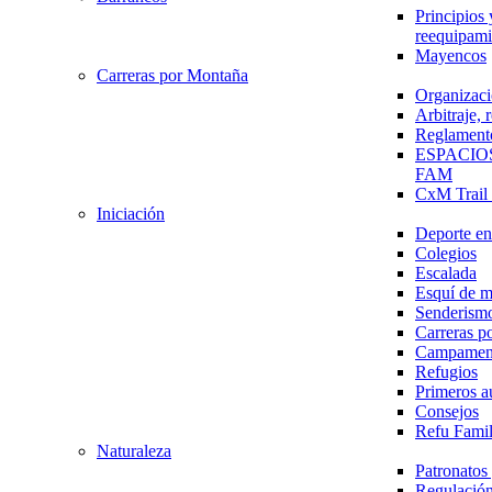
Principios 
reequipami
Mayencos
Carreras por Montaña
Organizaci
Arbitraje,
Reglament
ESPACIO
FAM
CxM Trai
Iniciación
Deporte en 
Colegios
Escalada
Esquí de 
Senderism
Carreras p
Campamen
Refugios
Primeros a
Consejos
Refu Fami
Naturaleza
Patronato
Regulación