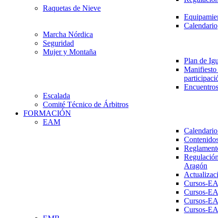
Raquetas de Nieve
Equipamien
Calendario
Marcha Nórdica
Seguridad
Mujer y Montaña
Plan de Ig
Manifiesto 
participaci
Encuentros
Escalada
Comité Técnico de Árbitros
FORMACIÓN
EAM
Calendario
Contenidos
Reglament
Regulación
Aragón
Actualizac
Cursos-E
Cursos-E
Cursos-E
Cursos-E