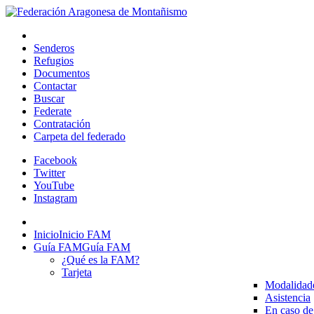
Senderos
Refugios
Documentos
Contactar
Buscar
Federate
Contratación
Carpeta del federado
Facebook
Twitter
YouTube
Instagram
Inicio
Inicio FAM
Guía FAM
Guía FAM
¿Qué es la FAM?
Tarjeta
Modalidad
Asistencia
En caso de