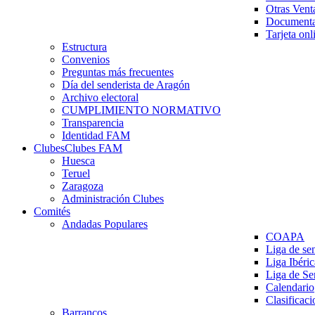
Otras Vent
Documenta
Tarjeta onl
Estructura
Convenios
Preguntas más frecuentes
Día del senderista de Aragón
Archivo electoral
CUMPLIMIENTO NORMATIVO
Transparencia
Identidad FAM
Clubes
Clubes FAM
Huesca
Teruel
Zaragoza
Administración Clubes
Comités
Andadas Populares
COAPA
Liga de se
Liga Ibéri
Liga de S
Calendario
Clasificaci
Barrancos