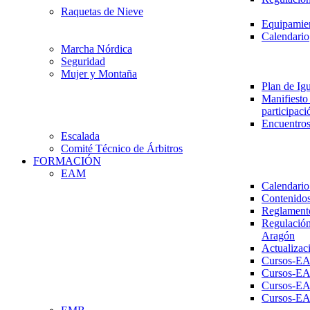
Raquetas de Nieve
Equipamien
Calendario
Marcha Nórdica
Seguridad
Mujer y Montaña
Plan de Ig
Manifiesto 
participaci
Encuentros
Escalada
Comité Técnico de Árbitros
FORMACIÓN
EAM
Calendario
Contenidos
Reglament
Regulación
Aragón
Actualizac
Cursos-E
Cursos-E
Cursos-E
Cursos-E