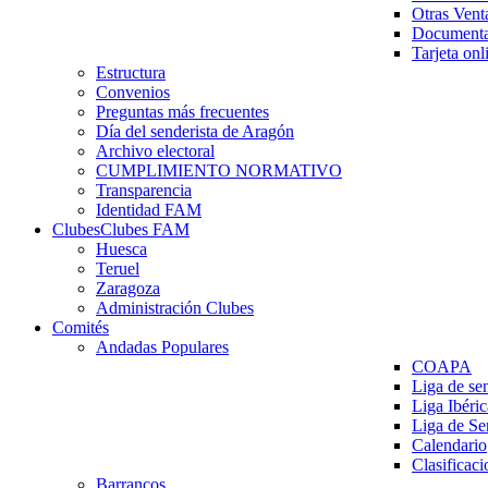
Otras Vent
Documenta
Tarjeta onl
Estructura
Convenios
Preguntas más frecuentes
Día del senderista de Aragón
Archivo electoral
CUMPLIMIENTO NORMATIVO
Transparencia
Identidad FAM
Clubes
Clubes FAM
Huesca
Teruel
Zaragoza
Administración Clubes
Comités
Andadas Populares
COAPA
Liga de se
Liga Ibéri
Liga de S
Calendario
Clasificaci
Barrancos