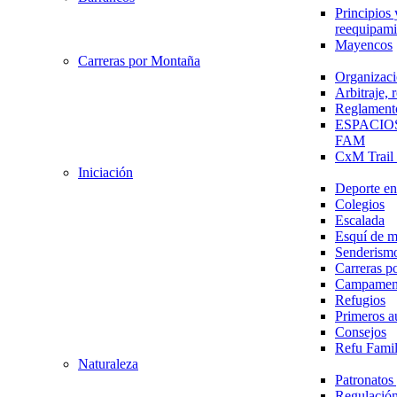
Principios 
reequipami
Mayencos
Carreras por Montaña
Organizaci
Arbitraje,
Reglament
ESPACIO
FAM
CxM Trai
Iniciación
Deporte en 
Colegios
Escalada
Esquí de 
Senderism
Carreras p
Campamen
Refugios
Primeros a
Consejos
Refu Fami
Naturaleza
Patronato
Regulación