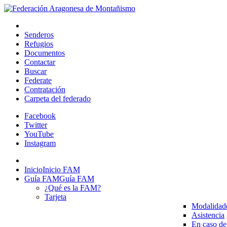
Senderos
Refugios
Documentos
Contactar
Buscar
Federate
Contratación
Carpeta del federado
Facebook
Twitter
YouTube
Instagram
Inicio
Inicio FAM
Guía FAM
Guía FAM
¿Qué es la FAM?
Tarjeta
Modalidad
Asistencia
En caso de