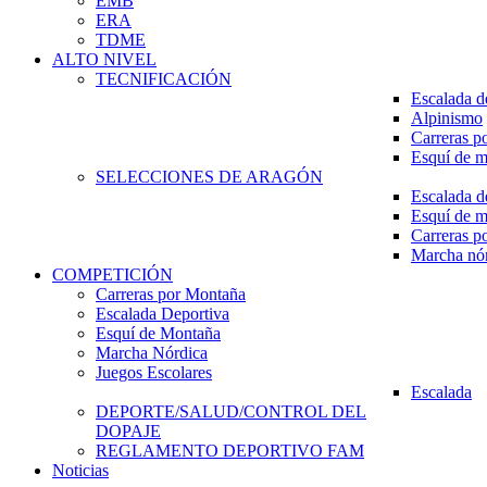
EMB
ERA
TDME
ALTO NIVEL
TECNIFICACIÓN
Escalada d
Alpinismo
Carreras p
Esquí de 
SELECCIONES DE ARAGÓN
Escalada d
Esquí de 
Carreras p
Marcha nó
COMPETICIÓN
Carreras por Montaña
Escalada Deportiva
Esquí de Montaña
Marcha Nórdica
Juegos Escolares
Escalada
DEPORTE/SALUD/CONTROL DEL
DOPAJE
REGLAMENTO DEPORTIVO FAM
Noticias