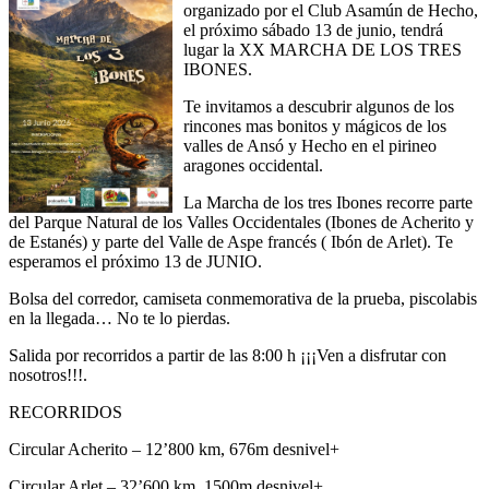
organizado por el Club Asamún de Hecho,
el próximo sábado 13 de junio, tendrá
lugar la XX MARCHA DE LOS TRES
IBONES.
Te invitamos a descubrir algunos de los
rincones mas bonitos y mágicos de los
valles de Ansó y Hecho en el pirineo
aragones occidental.
La Marcha de los tres Ibones recorre parte
del Parque Natural de los Valles Occidentales (Ibones de Acherito y
de Estanés) y parte del Valle de Aspe francés ( Ibón de Arlet). Te
esperamos el próximo 13 de JUNIO.
Bolsa del corredor, camiseta conmemorativa de la prueba, piscolabis
en la llegada… No te lo pierdas.
Salida por recorridos a partir de las 8:00 h ¡¡¡Ven a disfrutar con
nosotros!!!.
RECORRIDOS
Circular Acherito – 12’800 km, 676m desnivel+
Circular Arlet – 32’600 km, 1500m desnivel+