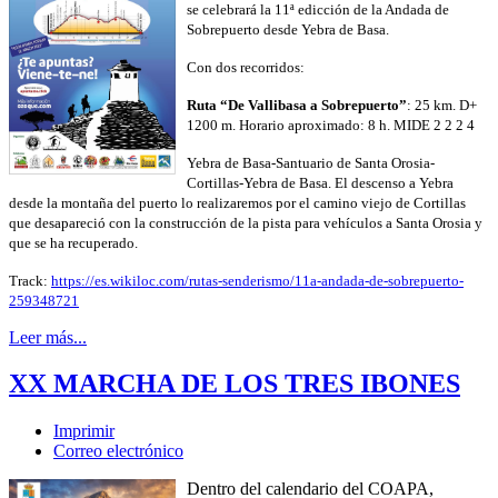
se celebrará la 11ª edicción de la Andada de
Sobrepuerto desde Yebra de Basa.
Con dos recorridos:
Ruta “De Vallibasa a Sobrepuerto”
: 25 km. D+
1200 m. Horario aproximado: 8 h. MIDE 2 2 2 4
Yebra de Basa-Santuario de Santa Orosia-
Cortillas-Yebra de Basa. El descenso a Yebra
desde la montaña del puerto lo realizaremos por el camino viejo de Cortillas
que desapareció con la construcción de la pista para vehículos a Santa Orosia y
que se ha recuperado.
Track:
https://es.wikiloc.com/rutas-senderismo/11a-andada-de-sobrepuerto-
259348721
Leer más...
XX MARCHA DE LOS TRES IBONES
Imprimir
Correo electrónico
Dentro del calendario del COAPA,