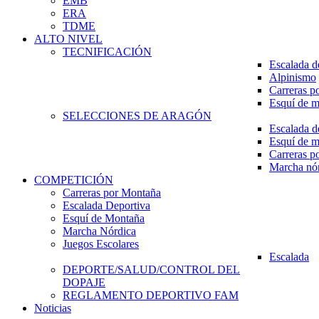
EMB
ERA
TDME
ALTO NIVEL
TECNIFICACIÓN
Escalada d
Alpinismo
Carreras p
Esquí de 
SELECCIONES DE ARAGÓN
Escalada d
Esquí de 
Carreras p
Marcha nó
COMPETICIÓN
Carreras por Montaña
Escalada Deportiva
Esquí de Montaña
Marcha Nórdica
Juegos Escolares
Escalada
DEPORTE/SALUD/CONTROL DEL
DOPAJE
REGLAMENTO DEPORTIVO FAM
Noticias