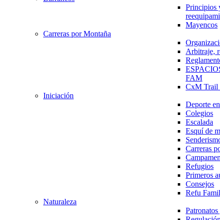
Principios 
reequipami
Mayencos
Carreras por Montaña
Organizaci
Arbitraje,
Reglament
ESPACIO
FAM
CxM Trai
Iniciación
Deporte en 
Colegios
Escalada
Esquí de 
Senderism
Carreras p
Campamen
Refugios
Primeros a
Consejos
Refu Fami
Naturaleza
Patronato
Regulación