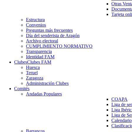
Otras Vent
Documenta
Tarjeta onl
Estructura
Convenios
Preguntas más frecuentes
Día del senderista de Aragón
Archivo electoral
CUMPLIMIENTO NORMATIVO
Transparencia
Identidad FAM
Clubes
Clubes FAM
Huesca
Teruel
Zaragoza
Administración Clubes
Comités
Andadas Populares
COAPA
Liga de se
Liga Ibéri
Liga de S
Calendario
Clasificaci
Barrancos