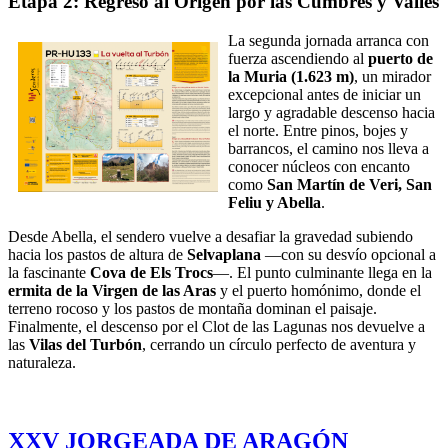
Etapa 2: Regreso al Origen por las Cumbres y Valles
La segunda jornada arranca con
fuerza ascendiendo al
puerto de
la Muria (1.623 m)
, un mirador
excepcional antes de iniciar un
largo y agradable descenso hacia
el norte. Entre pinos, bojes y
barrancos, el camino nos lleva a
conocer núcleos con encanto
como
San Martín de Veri, San
Feliu y Abella
.
Desde Abella, el sendero vuelve a desafiar la gravedad subiendo
hacia los pastos de altura de
Selvaplana
—con su desvío opcional a
la fascinante
Cova de Els Trocs
—. El punto culminante llega en la
ermita de la Virgen de las Aras
y el puerto homónimo, donde el
terreno rocoso y los pastos de montaña dominan el paisaje.
Finalmente, el descenso por el Clot de las Lagunas nos devuelve a
las
Vilas del Turbón
, cerrando un círculo perfecto de aventura y
naturaleza.
XXV JORGEADA DE ARAGÓN