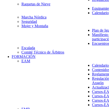
Raquetas de Nieve
Equipamien
Calendario
Marcha Nórdica
Seguridad
Mujer y Montaña
Plan de Ig
Manifiesto 
participaci
Encuentros
Escalada
Comité Técnico de Árbitros
FORMACIÓN
EAM
Calendario
Contenidos
Reglament
Regulación
Aragón
Actualizac
Cursos-E
Cursos-E
Cursos-E
Cursos-E