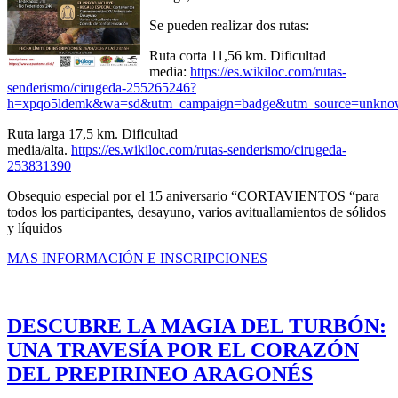
Se pueden realizar dos rutas:
Ruta corta 11,56 km. Dificultad
media:
https://es.wikiloc.com/rutas-
senderismo/cirugeda-255265246?
h=xpqo5ldemk&wa=sd&utm_campaign=badge&utm_source=unkn
Ruta larga 17,5 km. Dificultad
media/alta.
https://es.wikiloc.com/rutas-senderismo/cirugeda-
253831390
Obsequio especial por el 15 aniversario “CORTAVIENTOS “para
todos los participantes, desayuno, varios avituallamientos de sólidos
y líquidos
MAS INFORMACIÓN E INSCRIPCIONES
DESCUBRE LA MAGIA DEL TURBÓN:
UNA TRAVESÍA POR EL CORAZÓN
DEL PREPIRINEO ARAGONÉS