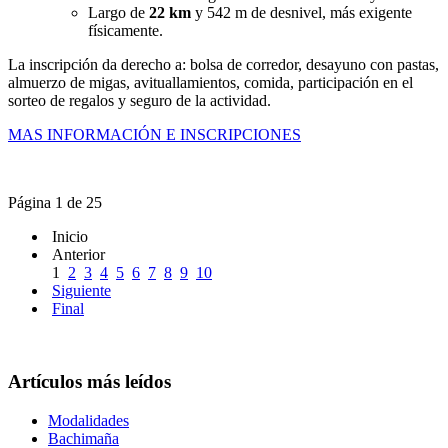
Largo de
22 km
y 542 m de desnivel, más exigente
físicamente.
La inscripción da derecho a: bolsa de corredor, desayuno con pastas,
almuerzo de migas, avituallamientos, comida, participación en el
sorteo de regalos y seguro de la actividad.
MAS INFORMACIÓN E INSCRIPCIONES
Página 1 de 25
Inicio
Anterior
1
2
3
4
5
6
7
8
9
10
Siguiente
Final
Artículos más leídos
Modalidades
Bachimaña