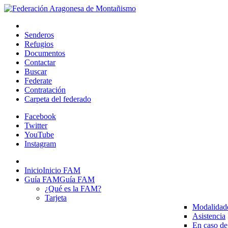
Senderos
Refugios
Documentos
Contactar
Buscar
Federate
Contratación
Carpeta del federado
Facebook
Twitter
YouTube
Instagram
Inicio
Inicio FAM
Guía FAM
Guía FAM
¿Qué es la FAM?
Tarjeta
Modalidad
Asistencia
En caso de