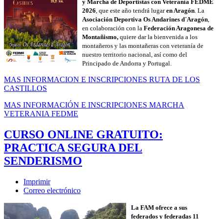
y Marcha de Deportistas con Veteranía FEDME
2026
, que este año tendrá lugar
en Aragón
. La
Asociación Deportiva Os Andarines d´Aragón
,
en colaboración con la
Federación Aragonesa de
Montañismo,
quiere dar la bienvenida a los
montañeros y las montañeras con veteranía de
nuestro territorio nacional, así como del
Principado de Andorra y Portugal.
MAS INFORMACION E INSCRIPCIONES RUTA DE LOS
CASTILLOS
MAS INFORMACIÓN E INSCRIPCIONES MARCHA
VETERANIA FEDME
CURSO ONLINE GRATUITO:
PRACTICA SEGURA DEL
SENDERISMO
Imprimir
Correo electrónico
La FAM ofrece a sus
federados y federadas 11