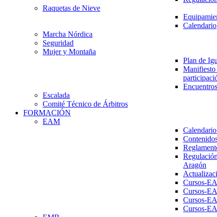
Raquetas de Nieve
Equipamien
Calendario
Marcha Nórdica
Seguridad
Mujer y Montaña
Plan de Ig
Manifiesto 
participaci
Encuentros
Escalada
Comité Técnico de Árbitros
FORMACIÓN
EAM
Calendario
Contenidos
Reglament
Regulación
Aragón
Actualizac
Cursos-E
Cursos-E
Cursos-E
Cursos-E