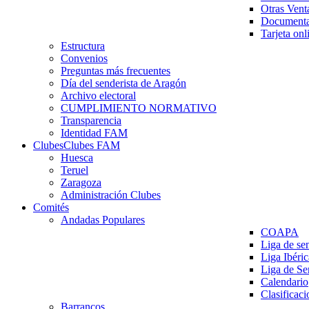
Otras Vent
Documenta
Tarjeta onl
Estructura
Convenios
Preguntas más frecuentes
Día del senderista de Aragón
Archivo electoral
CUMPLIMIENTO NORMATIVO
Transparencia
Identidad FAM
Clubes
Clubes FAM
Huesca
Teruel
Zaragoza
Administración Clubes
Comités
Andadas Populares
COAPA
Liga de se
Liga Ibéri
Liga de S
Calendario
Clasificaci
Barrancos