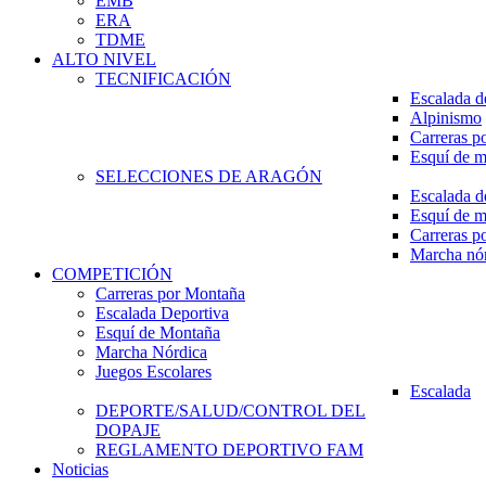
EMB
ERA
TDME
ALTO NIVEL
TECNIFICACIÓN
Escalada d
Alpinismo
Carreras p
Esquí de 
SELECCIONES DE ARAGÓN
Escalada d
Esquí de 
Carreras p
Marcha nó
COMPETICIÓN
Carreras por Montaña
Escalada Deportiva
Esquí de Montaña
Marcha Nórdica
Juegos Escolares
Escalada
DEPORTE/SALUD/CONTROL DEL
DOPAJE
REGLAMENTO DEPORTIVO FAM
Noticias