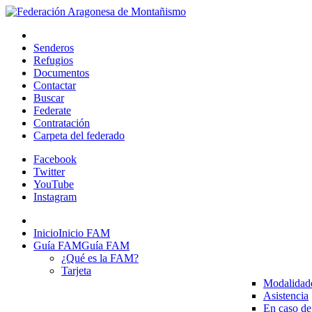
Senderos
Refugios
Documentos
Contactar
Buscar
Federate
Contratación
Carpeta del federado
Facebook
Twitter
YouTube
Instagram
Inicio
Inicio FAM
Guía FAM
Guía FAM
¿Qué es la FAM?
Tarjeta
Modalidad
Asistencia
En caso de