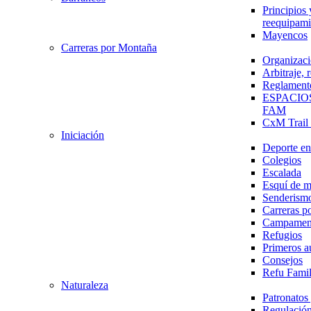
Principios 
reequipami
Mayencos
Carreras por Montaña
Organizaci
Arbitraje,
Reglament
ESPACIO
FAM
CxM Trai
Iniciación
Deporte en 
Colegios
Escalada
Esquí de 
Senderism
Carreras p
Campamen
Refugios
Primeros a
Consejos
Refu Fami
Naturaleza
Patronato
Regulación