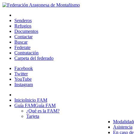
Senderos
Refugios
Documentos
Contactar
Buscar
Federate
Contratación
Carpeta del federado
Facebook
Twitter
YouTube
Instagram
Inicio
Inicio FAM
Guía FAM
Guía FAM
¿Qué es la FAM?
Tarjeta
Modalidad
Asistencia
En caso de