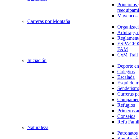
Principios 
reequipami
Mayencos
Carreras por Montaña
Organizaci
Arbitraje,
Reglament
ESPACIO
FAM
CxM Trai
Iniciación
Deporte en 
Colegios
Escalada
Esquí de 
Senderism
Carreras p
Campamen
Refugios
Primeros a
Consejos
Refu Fami
Naturaleza
Patronato
Regulación