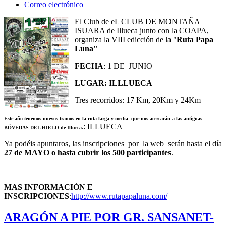
Correo electrónico
El Club de eL CLUB DE MONTAÑA
ISUARA de Illueca junto con la COAPA,
organiza la VIII edicción de la "
Ruta Papa
Luna"
FECHA
: 1 DE JUNIO
LUGAR: ILLLUECA
Tres recorridos: 17 Km, 20Km y 24Km
Este año tenemos nuevos tramos en la ruta larga
y media que nos acercarán a las antiguas
: ILLUECA
BÓVEDAS DEL HIELO de Illueca.
Ya podéis apuntaros, las inscripciones por la web serán hasta el día
27 de MAYO o hasta cubrir los 500 participantes
.
MAS INFORMACIÓN E
INSCRIPCIONES
:
http://www.rutapapaluna.com/
ARAGÓN A PIE POR GR. SANSANET-