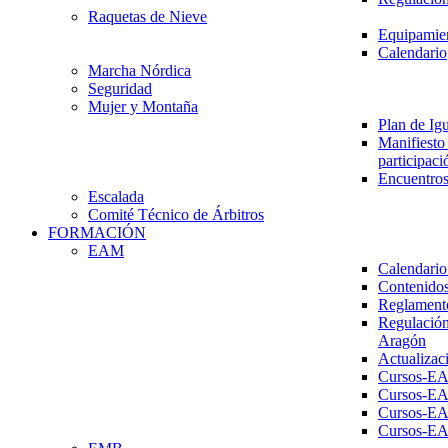
Raquetas de Nieve
Equipamien
Calendario
Marcha Nórdica
Seguridad
Mujer y Montaña
Plan de Ig
Manifiesto 
participaci
Encuentros
Escalada
Comité Técnico de Árbitros
FORMACIÓN
EAM
Calendario
Contenidos
Reglament
Regulación
Aragón
Actualizac
Cursos-E
Cursos-E
Cursos-E
Cursos-E