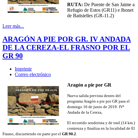
RUTA:
De Puente de San Jaime a
Refugio de Estos (GR11) e Ibonet
de Batisielles (GR-11.2)
Leer más...
ARAGÓN A PIE POR GR. IV ANDADA
DE LA CEREZA-EL FRASNO POR EL
GR 90
Imprimir
Correo electrónico
Aragón a pie por GR
Nueva salida prevista dentro del
programa Aragón a pie por GR para el
domingo 16 de junio de 2019: IVª
Andada de la Cereza,
El recorrido senderista y de trail (14 km.)
comienza y finaliza en la localidad de El
Frasno, discurriendo en parte por el
GR 90.2
.