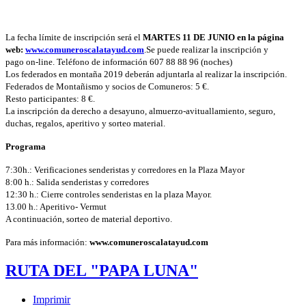
La fecha límite de inscripción será el
MARTES 11 DE JUNIO en la página
web:
www.comuneroscalatayud.com
.Se puede realizar la inscripción
y
pago
on-line. Teléfono de información 607 88 88 96 (noches)
Los federados en montaña 2019 deberán adjuntarla al realizar la inscripción.
Federados de Montañismo y socios de Comuneros: 5 €.
Resto participantes: 8 €.
La inscripción da derecho a desayuno, almuerzo-avituallamiento, seguro,
duchas, regalos, aperitivo y sorteo material.
Programa
7:30h.: Verificaciones senderistas y corredores en la Plaza Mayor
8:00 h.: Salida senderistas y corredores
12:30 h.: Cierre controles senderistas en la plaza Mayor.
13.00 h.: Aperitivo- Vermut
A continuación, sorteo de material deportivo.
Para más información:
www.comuneroscalatayud.com
RUTA DEL "PAPA LUNA"
Imprimir