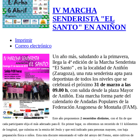
IV MARCHA
SENDERISTA "EL
SANTO" EN ANIÑON
Imprimir
Correo electrónico
Un año más, saludando a la primavera,
llega la 4ª edición de la Marcha Senderista
“El Santo” , en la localidad de Aniñón
(Zaragoza), una ruta senderista apta para
deportistas de todos los niveles que se
celebrará el próximo
31 de marzo a las
09.00 h
, con salida desde la plaza Mayor
de Aniñón. Esta marcha forma parte del
calendario de Andadas Populares de la
Federación Aragonesa de Montaña (FAM).
Este año proponemos
2 recorridos distintos
, con el fin de que
cada participante elija el más adecuado para él. En primer lugar, os ofrecemos un recorrido de 11 kilómetros
de longitud, que culmina en la ermita del Jesús y que está indicado para personas mayores, con baja
preparación física o niños. Esta ruta discurre remontando el valle del arroyo del Fresno, entre cultivos de