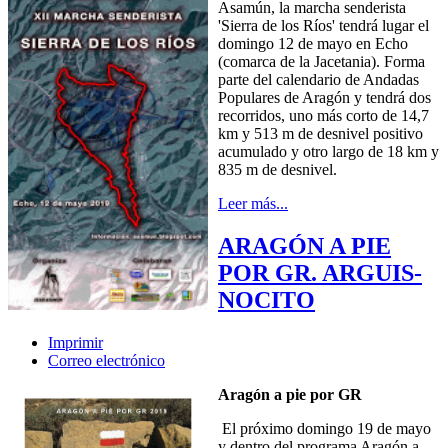
Asamún, la marcha senderista
'Sierra de los Ríos' tendrá lugar el
domingo 12 de mayo en Echo
(comarca de la Jacetania). Forma
parte del calendario de Andadas
Populares de Aragón y tendrá dos
recorridos, uno más corto de 14,7
km y 513 m de desnivel positivo
acumulado y otro largo de 18 km y
835 m de desnivel.
Leer más...
ARAGÓN A PIE
POR GR. ARGUIS-
NOCITO
Imprimir
Correo electrónico
Aragón a pie por GR
El próximo domingo 19 de mayo
y dentro del programa Aragón a