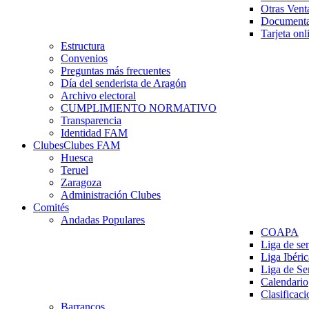
Otras Vent
Documenta
Tarjeta onl
Estructura
Convenios
Preguntas más frecuentes
Día del senderista de Aragón
Archivo electoral
CUMPLIMIENTO NORMATIVO
Transparencia
Identidad FAM
Clubes
Clubes FAM
Huesca
Teruel
Zaragoza
Administración Clubes
Comités
Andadas Populares
COAPA
Liga de se
Liga Ibéri
Liga de S
Calendario
Clasificaci
Barrancos