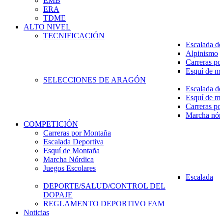
EMB
ERA
TDME
ALTO NIVEL
TECNIFICACIÓN
Escalada d
Alpinismo
Carreras p
Esquí de 
SELECCIONES DE ARAGÓN
Escalada d
Esquí de 
Carreras p
Marcha nó
COMPETICIÓN
Carreras por Montaña
Escalada Deportiva
Esquí de Montaña
Marcha Nórdica
Juegos Escolares
Escalada
DEPORTE/SALUD/CONTROL DEL
DOPAJE
REGLAMENTO DEPORTIVO FAM
Noticias