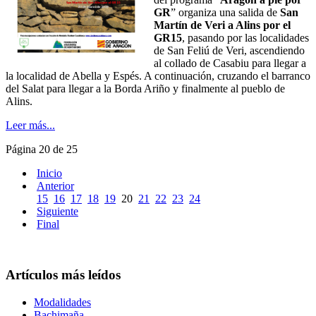
GR
” organiza una salida de
San
Martín de Veri a Alins por el
GR15
, pasando por las localidades
de San Feliú de Veri, ascendiendo
al collado de Casabiu para llegar a
la localidad de Abella y Espés. A continuación, cruzando el barranco
del Salat para llegar a la Borda Ariño y finalmente al pueblo de
Alins.
Leer más...
Página 20 de 25
Inicio
Anterior
15
16
17
18
19
20
21
22
23
24
Siguiente
Final
Artículos más leídos
Modalidades
Bachimaña