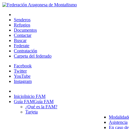
Senderos
Refugios
Documentos
Contactar
Buscar
Federate
Contratación
Carpeta del federado
Facebook
Twitter
YouTube
Instagram
Inicio
Inicio FAM
Guía FAM
Guía FAM
¿Qué es la FAM?
Tarjeta
Modalidad
Asistencia
En caso de