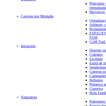
Principios 
reequipami
Mayencos
Carreras por Montaña
Organizaci
Arbitraje,
Reglament
ESPACIO
FAM
CxM Trai
Iniciación
Deporte en 
Colegios
Escalada
Esquí de 
Senderism
Carreras p
Campamen
Refugios
Primeros a
Consejos
Refu Fami
Naturaleza
Patronato
Regulación