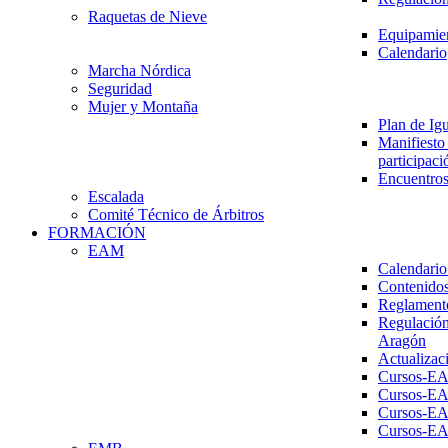
Raquetas de Nieve
Equipamien
Calendario
Marcha Nórdica
Seguridad
Mujer y Montaña
Plan de Ig
Manifiesto 
participaci
Encuentros
Escalada
Comité Técnico de Árbitros
FORMACIÓN
EAM
Calendario
Contenidos
Reglament
Regulación
Aragón
Actualizac
Cursos-E
Cursos-E
Cursos-E
Cursos-E