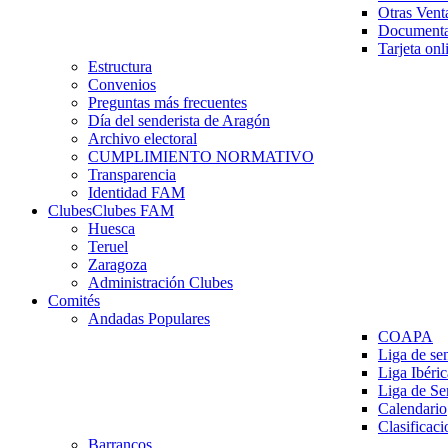
Otras Vent
Documenta
Tarjeta onl
Estructura
Convenios
Preguntas más frecuentes
Día del senderista de Aragón
Archivo electoral
CUMPLIMIENTO NORMATIVO
Transparencia
Identidad FAM
Clubes
Clubes FAM
Huesca
Teruel
Zaragoza
Administración Clubes
Comités
Andadas Populares
COAPA
Liga de se
Liga Ibéri
Liga de S
Calendario
Clasificaci
Barrancos