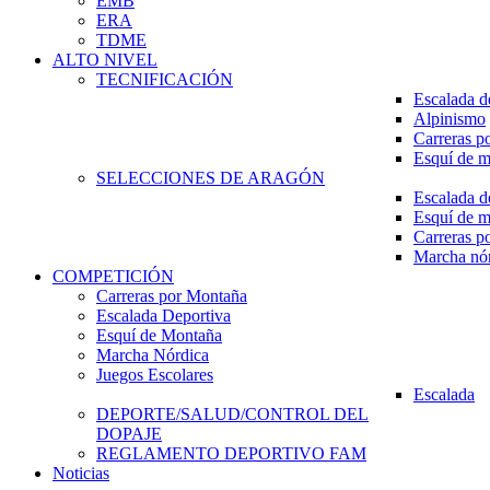
EMB
ERA
TDME
ALTO NIVEL
TECNIFICACIÓN
Escalada d
Alpinismo
Carreras p
Esquí de 
SELECCIONES DE ARAGÓN
Escalada d
Esquí de 
Carreras p
Marcha nó
COMPETICIÓN
Carreras por Montaña
Escalada Deportiva
Esquí de Montaña
Marcha Nórdica
Juegos Escolares
Escalada
DEPORTE/SALUD/CONTROL DEL
DOPAJE
REGLAMENTO DEPORTIVO FAM
Noticias