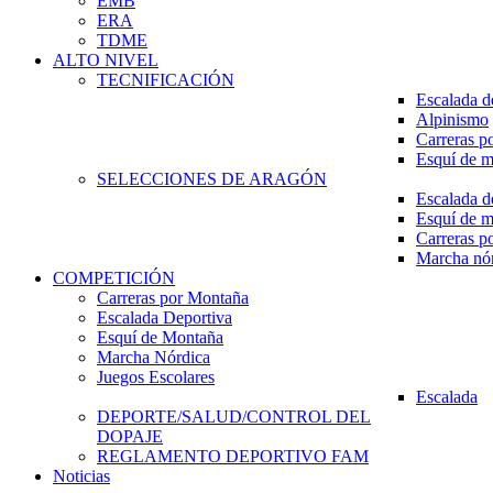
EMB
ERA
TDME
ALTO NIVEL
TECNIFICACIÓN
Escalada d
Alpinismo
Carreras p
Esquí de 
SELECCIONES DE ARAGÓN
Escalada d
Esquí de 
Carreras p
Marcha nó
COMPETICIÓN
Carreras por Montaña
Escalada Deportiva
Esquí de Montaña
Marcha Nórdica
Juegos Escolares
Escalada
DEPORTE/SALUD/CONTROL DEL
DOPAJE
REGLAMENTO DEPORTIVO FAM
Noticias