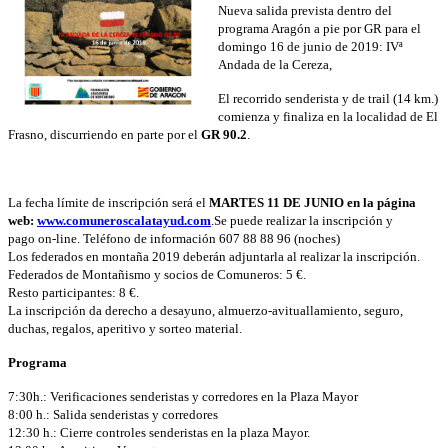
Nueva salida prevista dentro del
programa Aragón a pie por GR para el
domingo 16 de junio de 2019: IVª
Andada de la Cereza,
El recorrido senderista y de trail (14 km.)
comienza y finaliza en la localidad de El
Frasno, discurriendo en parte por el
GR 90.2
.
La fecha límite de inscripción será el
MARTES 11 DE JUNIO en la página
web:
www.comuneroscalatayud.com
.Se puede realizar la inscripción
y
pago
on-line. Teléfono de información 607 88 88 96 (noches)
Los federados en montaña 2019 deberán adjuntarla al realizar la inscripción.
Federados de Montañismo y socios de Comuneros: 5 €.
Resto participantes: 8 €.
La inscripción da derecho a desayuno, almuerzo-avituallamiento, seguro,
duchas, regalos, aperitivo y sorteo material.
Programa
7:30h.: Verificaciones senderistas y corredores en la Plaza Mayor
8:00 h.: Salida senderistas y corredores
12:30 h.: Cierre controles senderistas en la plaza Mayor.