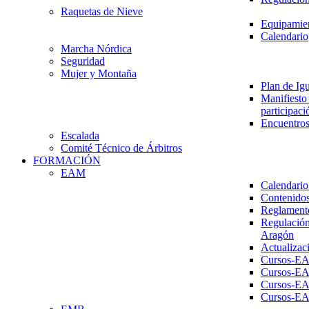
Raquetas de Nieve
Equipamien
Calendario
Marcha Nórdica
Seguridad
Mujer y Montaña
Plan de Ig
Manifiesto 
participaci
Encuentros
Escalada
Comité Técnico de Árbitros
FORMACIÓN
EAM
Calendario
Contenidos
Reglament
Regulación
Aragón
Actualizac
Cursos-E
Cursos-E
Cursos-E
Cursos-E