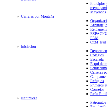
Principios 
reequipami
Mayencos
Carreras por Montaña
Organizaci
Arbitraje,
Reglament
ESPACIO
FAM
CxM Trai
Iniciación
Deporte en 
Colegios
Escalada
Esquí de 
Senderism
Carreras p
Campamen
Refugios
Primeros a
Consejos
Refu Fami
Naturaleza
Patronato
Regulación