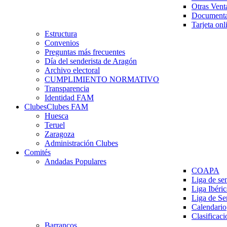
Otras Vent
Documenta
Tarjeta onl
Estructura
Convenios
Preguntas más frecuentes
Día del senderista de Aragón
Archivo electoral
CUMPLIMIENTO NORMATIVO
Transparencia
Identidad FAM
Clubes
Clubes FAM
Huesca
Teruel
Zaragoza
Administración Clubes
Comités
Andadas Populares
COAPA
Liga de se
Liga Ibéri
Liga de S
Calendario
Clasificaci
Barrancos