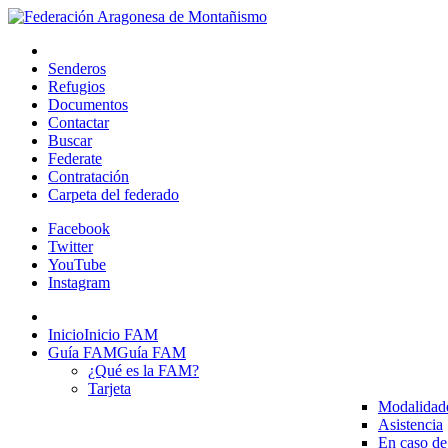
Senderos
Refugios
Documentos
Contactar
Buscar
Federate
Contratación
Carpeta del federado
Facebook
Twitter
YouTube
Instagram
Inicio
Inicio FAM
Guía FAM
Guía FAM
¿Qué es la FAM?
Tarjeta
Modalidad
Asistencia
En caso de