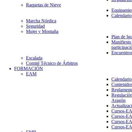
Raquetas de Nieve
Equipamien
Calendario
Marcha Nórdica
Seguridad
Mujer y Montaña
Plan de Ig
Manifiesto 
participaci
Encuentros
Escalada
Comité Técnico de Árbitros
FORMACIÓN
EAM
Calendario
Contenidos
Reglament
Regulación
Aragón
Actualizac
Cursos-E
Cursos-E
Cursos-E
Cursos-E