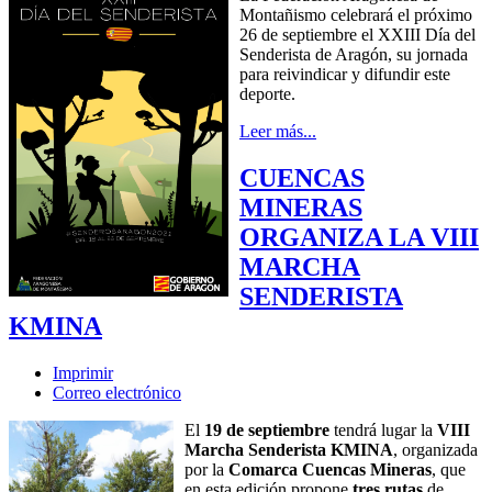
Montañismo celebrará el próximo
26 de septiembre el XXIII Día del
Senderista de Aragón, su jornada
para reivindicar y difundir este
deporte.
Leer más...
CUENCAS
MINERAS
ORGANIZA LA VIII
MARCHA
SENDERISTA
KMINA
Imprimir
Correo electrónico
El
19 de septiembre
tendrá lugar la
VIII
Marcha Senderista KMINA
, organizada
por la
Comarca Cuencas Mineras
, que
en esta edición propone
tres rutas
de