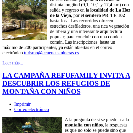
distinta longitud (9,1, 10,1 y 17,4 km) con
salida y regreso en la
localidad de La Hoz
de la Vieja
, por el
sendero PR-TE 102
hasta Josa. Los recorridos ofrecen
estrechos desfiladeros, una rica vegetación
de ribera y una interesante arquitectura
popular; para concluir con una comida
común. Las inscripciones, hasta un
máximo de 200 participantes, ya están abiertas en el correo
electrónico
turismo@ccuencasmineras.es
Leer más...
LA CAMPAÑA REFUFAMILY INVITA A
DESCUBRIR LOS REFUGIOS DE
MONTAÑA CON NIÑOS
Imprimir
Correo electrónico
A la pregunta de si se puede ir a la
montaña con niños
, la respuesta
es que no solo se puede sino que