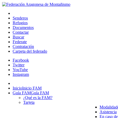
Senderos
Refugios
Documentos
Contactar
Buscar
Federate
Contratación
Carpeta del federado
Facebook
Twitter
YouTube
Instagram
Inicio
Inicio FAM
Guía FAM
Guía FAM
¿Qué es la FAM?
Tarjeta
Modalidad
Asistencia
En caso de