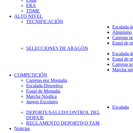
EMB
ERA
TDME
ALTO NIVEL
TECNIFICACIÓN
Escalada d
Alpinismo
Carreras p
Esquí de 
SELECCIONES DE ARAGÓN
Escalada d
Esquí de 
Carreras p
Marcha nó
COMPETICIÓN
Carreras por Montaña
Escalada Deportiva
Esquí de Montaña
Marcha Nórdica
Juegos Escolares
Escalada
DEPORTE/SALUD/CONTROL DEL
DOPAJE
REGLAMENTO DEPORTIVO FAM
Noticias