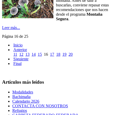
montaña. Antes de salir a
buscarlas, conviene repasar estas
recomendaciones que nos hacen
desde el programa
Montaña
Segura
.
Leer más...
Página 16 de 25
Inicio
Anterior
11
12
13
14
15
16
17
18
19
20
Siguiente
Final
Artículos más leídos
Modalidades
Bachimaña
Calendario 2026
CONTACTA CON NOSOTROS
Refugios