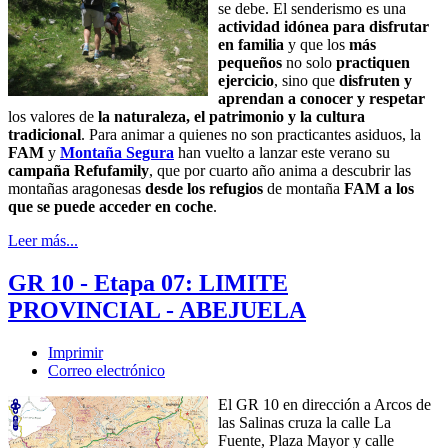
se debe. El senderismo es una
actividad idónea para disfrutar
en familia
y que los
más
pequeños
no solo
practiquen
ejercicio
, sino que
disfruten y
aprendan a conocer y respetar
los valores de
la naturaleza, el patrimonio y la cultura
tradicional
. Para animar a quienes no son practicantes asiduos, la
FAM
y
Montaña Segura
han vuelto a lanzar este verano su
campaña Refufamily
, que por cuarto año anima a descubrir las
montañas aragonesas
desde los refugios
de montaña
FAM a los
que se puede acceder en coche
.
Leer más...
GR 10 - Etapa 07: LIMITE
PROVINCIAL - ABEJUELA
Imprimir
Correo electrónico
El GR 10 en dirección a Arcos de
las Salinas cruza la calle La
Fuente, Plaza Mayor y calle