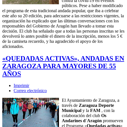
contra la covid-19 en eventos
públicos. Pese a haber modificado
el programa de esta tradicional andada popular, que iba a celebrar
este año su 20 edición, para adecuarse a las restricciones vigentes, la
organización ha explicado que las últimas conversaciones con los
responsables del Gobierno de Aragón han llevado a tomar esta
decisión. El club ha señalado que a todas las personas inscritas se les
devolverá lo antes posible el dinero de la inscripción, menos los 5 €
de la camiseta recuerdo, y ha agradecido el apoyo de los
aficionados.
«QUEDADAS ACTIVAS», ANDADAS EN
ZARAGOZA PARA MAYORES DE 55
AÑOS
Imprimir
Correo electrónico
El Ayuntamiento de Zaragoza, a
través de
Zaragoza Deporte
Municipal
y la
FAM
, con la
colaboración del club
Os
Andarines d´Aragón
promueven
el Programa «
Quedadas activas
»