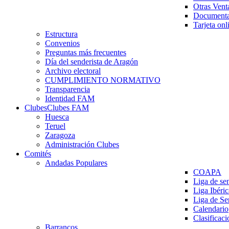
Otras Vent
Documenta
Tarjeta onl
Estructura
Convenios
Preguntas más frecuentes
Día del senderista de Aragón
Archivo electoral
CUMPLIMIENTO NORMATIVO
Transparencia
Identidad FAM
Clubes
Clubes FAM
Huesca
Teruel
Zaragoza
Administración Clubes
Comités
Andadas Populares
COAPA
Liga de se
Liga Ibéri
Liga de S
Calendario
Clasificaci
Barrancos