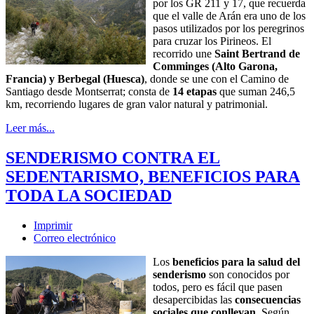
por los GR 211 y 17, que recuerda
que el valle de Arán era uno de los
pasos utilizados por los peregrinos
para cruzar los Pirineos. El
recorrido une
Saint Bertrand de
Comminges (Alto Garona,
Francia) y Berbegal (Huesca)
, donde se une con el Camino de
Santiago desde Montserrat; consta de
14 etapas
que suman 246,5
km, recorriendo lugares de gran valor natural y patrimonial.
Leer más...
SENDERISMO CONTRA EL
SEDENTARISMO, BENEFICIOS PARA
TODA LA SOCIEDAD
Imprimir
Correo electrónico
Los
beneficios para la salud del
senderismo
son conocidos por
todos, pero es fácil que pasen
desapercibidas las
consecuencias
sociales que conllevan
. Según