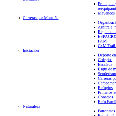
Principios 
reequipami
Mayencos
Carreras por Montaña
Organizaci
Arbitraje,
Reglament
ESPACIO
FAM
CxM Trai
Iniciación
Deporte en 
Colegios
Escalada
Esquí de 
Senderism
Carreras p
Campamen
Refugios
Primeros a
Consejos
Refu Fami
Naturaleza
Patronato
Regulación