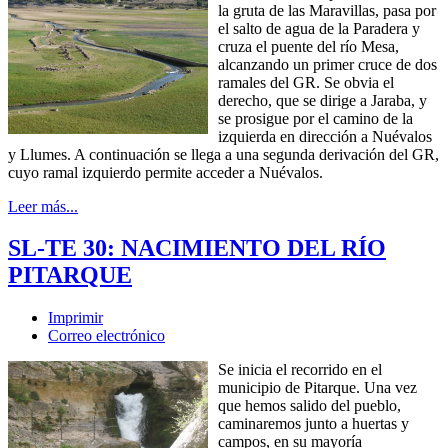
la gruta de las Maravillas, pasa por
el salto de agua de la Paradera y
cruza el puente del río Mesa,
alcanzando un primer cruce de dos
ramales del GR. Se obvia el
derecho, que se dirige a Jaraba, y
se prosigue por el camino de la
izquierda en dirección a Nuévalos
y Llumes. A continuación se llega a una segunda derivación del GR,
cuyo ramal izquierdo permite acceder a Nuévalos.
Leer más...
SL-TE 30: NACIMIENTO DEL RÍO
PITARQUE
Imprimir
Correo electrónico
Se inicia el recorrido en el
municipio de Pitarque. Una vez
que hemos salido del pueblo,
caminaremos junto a huertas y
campos, en su mayoría