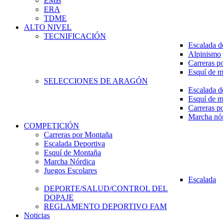
EMB
ERA
TDME
ALTO NIVEL
TECNIFICACIÓN
Escalada d
Alpinismo
Carreras p
Esquí de 
SELECCIONES DE ARAGÓN
Escalada d
Esquí de 
Carreras p
Marcha nó
COMPETICIÓN
Carreras por Montaña
Escalada Deportiva
Esquí de Montaña
Marcha Nórdica
Juegos Escolares
Escalada
DEPORTE/SALUD/CONTROL DEL
DOPAJE
REGLAMENTO DEPORTIVO FAM
Noticias