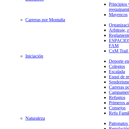
Principios 
reequipami
Mayencos
Carreras por Montaña
Organizaci
Arbitraje,
Reglament
ESPACIO
FAM
CxM Trai
Iniciación
Deporte en 
Colegios
Escalada
Esquí de 
Senderism
Carreras p
Campamen
Refugios
Primeros a
Consejos
Refu Fami
Naturaleza
Patronato
Regulación