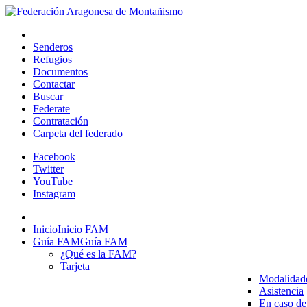
Senderos
Refugios
Documentos
Contactar
Buscar
Federate
Contratación
Carpeta del federado
Facebook
Twitter
YouTube
Instagram
Inicio
Inicio FAM
Guía FAM
Guía FAM
¿Qué es la FAM?
Tarjeta
Modalidad
Asistencia
En caso de