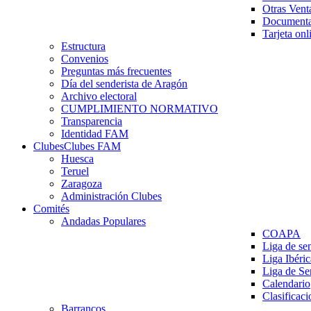
Otras Vent
Documenta
Tarjeta onl
Estructura
Convenios
Preguntas más frecuentes
Día del senderista de Aragón
Archivo electoral
CUMPLIMIENTO NORMATIVO
Transparencia
Identidad FAM
Clubes
Clubes FAM
Huesca
Teruel
Zaragoza
Administración Clubes
Comités
Andadas Populares
COAPA
Liga de se
Liga Ibéri
Liga de S
Calendario
Clasificaci
Barrancos