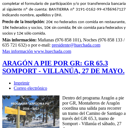
completar el formulario de participación y/o por transferencia bancaria
al siguiente nº de cuenta: BANTIERRA nº 3191-0162-99-4786967127
indicando nombre, apellidos y DNI.
Precio de la inscripción:
20€ no federados con comida en restaurante,
18€ federados y socios, 10€ sin comida; 8€ sin comida para federados y
socios y 12€ sólo comida.
Más información:
Mañanas (976 858 101), Noches (976 858 133 /
635 721 632) o por e-mail:
presidente@huechada.com
Mas información www.huechada.com
ARAGÓN A PIE POR GR: GR 65.3
SOMPORT - VILLANÚA, 27 DE MAYO.
Imprimir
Correo electrónico
Dentro del programa Aragón a pie
por GR, Montañeros de Aragón
coordina una salida para recorrer
un tramo del Camino de Santiago a
través del GR 65.3, tramo de
Somport - Villanúa el sábado, 27