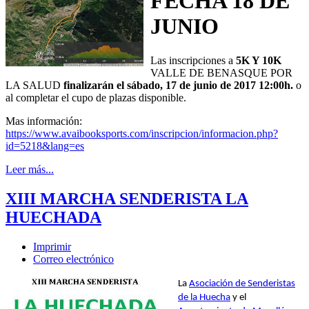
FECHA 18 DE
JUNIO
Las inscripciones a
5K Y 10K
VALLE DE BENASQUE POR
LA SALUD
finalizarán el sábado, 17 de junio de 2017 12:00h.
o
al completar el cupo de plazas disponible.
Mas información:
https://www.avaibooksports.com/inscripcion/informacion.php?
id=5218&lang=es
Leer más...
XIII MARCHA SENDERISTA LA
HUECHADA
Imprimir
Correo electrónico
La
Asociación de Senderistas
de la Huecha
y el