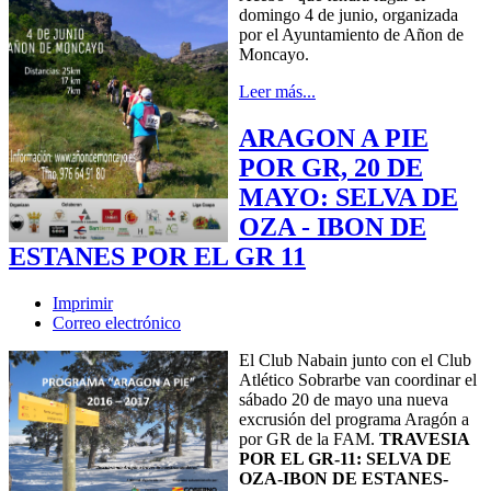
domingo 4 de junio, organizada
por el Ayuntamiento de Añon de
Moncayo.
Leer más...
ARAGON A PIE
POR GR, 20 DE
MAYO: SELVA DE
OZA - IBON DE
ESTANES POR EL GR 11
Imprimir
Correo electrónico
El Club Nabain junto con el Club
Atlético Sobrarbe van coordinar el
sábado 20 de mayo una nueva
excrusión del programa Aragón a
por GR de la FAM.
TRAVESIA
POR EL GR-11: SELVA DE
OZA-IBON DE ESTANES-