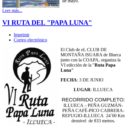
de mayo.
Leer más...
VI RUTA DEL "PAPA LUNA"
Imprimir
Correo electrónico
El Club de eL CLUB DE
MONTAÑA ISUARA de Illueca
junto con la COAPA, organiza la
VI edicción de la "
Ruta Papa
Luna"
FECHA
: 3 DE JUNIO
LUGAR
: ILLUECA
RECORRIDO COMPLETO:
ILLUECA – PEÑA GUZMÁN-
PEÑA CAFÉ-PICO CABRERA-
REFUGIO-ILLUECA
24´00 Km
desnivel de 833 metros.