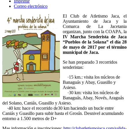
Imprimir
Correo electrónico
El Club de Atletismo Jaca, el
Ayuntamiento de Jaca y la
Comarca de La Jacetania
organizan, junto con la COAPA, la
IV Marcha Senderista de Jaca
“Pueblos de la Solana” el día 28
de mayo de 2017 por el término
municipal de Jaca.
Se han preparado 3 recorridos
senderistas:
·15 km.: visita los núcleos de
Banaguás y Abay, Guasillo y
Asieso.
·30 km: visita los núcleos de
Banaguás, Abay, Novés, Araguás
del Solano, Caniás, Guasillo y Asieso.
·40 km: hace el recorrido de30 km haciendo un bucle entre
Caniás y Guasillo para subir hasta el Grosín. Desnivel acumulando
entorno a 1.500 metros de D+
Mas información e inscripciones:
http://clubatletismojaca.com/salida-