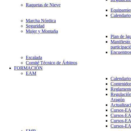
Raquetas de Nieve
Equipamien
Calendario
Marcha Nórdica
Seguridad
Mujer y Montaña
Plan de Ig
Manifiesto 
participaci
Encuentros
Escalada
Comité Técnico de Árbitros
FORMACIÓN
EAM
Calendario
Contenidos
Reglament
Regulación
Aragón
Actualizac
Cursos-E
Cursos-E
Cursos-E
Cursos-E