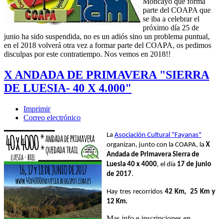
Moncayo que forma
parte del COAPA que
se iba a celebrar el
próximo día 25 de
junio ha sido suspendida, no es un adiós sino un problema puntual,
en el 2018 volverá otra vez a formar parte del COAPA, os pedimos
disculpas por este contratiempo. Nos vemos en 2018!!
X ANDADA DE PRIMAVERA "SIERRA
DE LUESIA- 40 X 4.000"
Imprimir
Correo electrónico
La
Asociación Cultural "Fayanas"
organizan, junto con la COAPA, la
X
Andada de Primavera Sierra de
Luesia 40 x 4000
, el día
17 de junio
de 2017
.
Hay tres recorridos
42 Km, 25 Km y
12 Km.
Mas info e inscripciones en