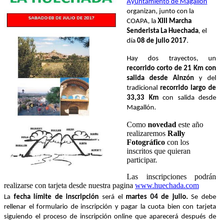
Ayuntamiento de Magallón
organizan, junto con la
COAPA, la
XIII Marcha
Senderista La Huechada
, el
día
08 de julio 2017
.
Hay dos trayect
os, un
recorrido corto de 21 Km con
salida desde Ainzón
y del
tradicional
recorrido largo de
33,33 Km
con salida desde
Magallón.
Como
novedad
este año
realizaremos
Rally
Fotográfico
con los
inscritos que quieran
participar.
Las inscripciones podrán
realizarse con tarjeta desde nuestra pagina
www.huechada.com
La
fecha límite de inscripción
será el
martes 04 de julio.
Se debe
rellenar el formulario de inscripción y pagar la cuota bien con tarjeta
siguiendo el proceso de inscripción online que aparecerá después de