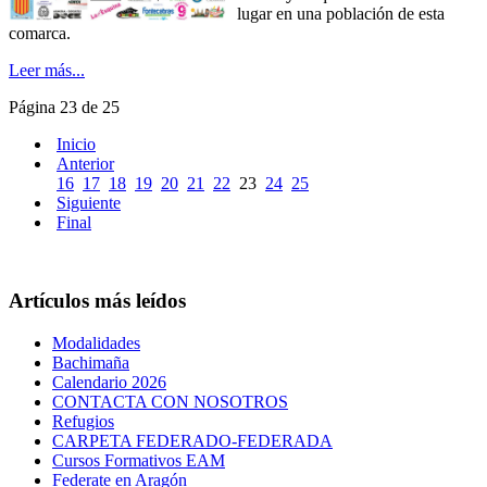
lugar en una población de esta
comarca.
Leer más...
Página 23 de 25
Inicio
Anterior
16
17
18
19
20
21
22
23
24
25
Siguiente
Final
Artículos más leídos
Modalidades
Bachimaña
Calendario 2026
CONTACTA CON NOSOTROS
Refugios
CARPETA FEDERADO-FEDERADA
Cursos Formativos EAM
Federate en Aragón