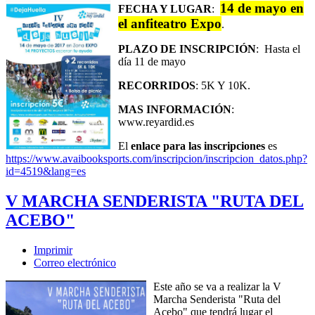
14 de mayo en
FECHA Y LUGAR
:
el anfiteatro Expo
.
PLAZO DE INSCRIPCIÓN
: Hasta el
día 11 de mayo
RECORRIDOS
: 5K Y 10K.
MAS INFORMACIÓN
:
www.reyardid.es
El
enlace para las inscripciones
es
https://www.avaibooksports.com/inscripcion/inscripcion_datos.php?
id=4519&lang=es
V MARCHA SENDERISTA "RUTA DEL
ACEBO"
Imprimir
Correo electrónico
Este año se va a realizar la V
Marcha Senderista "Ruta del
Acebo" que tendrá lugar el