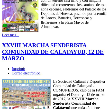
con un terreno casi llano y con ninguna
dificultad recorreremos los caminos de esa
zona oscense, saldremos del Palacio de los
Deportes de Huesca, pasando por la ermita
de Loreto, Banaries, Torresecas y
llegaremos a la plaza Mayor de
Almudevar.
Leer más...
XXVIII MARCHA SENDERISTA
COMUNIDAD DE CALATAYUD, 12 DE
MARZO
Imprimir
Correo electrónico
La Sociedad Cultural y Deportiva
Comunidad de Calatayud -
COMUNEROS, club de la FAM
organiza el Domingo 12 de marzo
de 2017,
la XXVIII Marcha
Senderista Comunidad de
Calatayud
que cada año tiene