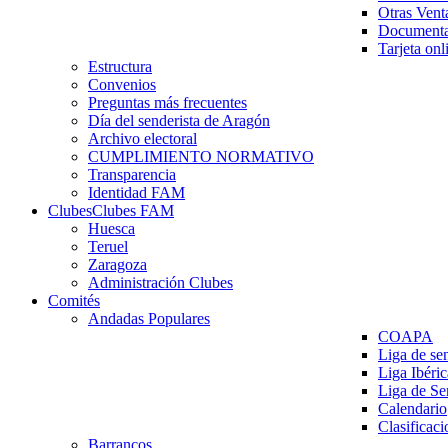
Otras Vent
Documenta
Tarjeta onl
Estructura
Convenios
Preguntas más frecuentes
Día del senderista de Aragón
Archivo electoral
CUMPLIMIENTO NORMATIVO
Transparencia
Identidad FAM
Clubes
Clubes FAM
Huesca
Teruel
Zaragoza
Administración Clubes
Comités
Andadas Populares
COAPA
Liga de se
Liga Ibéri
Liga de S
Calendario
Clasificaci
Barrancos