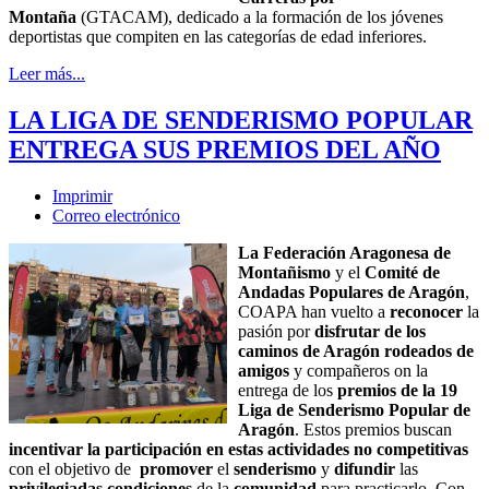
Montaña
(GTACAM), dedicado a la formación de los jóvenes
deportistas que compiten en las categorías de edad inferiores.
Leer más...
LA LIGA DE SENDERISMO POPULAR
ENTREGA SUS PREMIOS DEL AÑO
Imprimir
Correo electrónico
La Federación Aragonesa de
Montañismo
y el
Comité de
Andadas Populares de Aragón
,
COAPA han vuelto a
reconocer
la
pasión por
disfrutar de los
caminos de Aragón rodeados de
amigos
y compañeros on la
entrega de los
premios de la 19
Liga de Senderismo Popular de
Aragón
. Estos premios buscan
incentivar la participación en estas actividades no competitivas
con el objetivo de
promover
el
senderismo
y
difundir
las
privilegiadas condiciones
de la
comunidad
para practicarlo. Con