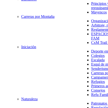
Principios 
reequipami
Mayencos
Carreras por Montaña
Organizaci
Arbitraje,
Reglament
ESPACIO
FAM
CxM Trai
Iniciación
Deporte en 
Colegios
Escalada
Esquí de 
Senderism
Carreras p
Campamen
Refugios
Primeros a
Consejos
Refu Fami
Naturaleza
Patronato
Regulación