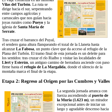
Vilas del Turbón
. La ruta se
dirige hacia el sur, serpenteando
entre campos agrícolas y
carrascales que nos guían hacia
joyas rurales como
Pueyo
y la
iglesia de
Santa María de
Serrate
.
Tras cruzar el barranco del Puyal,
el sendero gana altura flanqueando el tozal de la Llaneta hasta
alcanzar
La Fabosa
, un punto clave que da acceso al refugio de la
Plana del Turbón. El tramo final de esta jornada es un deleite para
los sentidos: tras cruzar el río Rialbo y visitar las localidades de
Llert y Esterún
, un antiguo camino de herradura asciende con paso
firme hasta el
refugio de La Margalida
, donde el silencio de la
montaña marca el final de la etapa.
Etapa 2: Regreso al Origen por las Cumbres y Valles
La segunda jornada arranca con
fuerza ascendiendo al
puerto de
la Muria (1.623 m)
, un mirador
excepcional antes de iniciar un
largo y agradable descenso hacia