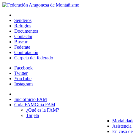
Senderos
Refugios
Documentos
Contactar
Buscar
Federate
Contratación
Carpeta del federado
Facebook
Twitter
YouTube
Instagram
Inicio
Inicio FAM
Guía FAM
Guía FAM
¿Qué es la FAM?
Tarjeta
Modalidad
Asistencia
En caso de