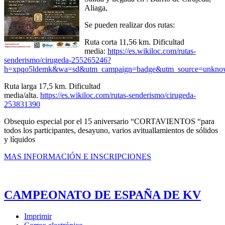
Aliaga,
Se pueden realizar dos rutas:
Ruta corta 11,56 km. Dificultad
media:
https://es.wikiloc.com/rutas-
senderismo/cirugeda-255265246?
h=xpqo5ldemk&wa=sd&utm_campaign=badge&utm_source=unkn
Ruta larga 17,5 km. Dificultad
media/alta.
https://es.wikiloc.com/rutas-senderismo/cirugeda-
253831390
Obsequio especial por el 15 aniversario “CORTAVIENTOS “para
todos los participantes, desayuno, varios avituallamientos de sólidos
y líquidos
MAS INFORMACIÓN E INSCRIPCIONES
CAMPEONATO DE ESPAÑA DE KV
Imprimir