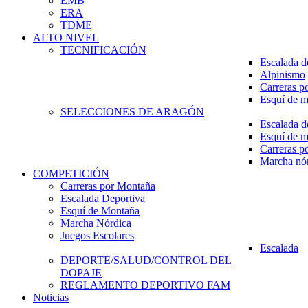
EMB
ERA
TDME
ALTO NIVEL
TECNIFICACIÓN
Escalada d
Alpinismo
Carreras p
Esquí de 
SELECCIONES DE ARAGÓN
Escalada d
Esquí de 
Carreras p
Marcha nó
COMPETICIÓN
Carreras por Montaña
Escalada Deportiva
Esquí de Montaña
Marcha Nórdica
Juegos Escolares
Escalada
DEPORTE/SALUD/CONTROL DEL
DOPAJE
REGLAMENTO DEPORTIVO FAM
Noticias