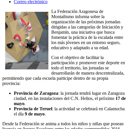
Correo electrónico
La Federación Aragonesa de
Montañismo informa sobre la
organización de las próximas jornadas
dirigidas a las categorías de Iniciación y
Benjamín, una iniciativa que busca
fomentar la práctica de la escalada entre
los más jóvenes en un entorno seguro,
educativo y adaptado a su edad.
Con el objetivo de facilitar la
participación y promover este deporte en
todo el territorio, las jornadas se
desarrollarán de manera descentralizada,
permitiendo que cada escuela participe dentro de su propia
provincia:
Provincia de Zaragoza
: la jornada tendrá lugar en Zaragoza
ciudad, en las instalaciones del C.N. Helios, el próximo
17 de
mayo
.
Provincia de Teruel
: la actividad se celebrará en Calamocha
el día
9 de mayo
.
Desde la Federación se anima a todos los niños y niñas que posean
licencia en Juegos Escolares entre las edades comprendidas 2016-