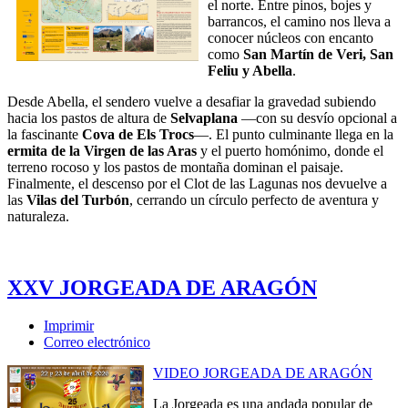
el norte. Entre pinos, bojes y
barrancos, el camino nos lleva a
conocer núcleos con encanto
como
San Martín de Veri, San
Feliu y Abella
.
Desde Abella, el sendero vuelve a desafiar la gravedad subiendo
hacia los pastos de altura de
Selvaplana
—con su desvío opcional a
la fascinante
Cova de Els Trocs
—. El punto culminante llega en la
ermita de la Virgen de las Aras
y el puerto homónimo, donde el
terreno rocoso y los pastos de montaña dominan el paisaje.
Finalmente, el descenso por el Clot de las Lagunas nos devuelve a
las
Vilas del Turbón
, cerrando un círculo perfecto de aventura y
naturaleza.
XXV JORGEADA DE ARAGÓN
Imprimir
Correo electrónico
VIDEO JORGEADA DE ARAGÓN
La Jorgeada es una andada popular de