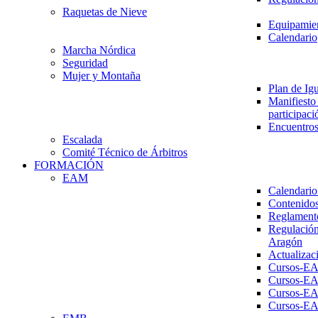
Raquetas de Nieve
Equipamien
Calendario
Marcha Nórdica
Seguridad
Mujer y Montaña
Plan de Ig
Manifiesto 
participaci
Encuentros
Escalada
Comité Técnico de Árbitros
FORMACIÓN
EAM
Calendario
Contenidos
Reglament
Regulación
Aragón
Actualizac
Cursos-E
Cursos-E
Cursos-E
Cursos-E