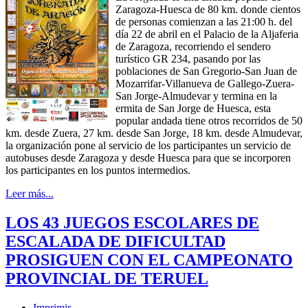
Zaragoza-Huesca de 80 km. donde cientos
de personas comienzan a las 21:00 h. del
día 22 de abril en el Palacio de la Aljaferia
de Zaragoza, recorriendo el sendero
turístico GR 234, pasando por las
poblaciones de San Gregorio-San Juan de
Mozarrifar-Villanueva de Gallego-Zuera-
San Jorge-Almudevar y termina en la
ermita de San Jorge de Huesca, esta
popular andada tiene otros recorridos de 50
km. desde Zuera, 27 km. desde San Jorge, 18 km. desde Almudevar,
la organización pone al servicio de los participantes un servicio de
autobuses desde Zaragoza y desde Huesca para que se incorporen
los participantes en los puntos intermedios.
Leer más...
LOS 43 JUEGOS ESCOLARES DE
ESCALADA DE DIFICULTAD
PROSIGUEN CON EL CAMPEONATO
PROVINCIAL DE TERUEL
Imprimir