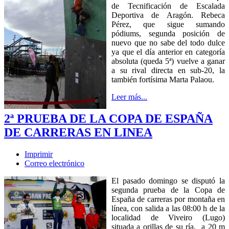
de Tecnificación de Escalada
Deportiva de Aragón. Rebeca
Pérez, que sigue sumando
pódiums, segunda posición de
nuevo que no sabe del todo dulce
ya que el día anterior en categoría
absoluta (queda 5ª) vuelve a ganar
a su rival directa en sub-20, la
también fortísima Marta Palaou.
Leer más...
2ª PRUEBA DE LA COPA DE ESPAÑA
DE CARRERAS EN LINEA
Imprimir
Correo electrónico
El pasado domingo se disputó la
segunda prueba de la Copa de
España de carreras por montaña en
línea, con salida a las 08:00 h de la
localidad de Viveiro (Lugo)
situada a orillas de su ría, a 20 m