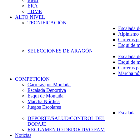
EMB
ERA
TDME
ALTO NIVEL
TECNIFICACIÓN
Escalada d
Alpinismo
Carreras p
Esquí de 
SELECCIONES DE ARAGÓN
Escalada d
Esquí de 
Carreras p
Marcha nó
COMPETICIÓN
Carreras por Montaña
Escalada Deportiva
Esquí de Montaña
Marcha Nórdica
Juegos Escolares
Escalada
DEPORTE/SALUD/CONTROL DEL
DOPAJE
REGLAMENTO DEPORTIVO FAM
Noticias