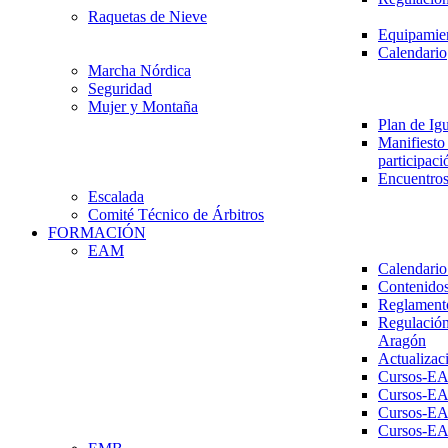
Raquetas de Nieve
Equipamien
Calendario
Marcha Nórdica
Seguridad
Mujer y Montaña
Plan de Ig
Manifiesto 
participaci
Encuentros
Escalada
Comité Técnico de Árbitros
FORMACIÓN
EAM
Calendario
Contenidos
Reglament
Regulación
Aragón
Actualizac
Cursos-E
Cursos-E
Cursos-E
Cursos-E