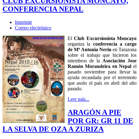
CLUB EXCURSIONISTA MONCAYO,
CONFERENCIA NEPAL
Imprimir
Correo electrónico
El
Club Excursionista Moncayo
organiza la
conferencia a cargo
de Mª Antonia Nerin
en Tarazona
sobre el trabajo que hicieron los
miembros de la
Asociación Jose
Ramón Morandeira en Nepal
el
pasado noviembre para llevar la
ayuda recaudada por el terremoto
que asolo el país en abril del año
pasado.
Leer más...
ARAGÓN A PIE
POR GR: GR 11 DE
LA SELVA DE OZA A ZURIZA