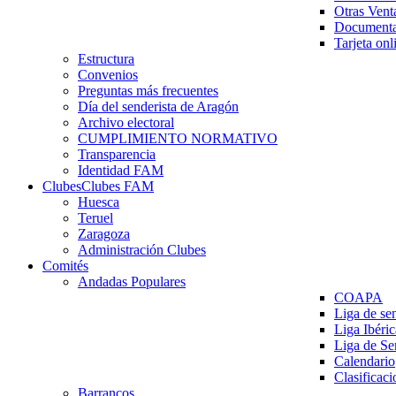
Otras Vent
Documenta
Tarjeta onl
Estructura
Convenios
Preguntas más frecuentes
Día del senderista de Aragón
Archivo electoral
CUMPLIMIENTO NORMATIVO
Transparencia
Identidad FAM
Clubes
Clubes FAM
Huesca
Teruel
Zaragoza
Administración Clubes
Comités
Andadas Populares
COAPA
Liga de se
Liga Ibéri
Liga de S
Calendario
Clasificaci
Barrancos