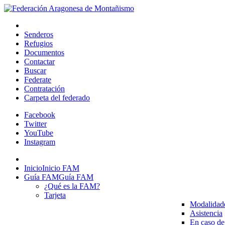
Senderos
Refugios
Documentos
Contactar
Buscar
Federate
Contratación
Carpeta del federado
Facebook
Twitter
YouTube
Instagram
Inicio
Inicio FAM
Guía FAM
Guía FAM
¿Qué es la FAM?
Tarjeta
Modalidad
Asistencia
En caso de