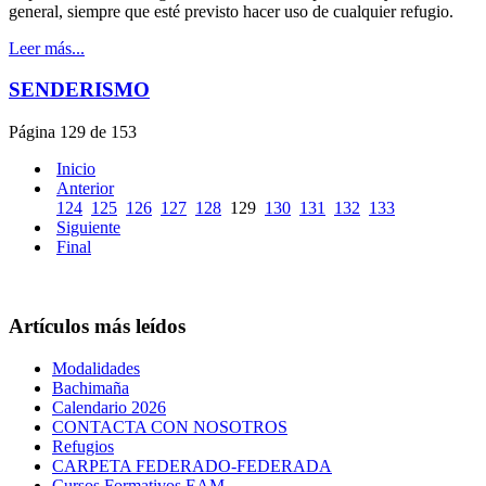
general, siempre que esté previsto hacer uso de cualquier refugio.
Leer más...
SENDERISMO
Página 129 de 153
Inicio
Anterior
124
125
126
127
128
129
130
131
132
133
Siguiente
Final
Artículos más leídos
Modalidades
Bachimaña
Calendario 2026
CONTACTA CON NOSOTROS
Refugios
CARPETA FEDERADO-FEDERADA
Cursos Formativos EAM