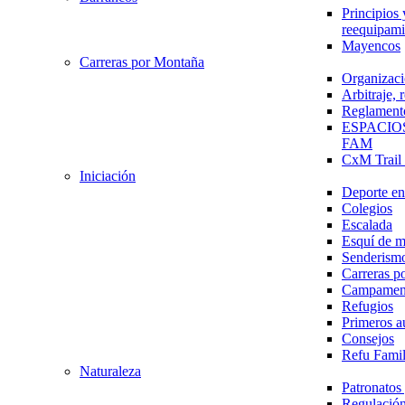
Principios 
reequipami
Mayencos
Carreras por Montaña
Organizaci
Arbitraje,
Reglament
ESPACIO
FAM
CxM Trai
Iniciación
Deporte en 
Colegios
Escalada
Esquí de 
Senderism
Carreras p
Campamen
Refugios
Primeros a
Consejos
Refu Fami
Naturaleza
Patronato
Regulación