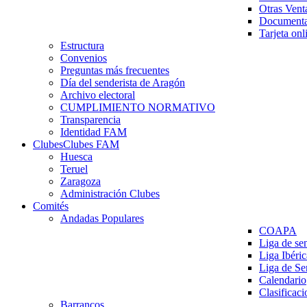
Otras Vent
Documenta
Tarjeta onl
Estructura
Convenios
Preguntas más frecuentes
Día del senderista de Aragón
Archivo electoral
CUMPLIMIENTO NORMATIVO
Transparencia
Identidad FAM
Clubes
Clubes FAM
Huesca
Teruel
Zaragoza
Administración Clubes
Comités
Andadas Populares
COAPA
Liga de se
Liga Ibéri
Liga de S
Calendario
Clasificaci
Barrancos