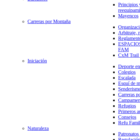
Principios 
reequipami
Mayencos
Carreras por Montaña
Organizaci
Arbitraje,
Reglament
ESPACIO
FAM
CxM Trai
Iniciación
Deporte en 
Colegios
Escalada
Esquí de 
Senderism
Carreras p
Campamen
Refugios
Primeros a
Consejos
Refu Fami
Naturaleza
Patronato
Regulación