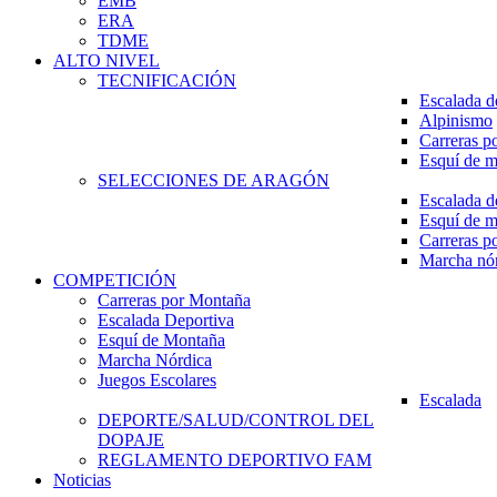
EMB
ERA
TDME
ALTO NIVEL
TECNIFICACIÓN
Escalada d
Alpinismo
Carreras p
Esquí de 
SELECCIONES DE ARAGÓN
Escalada d
Esquí de 
Carreras p
Marcha nó
COMPETICIÓN
Carreras por Montaña
Escalada Deportiva
Esquí de Montaña
Marcha Nórdica
Juegos Escolares
Escalada
DEPORTE/SALUD/CONTROL DEL
DOPAJE
REGLAMENTO DEPORTIVO FAM
Noticias