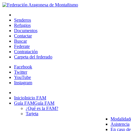
Senderos
Refugios
Documentos
Contactar
Buscar
Federate
Contratación
Carpeta del federado
Facebook
Twitter
YouTube
Instagram
Inicio
Inicio FAM
Guía FAM
Guía FAM
¿Qué es la FAM?
Tarjeta
Modalidad
Asistencia
En caso de