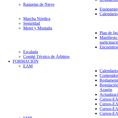
Raquetas de Nieve
Equipamien
Calendario
Marcha Nórdica
Seguridad
Mujer y Montaña
Plan de Ig
Manifiesto 
participaci
Encuentros
Escalada
Comité Técnico de Árbitros
FORMACIÓN
EAM
Calendario
Contenidos
Reglament
Regulación
Aragón
Actualizac
Cursos-E
Cursos-E
Cursos-E
Cursos-E