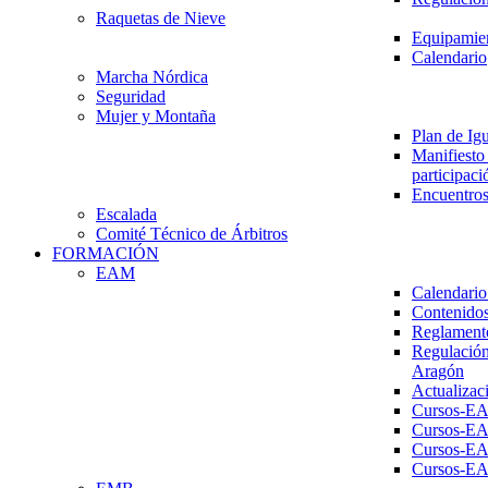
Raquetas de Nieve
Equipamien
Calendario
Marcha Nórdica
Seguridad
Mujer y Montaña
Plan de Ig
Manifiesto 
participaci
Encuentros
Escalada
Comité Técnico de Árbitros
FORMACIÓN
EAM
Calendario
Contenidos
Reglament
Regulación
Aragón
Actualizac
Cursos-E
Cursos-E
Cursos-E
Cursos-E