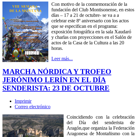
Con motivo de la conmemoración de la
fundación del Club Montisonense, en estos
días – 17 a 21 de octubre- se va a a
celebrar este 8º aniversario con los actos
que se especifican en el programa:
exposición fotográfica en la sala Xaudaró
y charlas con proyecciones en el Salón de
actos de la Casa de la Cultura a las 20
horas.
Leer más...
MARCHA NÓRDICA Y TROFEO
JERÓNIMO LERÍN EN EL DÍA
SENDERISTA: 23 DE OCTUBRE
Imprimir
Correo electrónico
Coincidiendo con la celebración
del Día del senderista de
Aragón,que organiza la Federación
Aragonesa de Montañismo con la