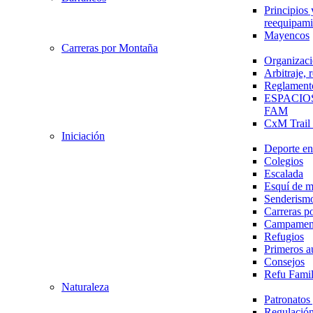
Principios 
reequipami
Mayencos
Carreras por Montaña
Organizaci
Arbitraje,
Reglament
ESPACIO
FAM
CxM Trai
Iniciación
Deporte en 
Colegios
Escalada
Esquí de 
Senderism
Carreras p
Campamen
Refugios
Primeros a
Consejos
Refu Fami
Naturaleza
Patronato
Regulación