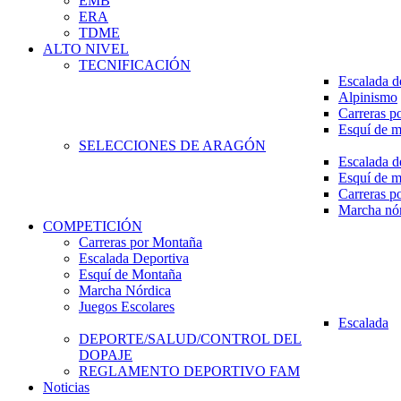
EMB
ERA
TDME
ALTO NIVEL
TECNIFICACIÓN
Escalada d
Alpinismo
Carreras p
Esquí de 
SELECCIONES DE ARAGÓN
Escalada d
Esquí de 
Carreras p
Marcha nó
COMPETICIÓN
Carreras por Montaña
Escalada Deportiva
Esquí de Montaña
Marcha Nórdica
Juegos Escolares
Escalada
DEPORTE/SALUD/CONTROL DEL
DOPAJE
REGLAMENTO DEPORTIVO FAM
Noticias