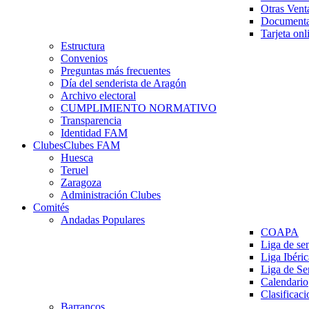
Otras Vent
Documenta
Tarjeta onl
Estructura
Convenios
Preguntas más frecuentes
Día del senderista de Aragón
Archivo electoral
CUMPLIMIENTO NORMATIVO
Transparencia
Identidad FAM
Clubes
Clubes FAM
Huesca
Teruel
Zaragoza
Administración Clubes
Comités
Andadas Populares
COAPA
Liga de se
Liga Ibéri
Liga de S
Calendario
Clasificaci
Barrancos