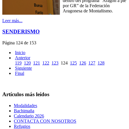
dentro del programa “Aragón a pie
por GR” de la Federación
Aragonesa de Montañismo.
Leer más...
SENDERISMO
Página 124 de 153
Inicio
Anterior
119
120
121
122
123
124
125
126
127
128
Siguiente
Final
Artículos más leídos
Modalidades
Bachimaña
Calendario 2026
CONTACTA CON NOSOTROS
Refugios