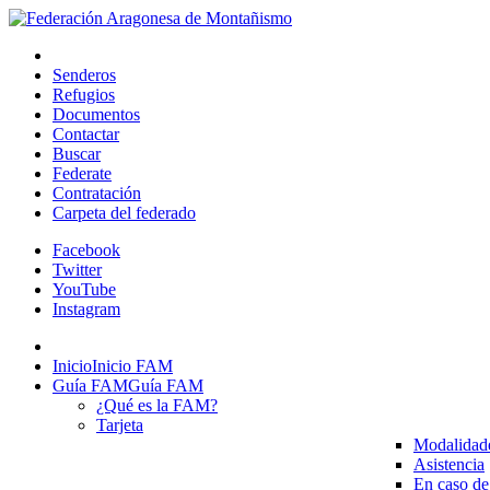
Senderos
Refugios
Documentos
Contactar
Buscar
Federate
Contratación
Carpeta del federado
Facebook
Twitter
YouTube
Instagram
Inicio
Inicio FAM
Guía FAM
Guía FAM
¿Qué es la FAM?
Tarjeta
Modalidad
Asistencia
En caso de