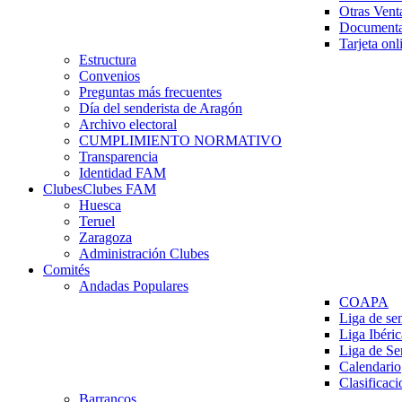
Otras Vent
Documenta
Tarjeta onl
Estructura
Convenios
Preguntas más frecuentes
Día del senderista de Aragón
Archivo electoral
CUMPLIMIENTO NORMATIVO
Transparencia
Identidad FAM
Clubes
Clubes FAM
Huesca
Teruel
Zaragoza
Administración Clubes
Comités
Andadas Populares
COAPA
Liga de se
Liga Ibéri
Liga de S
Calendario
Clasificaci
Barrancos