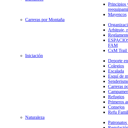
Principios 
reequipami
Mayencos
Carreras por Montaña
Organizaci
Arbitraje,
Reglament
ESPACIO
FAM
CxM Trai
Iniciación
Deporte en 
Colegios
Escalada
Esquí de 
Senderism
Carreras p
Campamen
Refugios
Primeros a
Consejos
Refu Fami
Naturaleza
Patronato
Regulación