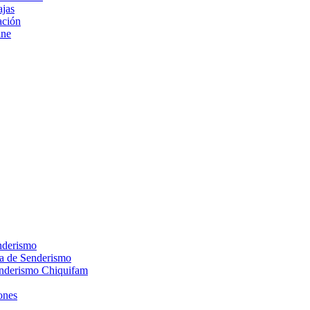
ajas
ción
ine
nderismo
ca de Senderismo
enderismo Chiquifam
ones