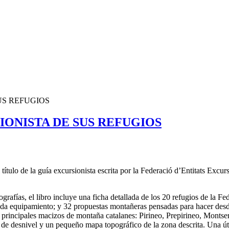
US REFUGIOS
IONISTA DE SUS REFUGIOS
 título de la guía excursionista escrita por la Federació d’Entitats Exc
grafías, el libro incluye una ficha detallada de los 20 refugios de la F
ada equipamiento; y 32 propuestas montañeras pensadas para hacer desde 
 principales macizos de montaña catalanes: Pirineo, Prepirineo, Montser
 desnivel y un pequeño mapa topográfico de la zona descrita. Una útil c