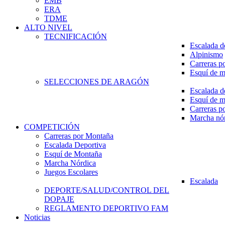
EMB
ERA
TDME
ALTO NIVEL
TECNIFICACIÓN
Escalada d
Alpinismo
Carreras p
Esquí de 
SELECCIONES DE ARAGÓN
Escalada d
Esquí de 
Carreras p
Marcha nó
COMPETICIÓN
Carreras por Montaña
Escalada Deportiva
Esquí de Montaña
Marcha Nórdica
Juegos Escolares
Escalada
DEPORTE/SALUD/CONTROL DEL
DOPAJE
REGLAMENTO DEPORTIVO FAM
Noticias