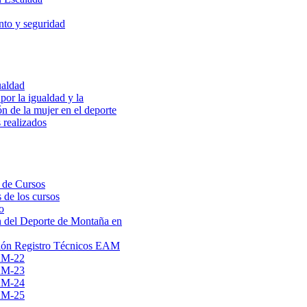
to y seguridad
ualdad
por la igualdad y la
ón de la mujer en el deporte
 realizados
 de Cursos
 de los cursos
o
 del Deporte de Montaña en
ión Registro Técnicos EAM
AM-22
AM-23
AM-24
AM-25