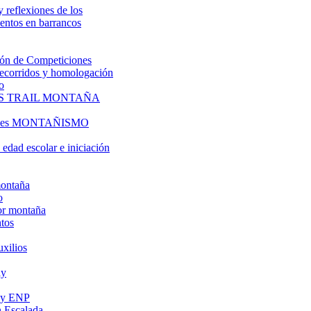
y reflexiones de los
entos en barrancos
ón de Competiciones
 recorridos y homologación
o
S TRAIL MONTAÑA
l es MONTAÑISMO
edad escolar e iniciación
montaña
o
or montaña
tos
uxilios
ly
s y ENP
 Escalada