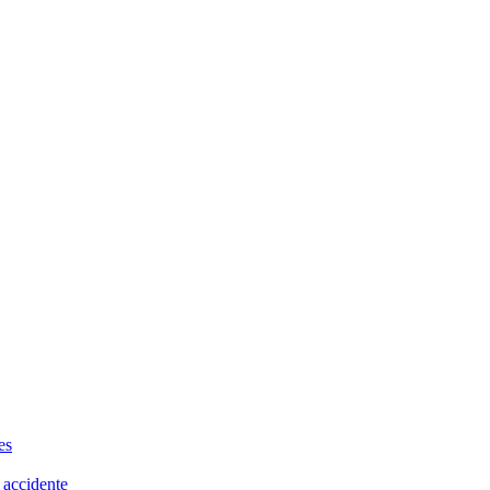
es
 accidente