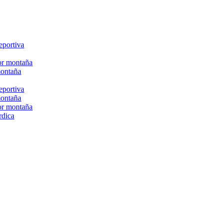
eportiva
or montaña
montaña
eportiva
montaña
or montaña
rdica