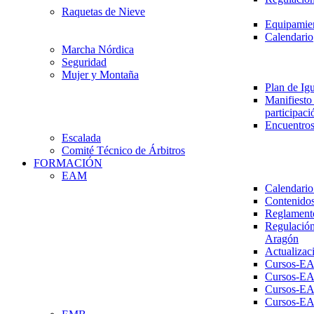
Raquetas de Nieve
Equipamien
Calendario
Marcha Nórdica
Seguridad
Mujer y Montaña
Plan de Ig
Manifiesto 
participaci
Encuentros
Escalada
Comité Técnico de Árbitros
FORMACIÓN
EAM
Calendario
Contenidos
Reglament
Regulación
Aragón
Actualizac
Cursos-E
Cursos-E
Cursos-E
Cursos-E