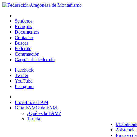
Senderos
Refugios
Documentos
Contactar
Buscar
Federate
Contratación
Carpeta del federado
Facebook
Twitter
YouTube
Instagram
Inicio
Inicio FAM
Guía FAM
Guía FAM
¿Qué es la FAM?
Tarjeta
Modalidad
Asistencia
En caso de