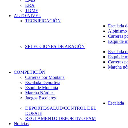
EMB
ERA
TDME
ALTO NIVEL
TECNIFICACIÓN
Escalada d
Alpinismo
Carreras p
Esquí de 
SELECCIONES DE ARAGÓN
Escalada d
Esquí de 
Carreras p
Marcha nó
COMPETICIÓN
Carreras por Montaña
Escalada Deportiva
Esquí de Montaña
Marcha Nórdica
Juegos Escolares
Escalada
DEPORTE/SALUD/CONTROL DEL
DOPAJE
REGLAMENTO DEPORTIVO FAM
Noticias