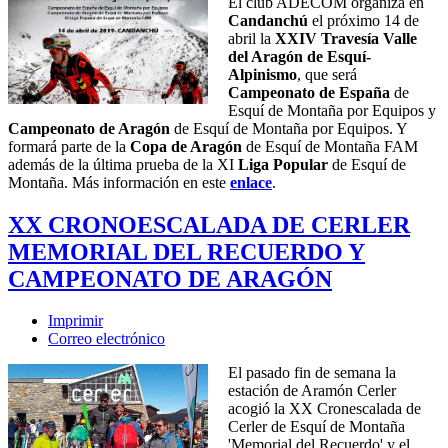
El club ADECOM organiza en
Candanchú
el próximo 14 de
abril la
XXIV Travesía Valle
del Aragón de Esquí-
Alpinismo
, que será
Campeonato de España
de
Esquí de Montaña por Equipos y
Campeonato de Aragón
de Esquí de Montaña por Equipos. Y
formará parte de la
Copa de Aragón
de Esquí de Montaña FAM
además de la última prueba de la XI
Liga Popular
de Esquí de
Montaña. Más información en este
enlace
.
XX CRONOESCALADA DE CERLER
MEMORIAL DEL RECUERDO Y
CAMPEONATO DE ARAGÓN
Imprimir
Correo electrónico
El pasado fin de semana la
estación de Aramón Cerler
acogió la XX Cronescalada de
Cerler de Esquí de Montaña
'Memorial del Recuerdo' y el