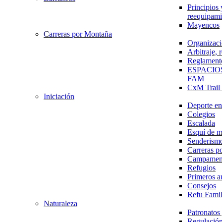
Principios 
reequipami
Mayencos
Carreras por Montaña
Organizaci
Arbitraje,
Reglament
ESPACIO
FAM
CxM Trai
Iniciación
Deporte en 
Colegios
Escalada
Esquí de 
Senderism
Carreras p
Campamen
Refugios
Primeros a
Consejos
Refu Fami
Naturaleza
Patronato
Regulación