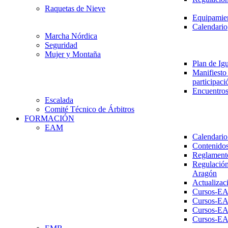
Raquetas de Nieve
Equipamien
Calendario
Marcha Nórdica
Seguridad
Mujer y Montaña
Plan de Ig
Manifiesto 
participaci
Encuentros
Escalada
Comité Técnico de Árbitros
FORMACIÓN
EAM
Calendario
Contenidos
Reglament
Regulación
Aragón
Actualizac
Cursos-E
Cursos-E
Cursos-E
Cursos-E