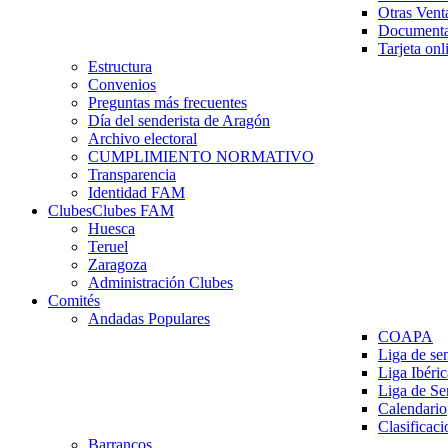
Otras Vent
Documenta
Tarjeta onl
Estructura
Convenios
Preguntas más frecuentes
Día del senderista de Aragón
Archivo electoral
CUMPLIMIENTO NORMATIVO
Transparencia
Identidad FAM
Clubes
Clubes FAM
Huesca
Teruel
Zaragoza
Administración Clubes
Comités
Andadas Populares
COAPA
Liga de se
Liga Ibéri
Liga de S
Calendario
Clasificaci
Barrancos