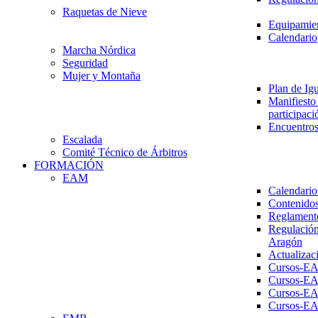
Raquetas de Nieve
Equipamien
Calendario
Marcha Nórdica
Seguridad
Mujer y Montaña
Plan de Ig
Manifiesto 
participaci
Encuentros
Escalada
Comité Técnico de Árbitros
FORMACIÓN
EAM
Calendario
Contenidos
Reglament
Regulación
Aragón
Actualizac
Cursos-E
Cursos-E
Cursos-E
Cursos-E