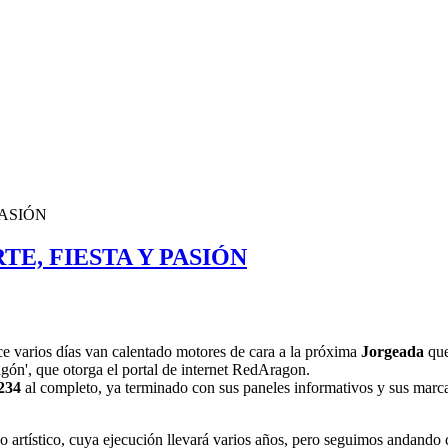
PASIÓN
E, FIESTA Y PASIÓN
e varios días van calentado motores de cara a la próxima
Jorgeada
que
agón', que otorga el portal de internet RedAragon.
234
al completo, ya terminado con sus paneles informativos y sus marcas 
 artístico, cuya ejecución llevará varios años, pero seguimos andand