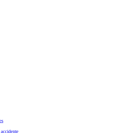
es
 accidente