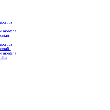
eportiva
or montaña
montaña
eportiva
montaña
or montaña
rdica