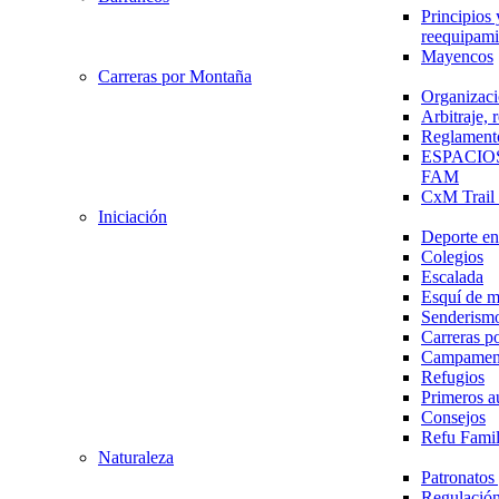
Principios 
reequipami
Mayencos
Carreras por Montaña
Organizaci
Arbitraje,
Reglament
ESPACIO
FAM
CxM Trai
Iniciación
Deporte en 
Colegios
Escalada
Esquí de 
Senderism
Carreras p
Campamen
Refugios
Primeros a
Consejos
Refu Fami
Naturaleza
Patronato
Regulación