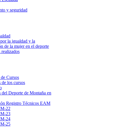
to y seguridad
ualdad
por la igualdad y la
ón de la mujer en el deporte
 realizados
 de Cursos
 de los cursos
o
 del Deporte de Montaña en
ión Registro Técnicos EAM
AM-22
AM-23
AM-24
AM-25