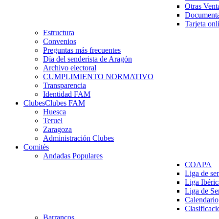
Otras Vent
Documenta
Tarjeta onl
Estructura
Convenios
Preguntas más frecuentes
Día del senderista de Aragón
Archivo electoral
CUMPLIMIENTO NORMATIVO
Transparencia
Identidad FAM
Clubes
Clubes FAM
Huesca
Teruel
Zaragoza
Administración Clubes
Comités
Andadas Populares
COAPA
Liga de se
Liga Ibéri
Liga de S
Calendario
Clasificaci
Barrancos