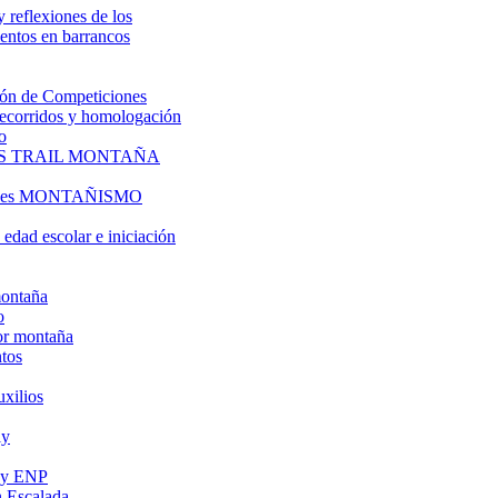
y reflexiones de los
entos en barrancos
ón de Competiciones
 recorridos y homologación
o
S TRAIL MONTAÑA
l es MONTAÑISMO
edad escolar e iniciación
montaña
o
or montaña
tos
uxilios
ly
s y ENP
 Escalada