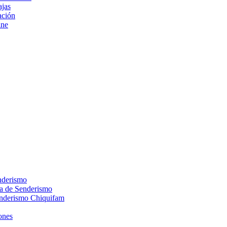
ajas
ción
ine
nderismo
ca de Senderismo
enderismo Chiquifam
ones