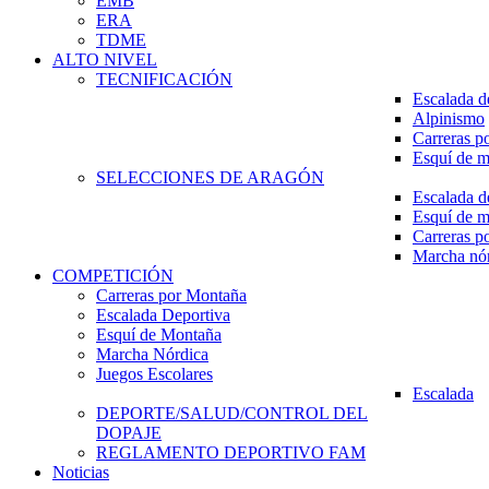
EMB
ERA
TDME
ALTO NIVEL
TECNIFICACIÓN
Escalada d
Alpinismo
Carreras p
Esquí de 
SELECCIONES DE ARAGÓN
Escalada d
Esquí de 
Carreras p
Marcha nó
COMPETICIÓN
Carreras por Montaña
Escalada Deportiva
Esquí de Montaña
Marcha Nórdica
Juegos Escolares
Escalada
DEPORTE/SALUD/CONTROL DEL
DOPAJE
REGLAMENTO DEPORTIVO FAM
Noticias