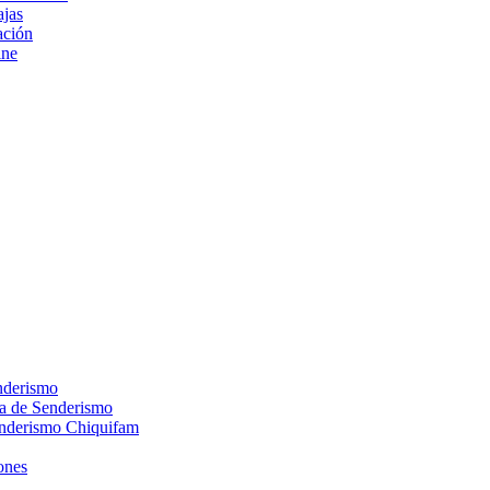
ajas
ción
ine
nderismo
ca de Senderismo
enderismo Chiquifam
ones