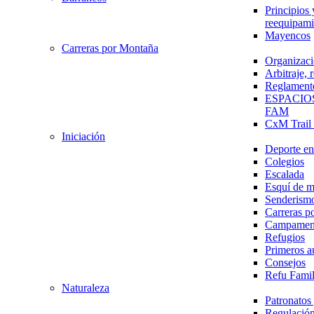
Principios 
reequipami
Mayencos
Carreras por Montaña
Organizaci
Arbitraje,
Reglament
ESPACIO
FAM
CxM Trai
Iniciación
Deporte en 
Colegios
Escalada
Esquí de 
Senderism
Carreras p
Campamen
Refugios
Primeros a
Consejos
Refu Fami
Naturaleza
Patronato
Regulación