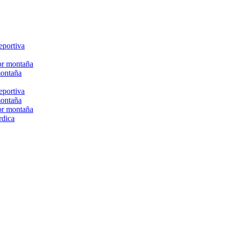
eportiva
or montaña
montaña
eportiva
montaña
or montaña
rdica