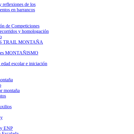
y reflexiones de los
entos en barrancos
ón de Competiciones
 recorridos y homologación
o
S TRAIL MONTAÑA
l es MONTAÑISMO
edad escolar e iniciación
montaña
o
or montaña
tos
uxilios
ly
s y ENP
 Escalada