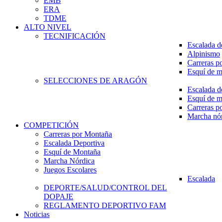
EMB
ERA
TDME
ALTO NIVEL
TECNIFICACIÓN
Escalada d
Alpinismo
Carreras p
Esquí de 
SELECCIONES DE ARAGÓN
Escalada d
Esquí de 
Carreras p
Marcha nó
COMPETICIÓN
Carreras por Montaña
Escalada Deportiva
Esquí de Montaña
Marcha Nórdica
Juegos Escolares
Escalada
DEPORTE/SALUD/CONTROL DEL
DOPAJE
REGLAMENTO DEPORTIVO FAM
Noticias