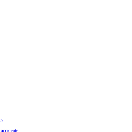
es
 accidente