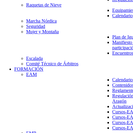
Raquetas de Nieve
Equipamien
Calendario
Marcha Nórdica
Seguridad
Mujer y Montaña
Plan de Ig
Manifiesto 
participaci
Encuentros
Escalada
Comité Técnico de Árbitros
FORMACIÓN
EAM
Calendario
Contenidos
Reglament
Regulación
Aragón
Actualizac
Cursos-E
Cursos-E
Cursos-E
Cursos-E