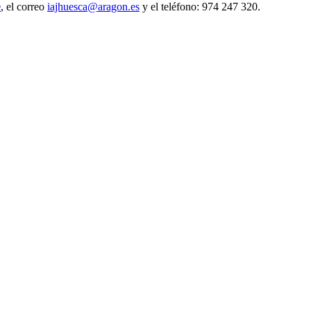
e
, el correo
iajhuesca@aragon.es
y el teléfono: 974 247 320.