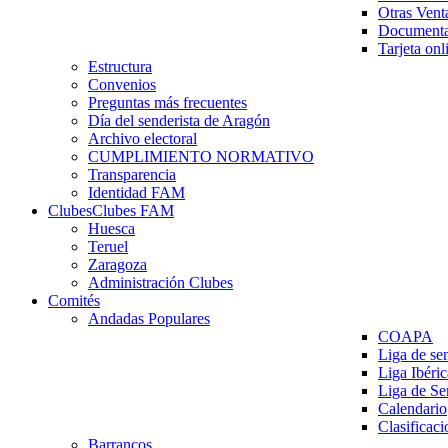
Otras Vent
Documenta
Tarjeta onl
Estructura
Convenios
Preguntas más frecuentes
Día del senderista de Aragón
Archivo electoral
CUMPLIMIENTO NORMATIVO
Transparencia
Identidad FAM
Clubes
Clubes FAM
Huesca
Teruel
Zaragoza
Administración Clubes
Comités
Andadas Populares
COAPA
Liga de se
Liga Ibéri
Liga de S
Calendario
Clasificaci
Barrancos