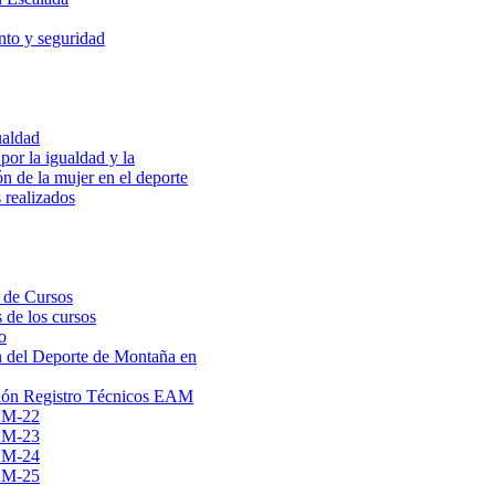
to y seguridad
ualdad
por la igualdad y la
ón de la mujer en el deporte
 realizados
 de Cursos
 de los cursos
o
 del Deporte de Montaña en
ión Registro Técnicos EAM
AM-22
AM-23
AM-24
AM-25