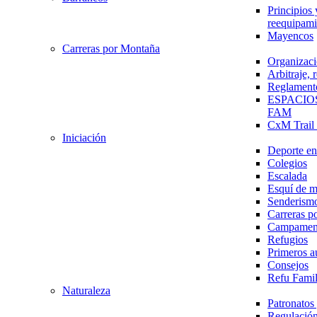
Principios 
reequipami
Mayencos
Carreras por Montaña
Organizaci
Arbitraje,
Reglament
ESPACIO
FAM
CxM Trai
Iniciación
Deporte en 
Colegios
Escalada
Esquí de 
Senderism
Carreras p
Campamen
Refugios
Primeros a
Consejos
Refu Fami
Naturaleza
Patronato
Regulación