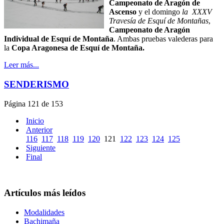
Campeonato de Aragón de
Ascenso
y el domingo
la XXXV
Travesía de Esquí de Montañas
,
Campeonato de Aragón
Individual de Esquí de Montaña
. Ambas pruebas valederas para
la
Copa Aragonesa de Esquí de Montaña.
Leer más...
SENDERISMO
Página 121 de 153
Inicio
Anterior
116
117
118
119
120
121
122
123
124
125
Siguiente
Final
Artículos más leídos
Modalidades
Bachimaña