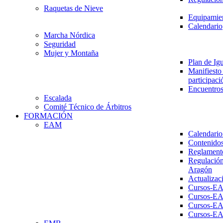
Raquetas de Nieve
Equipamien
Calendario
Marcha Nórdica
Seguridad
Mujer y Montaña
Plan de Ig
Manifiesto 
participaci
Encuentros
Escalada
Comité Técnico de Árbitros
FORMACIÓN
EAM
Calendario
Contenidos
Reglament
Regulación
Aragón
Actualizac
Cursos-E
Cursos-E
Cursos-E
Cursos-E