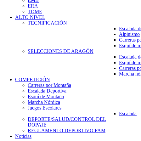
EMB
ERA
TDME
ALTO NIVEL
TECNIFICACIÓN
Escalada d
Alpinismo
Carreras p
Esquí de 
SELECCIONES DE ARAGÓN
Escalada d
Esquí de 
Carreras p
Marcha nó
COMPETICIÓN
Carreras por Montaña
Escalada Deportiva
Esquí de Montaña
Marcha Nórdica
Juegos Escolares
Escalada
DEPORTE/SALUD/CONTROL DEL
DOPAJE
REGLAMENTO DEPORTIVO FAM
Noticias