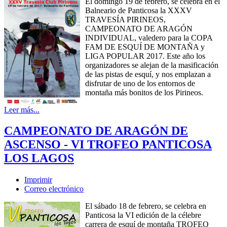
El domingo 19 de febrero, se celebra en el
Balneario de Panticosa la XXXV
TRAVESÍA PIRINEOS,
CAMPEONATO DE ARAGÓN
INDIVIDUAL, valedero para la COPA
FAM DE ESQUÍ DE MONTAÑA y
LIGA POPULAR 2017. Este año los
organizadores se alejan de la masificación
de las pistas de esquí, y nos emplazan a
disfrutar de uno de los entornos de
montaña más bonitos de los Pirineos.
Leer más...
CAMPEONATO DE ARAGÓN DE
ASCENSO - VI TROFEO PANTICOSA
LOS LAGOS
Imprimir
Correo electrónico
El sábado 18 de febrero, se celebra en
Panticosa la VI edición de la célebre
carrera de esquí de montaña TROFEO