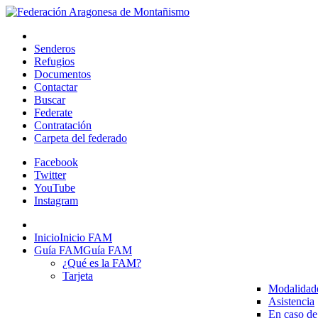
Senderos
Refugios
Documentos
Contactar
Buscar
Federate
Contratación
Carpeta del federado
Facebook
Twitter
YouTube
Instagram
Inicio
Inicio FAM
Guía FAM
Guía FAM
¿Qué es la FAM?
Tarjeta
Modalidad
Asistencia
En caso de