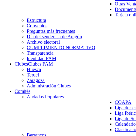
Otras Vent
Documenta
Tarjeta onl
Estructura
Convenios
Preguntas más frecuentes
Día del senderista de Aragón
Archivo electoral
CUMPLIMIENTO NORMATIVO
Transparencia
Identidad FAM
Clubes
Clubes FAM
Huesca
Teruel
Zaragoza
Administración Clubes
Comités
Andadas Populares
COAPA
Liga de se
Liga Ibéri
Liga de S
Calendario
Clasificaci
Barrancos