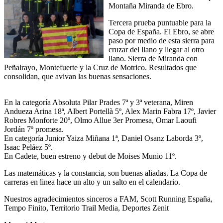
Montaña Miranda de Ebro.
Tercera prueba puntuable para la
Copa de España. El Ebro, se abre
paso por medio de esta sierra para
cruzar del llano y llegar al otro
llano. Sierra de Miranda con
Peñalrayo, Montefuerte y la Cruz de Motrico. Resultados que
consolidan, que avivan las buenas sensaciones.
En la categoría Absoluta Pilar Prades 7ª y 3ª veterana, Miren
Andueza Arina 18ª, Albert Portellà 5º, Alex Marin Fabra 17º, Javier
Robres Monforte 20º, Olmo Allue 3er Promesa, Omar Laoufi
Jordán 7º promesa.
En categoría Junior Yaiza Miñana 1ª, Daniel Osanz Laborda 3º,
Isaac Peláez 5º.
En Cadete, buen estreno y debut de Moises Munio 11º.
Las matemáticas y la constancia, son buenas aliadas. La Copa de
carreras en linea hace un alto y un salto en el calendario.
Nuestros agradecimientos sinceros a FAM, Scott Running España,
Tempo Finito, Territorio Trail Media, Deportes Zenit