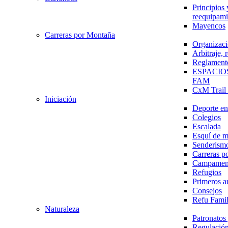
Principios 
reequipami
Mayencos
Carreras por Montaña
Organizaci
Arbitraje,
Reglament
ESPACIO
FAM
CxM Trai
Iniciación
Deporte en 
Colegios
Escalada
Esquí de 
Senderism
Carreras p
Campamen
Refugios
Primeros a
Consejos
Refu Fami
Naturaleza
Patronato
Regulación