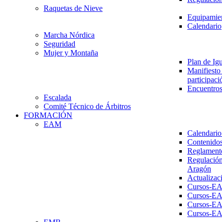
Raquetas de Nieve
Equipamien
Calendario
Marcha Nórdica
Seguridad
Mujer y Montaña
Plan de Ig
Manifiesto 
participaci
Encuentros
Escalada
Comité Técnico de Árbitros
FORMACIÓN
EAM
Calendario
Contenidos
Reglament
Regulación
Aragón
Actualizac
Cursos-E
Cursos-E
Cursos-E
Cursos-E