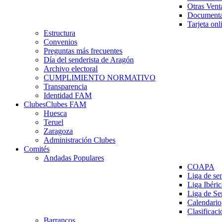
Otras Vent
Documenta
Tarjeta onl
Estructura
Convenios
Preguntas más frecuentes
Día del senderista de Aragón
Archivo electoral
CUMPLIMIENTO NORMATIVO
Transparencia
Identidad FAM
Clubes
Clubes FAM
Huesca
Teruel
Zaragoza
Administración Clubes
Comités
Andadas Populares
COAPA
Liga de se
Liga Ibéri
Liga de S
Calendario
Clasificaci
Barrancos