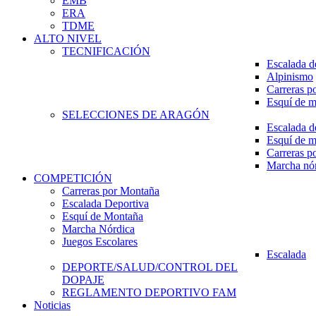
EMB
ERA
TDME
ALTO NIVEL
TECNIFICACIÓN
Escalada d
Alpinismo
Carreras p
Esquí de 
SELECCIONES DE ARAGÓN
Escalada d
Esquí de 
Carreras p
Marcha nó
COMPETICIÓN
Carreras por Montaña
Escalada Deportiva
Esquí de Montaña
Marcha Nórdica
Juegos Escolares
Escalada
DEPORTE/SALUD/CONTROL DEL
DOPAJE
REGLAMENTO DEPORTIVO FAM
Noticias