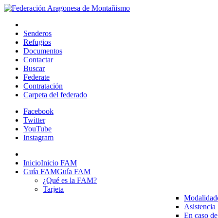
Senderos
Refugios
Documentos
Contactar
Buscar
Federate
Contratación
Carpeta del federado
Facebook
Twitter
YouTube
Instagram
Inicio
Inicio FAM
Guía FAM
Guía FAM
¿Qué es la FAM?
Tarjeta
Modalidad
Asistencia
En caso de