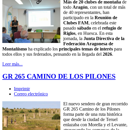
Más de
20 clubes de montaña
de
todo
Aragón
, con un total de más
de 40 representantes, han
participado en la
Reunión de
Clubes FAM
, celebrada este
pasado
sábado
en el
refugio de
Riglos
, en Huesca. En esta
jornada, la
Junta Directiva de la
Federación Aragonesa de
Montañismo
ha explicado los
principales temas de interés
para
todos ellos y sus federados, pensando en la llegada del
2026
.
Leer más...
GR 265 CAMINO DE LOS PILONES
Imprimir
Correo electrónico
El nuevo sendero de gran recorrido
GR 265 Camino de los Pilones
forma parte de una ruta histórica
que desde la ciudad de Teruel
enlazaba con Morella y el Levante,
atravesando las comarcas de la