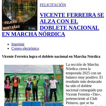
FELICITACIÓN
VICENTE FERREIRA SE
ALZA CON EL
DOBLETE NACIONAL
EN MARCHA NÓRDICA
Imprimir
Correo electrónico
Vicente Ferreira logra el doblete nacional en Marcha Nórdica
La sección de Marcha
Nórdica cierra la
temporada 2025 con un
balance muy positivo. El
resultado más destacado
ha sido el doblete
nacional conseguido por
Vicente Ferreira «Tito»,
perteneciente al Club
Pirineos, que se ha