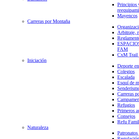
Principios 
reequipami
Mayencos
Carreras por Montaña
Organizaci
Arbitraje,
Reglament
ESPACIO
FAM
CxM Trai
Iniciación
Deporte en 
Colegios
Escalada
Esquí de 
Senderism
Carreras p
Campamen
Refugios
Primeros a
Consejos
Refu Fami
Naturaleza
Patronato
Regulación