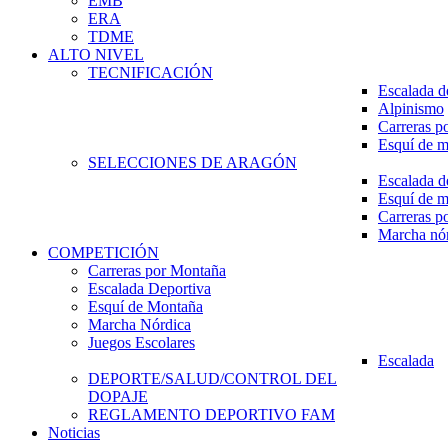
EMB
ERA
TDME
ALTO NIVEL
TECNIFICACIÓN
Escalada d
Alpinismo
Carreras p
Esquí de 
SELECCIONES DE ARAGÓN
Escalada d
Esquí de 
Carreras p
Marcha nó
COMPETICIÓN
Carreras por Montaña
Escalada Deportiva
Esquí de Montaña
Marcha Nórdica
Juegos Escolares
Escalada
DEPORTE/SALUD/CONTROL DEL
DOPAJE
REGLAMENTO DEPORTIVO FAM
Noticias