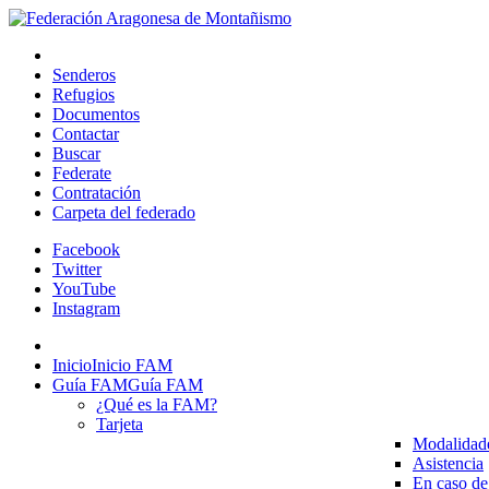
Senderos
Refugios
Documentos
Contactar
Buscar
Federate
Contratación
Carpeta del federado
Facebook
Twitter
YouTube
Instagram
Inicio
Inicio FAM
Guía FAM
Guía FAM
¿Qué es la FAM?
Tarjeta
Modalidad
Asistencia
En caso de