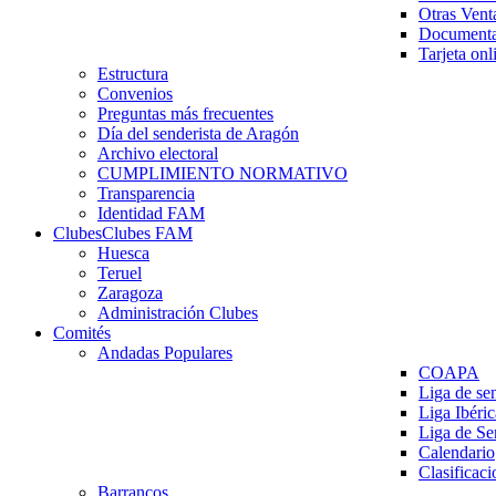
Otras Vent
Documenta
Tarjeta onl
Estructura
Convenios
Preguntas más frecuentes
Día del senderista de Aragón
Archivo electoral
CUMPLIMIENTO NORMATIVO
Transparencia
Identidad FAM
Clubes
Clubes FAM
Huesca
Teruel
Zaragoza
Administración Clubes
Comités
Andadas Populares
COAPA
Liga de se
Liga Ibéri
Liga de S
Calendario
Clasificaci
Barrancos