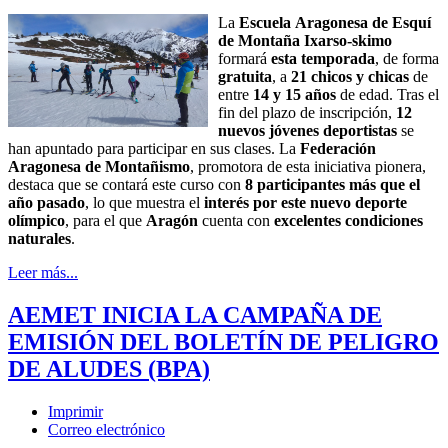
La
Escuela
Aragonesa de Esquí
de Montaña Ixarso-skimo
formará
esta temporada
, de forma
gratuita
, a
21
chicos y chicas
de
entre
14 y 15 años
de edad. Tras el
fin del plazo de inscripción,
12
nuevos jóvenes deportistas
se
han apuntado para participar en sus clases. La
Federación
Aragonesa de Montañismo
, promotora de esta iniciativa pionera,
destaca que se contará este curso con
8 participantes más que el
año pasado
, lo que muestra el
interés por este nuevo deporte
olímpico
, para el que
Aragón
cuenta con
excelentes condiciones
naturales
.
Leer más...
AEMET INICIA LA CAMPAÑA DE
EMISIÓN DEL BOLETÍN DE PELIGRO
DE ALUDES (BPA)
Imprimir
Correo electrónico