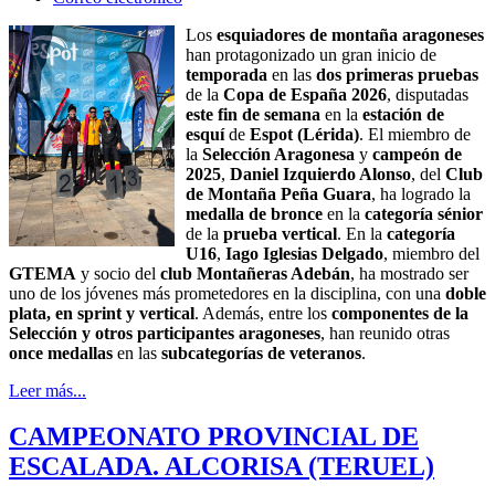
Los
esquiadores de montaña aragoneses
han protagonizado un gran inicio de
temporada
en las
dos primeras pruebas
de la
Copa de España 2026
, disputadas
este fin de semana
en la
estación de
esquí
de
Espot (Lérida)
. El miembro de
la
Selección Aragonesa
y
campeón de
2025
,
Daniel Izquierdo Alonso
, del
Club
de Montaña Peña Guara
, ha logrado la
medalla de bronce
en la
categoría sénior
de la
prueba vertical
. En la
categoría
U16
,
Iago Iglesias Delgado
, miembro del
GTEMA
y socio del
club Montañeras Adebán
, ha mostrado ser
uno de los jóvenes más prometedores en la disciplina, con una
doble
plata, en sprint y vertical
. Además, entre los
componentes de la
Selección y otros participantes aragoneses
, han reunido otras
once medallas
en las
subcategorías de veteranos
.
Leer más...
CAMPEONATO PROVINCIAL DE
ESCALADA. ALCORISA (TERUEL)