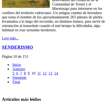
Comunidad de Teruel y el
Maestrazgo para internarse en los
confines del territorio valenciano. Un antiguo camino de herradura
que toma el nombre de los aproximadamente 265 pilones de piedra
levantados a lo largo del recorrido, en distintos tramos, para servir de
orientación al transeúnte cuando el mal tiempo la dificultaba, algo
habitual en esas serranías turolenses.
Leer más...
SENDERISMO
Página 10 de 153
Inicio
Anterior
5
6
7
8
9
10
11
12
13
14
Siguiente
Final
Artículos más leídos