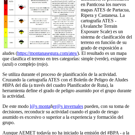
en Panticosa los nuevos
mapas ATES de Partacua,
Ripera y Castanesa. La
cartografía ATES -
(Avalanche Terrain
Exposure Scale) es un
sistema de clasificación del
terreno en función de su
grado de exposición a
aludes (
https://montanasegura.com/ates/
). El resultado es un mapa
que clasifica el terreno en tres categorías: simple (verde), exigente
(azul) o complejo (rojo).
Se utiliza durante el proceso de planificación de la actividad.
Cruzando la cartografía ATES con el Boletín de Peligro de Aludes
#BPA del día (a través del cuadro Planificador de Ruta), la
herramienta define el grado de peligro asumido por el grupo durante
la actividad.
De este modo
l@s monta
ñ
er@s invernales
pueden, con su toma de
decisiones, reconducir su actividad cuando el grado de riesgo
asumido es excesivo o superior a la experiencia y formación del
grupo.
Aunque AEMET todavía no ha iniciado la emisión del #BPA - a la