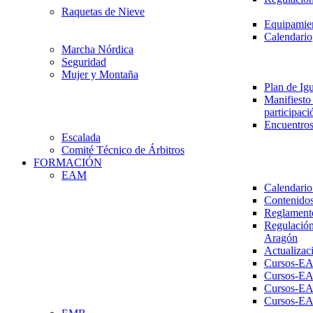
Raquetas de Nieve
Equipamien
Calendario
Marcha Nórdica
Seguridad
Mujer y Montaña
Plan de Ig
Manifiesto 
participaci
Encuentros
Escalada
Comité Técnico de Árbitros
FORMACIÓN
EAM
Calendario
Contenidos
Reglament
Regulación
Aragón
Actualizac
Cursos-E
Cursos-E
Cursos-E
Cursos-E