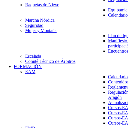
Raquetas de Nieve
Equipamien
Calendario
Marcha Nórdica
Seguridad
Mujer y Montaña
Plan de Ig
Manifiesto 
participaci
Encuentros
Escalada
Comité Técnico de Árbitros
FORMACIÓN
EAM
Calendario
Contenidos
Reglament
Regulación
Aragón
Actualizac
Cursos-E
Cursos-E
Cursos-E
Cursos-E