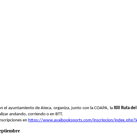
n el ayuntamiento de Ateca, organiza, junto con la COAPA, la
XIII Ruta de
alizar andando, corriendo o en BTT.
Inscripciones en
https://www.avaibooksports.com/inscripcion/index.php?
septiembre