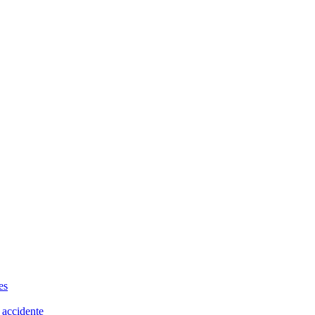
es
 accidente