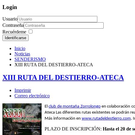
Login
Usuario
Contraseña
Recuérdeme
Identificarse
Inicio
Noticias
SENDERISMO
XIII RUTA DEL DESTIERRO-ATECA
XIII RUTA DEL DESTIERRO-ATECA
Imprimir
Correo electrónico
El
club de montaña Zorrolongo
en colaboración co
Ateca
Las diferentes rutas existentes se podrán re
Más información en
www.rutadeldestierro.com
. 
PLAZO DE INSCRIPCIÓN:
Hasta el 20 de 