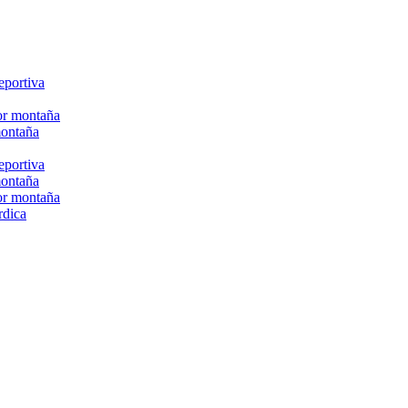
eportiva
or montaña
montaña
eportiva
montaña
or montaña
rdica