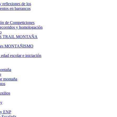
y reflexiones de los
entos en barrancos
ón de Competiciones
 recorridos y homologación
o
S TRAIL MONTAÑA
l es MONTAÑISMO
edad escolar e iniciación
montaña
o
or montaña
tos
uxilios
ly
s y ENP
 Escalada