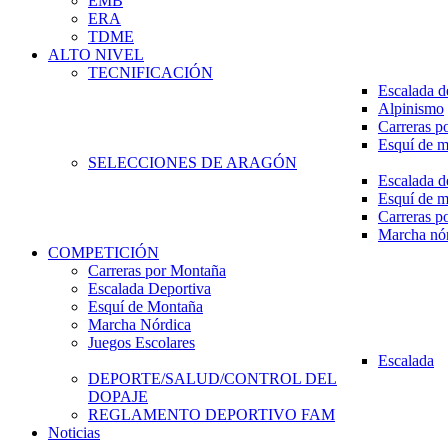
EMB
ERA
TDME
ALTO NIVEL
TECNIFICACIÓN
Escalada d
Alpinismo
Carreras p
Esquí de 
SELECCIONES DE ARAGÓN
Escalada d
Esquí de 
Carreras p
Marcha nó
COMPETICIÓN
Carreras por Montaña
Escalada Deportiva
Esquí de Montaña
Marcha Nórdica
Juegos Escolares
Escalada
DEPORTE/SALUD/CONTROL DEL
DOPAJE
REGLAMENTO DEPORTIVO FAM
Noticias