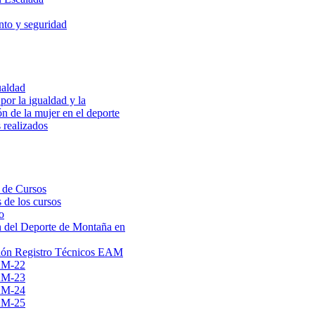
to y seguridad
ualdad
por la igualdad y la
ón de la mujer en el deporte
 realizados
 de Cursos
 de los cursos
o
 del Deporte de Montaña en
ión Registro Técnicos EAM
AM-22
AM-23
AM-24
AM-25