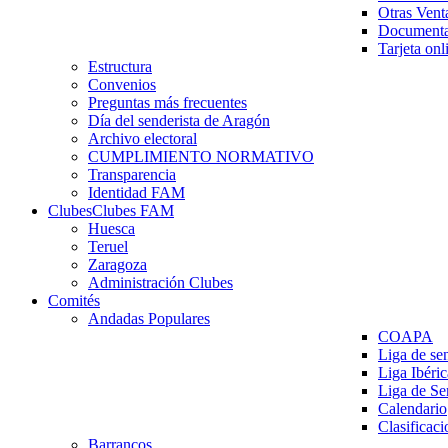
Otras Vent
Documenta
Tarjeta onl
Estructura
Convenios
Preguntas más frecuentes
Día del senderista de Aragón
Archivo electoral
CUMPLIMIENTO NORMATIVO
Transparencia
Identidad FAM
Clubes
Clubes FAM
Huesca
Teruel
Zaragoza
Administración Clubes
Comités
Andadas Populares
COAPA
Liga de se
Liga Ibéri
Liga de S
Calendario
Clasificaci
Barrancos