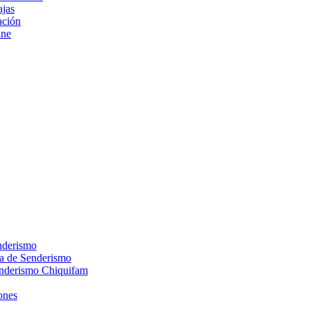
ajas
ción
ine
nderismo
ca de Senderismo
enderismo Chiquifam
ones