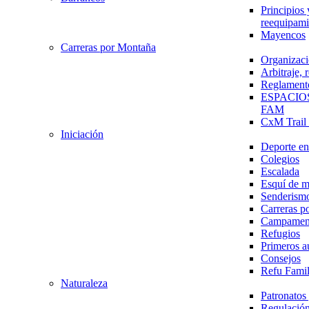
Principios 
reequipami
Mayencos
Carreras por Montaña
Organizaci
Arbitraje,
Reglament
ESPACIO
FAM
CxM Trai
Iniciación
Deporte en 
Colegios
Escalada
Esquí de 
Senderism
Carreras p
Campamen
Refugios
Primeros a
Consejos
Refu Fami
Naturaleza
Patronato
Regulación