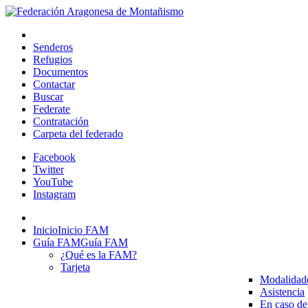
Senderos
Refugios
Documentos
Contactar
Buscar
Federate
Contratación
Carpeta del federado
Facebook
Twitter
YouTube
Instagram
Inicio
Inicio FAM
Guía FAM
Guía FAM
¿Qué es la FAM?
Tarjeta
Modalidad
Asistencia
En caso de