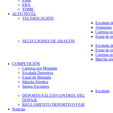
EMB
ERA
TDME
ALTO NIVEL
TECNIFICACIÓN
Escalada d
Alpinismo
Carreras p
Esquí de 
SELECCIONES DE ARAGÓN
Escalada d
Esquí de 
Carreras p
Marcha nó
COMPETICIÓN
Carreras por Montaña
Escalada Deportiva
Esquí de Montaña
Marcha Nórdica
Juegos Escolares
Escalada
DEPORTE/SALUD/CONTROL DEL
DOPAJE
REGLAMENTO DEPORTIVO FAM
Noticias