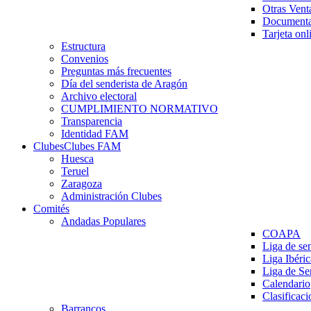
Otras Vent
Documenta
Tarjeta onl
Estructura
Convenios
Preguntas más frecuentes
Día del senderista de Aragón
Archivo electoral
CUMPLIMIENTO NORMATIVO
Transparencia
Identidad FAM
Clubes
Clubes FAM
Huesca
Teruel
Zaragoza
Administración Clubes
Comités
Andadas Populares
COAPA
Liga de se
Liga Ibéri
Liga de S
Calendario
Clasificaci
Barrancos