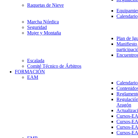
Raquetas de Nieve
Equipamien
Calendario
Marcha Nórdica
Seguridad
Mujer y Montaña
Plan de Ig
Manifiesto 
participaci
Encuentros
Escalada
Comité Técnico de Árbitros
FORMACIÓN
EAM
Calendario
Contenidos
Reglament
Regulación
Aragón
Actualizac
Cursos-E
Cursos-E
Cursos-E
Cursos-E