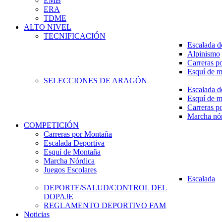
EMB
ERA
TDME
ALTO NIVEL
TECNIFICACIÓN
Escalada d
Alpinismo
Carreras p
Esquí de 
SELECCIONES DE ARAGÓN
Escalada d
Esquí de 
Carreras p
Marcha nó
COMPETICIÓN
Carreras por Montaña
Escalada Deportiva
Esquí de Montaña
Marcha Nórdica
Juegos Escolares
Escalada
DEPORTE/SALUD/CONTROL DEL
DOPAJE
REGLAMENTO DEPORTIVO FAM
Noticias