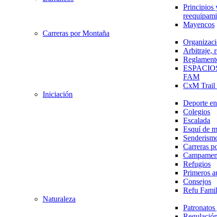
Principios 
reequipami
Mayencos
Carreras por Montaña
Organizaci
Arbitraje,
Reglament
ESPACIO
FAM
CxM Trai
Iniciación
Deporte en 
Colegios
Escalada
Esquí de 
Senderism
Carreras p
Campamen
Refugios
Primeros a
Consejos
Refu Fami
Naturaleza
Patronato
Regulación