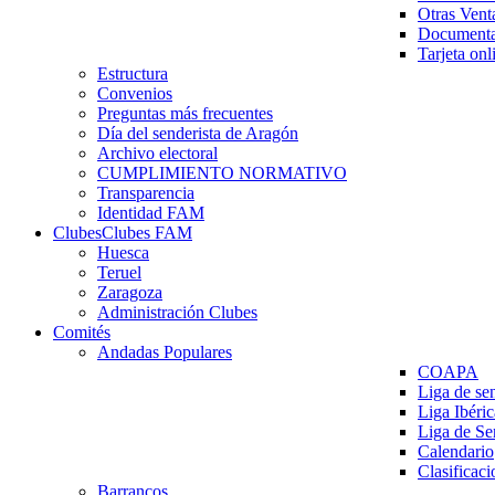
Otras Vent
Documenta
Tarjeta onl
Estructura
Convenios
Preguntas más frecuentes
Día del senderista de Aragón
Archivo electoral
CUMPLIMIENTO NORMATIVO
Transparencia
Identidad FAM
Clubes
Clubes FAM
Huesca
Teruel
Zaragoza
Administración Clubes
Comités
Andadas Populares
COAPA
Liga de se
Liga Ibéri
Liga de S
Calendario
Clasificaci
Barrancos