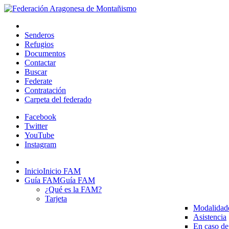
Senderos
Refugios
Documentos
Contactar
Buscar
Federate
Contratación
Carpeta del federado
Facebook
Twitter
YouTube
Instagram
Inicio
Inicio FAM
Guía FAM
Guía FAM
¿Qué es la FAM?
Tarjeta
Modalidad
Asistencia
En caso de