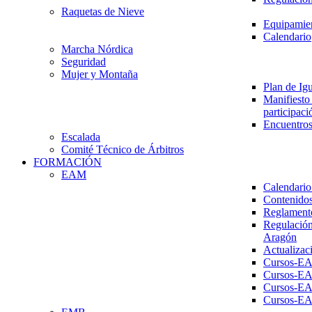
Raquetas de Nieve
Equipamien
Calendario
Marcha Nórdica
Seguridad
Mujer y Montaña
Plan de Ig
Manifiesto 
participaci
Encuentros
Escalada
Comité Técnico de Árbitros
FORMACIÓN
EAM
Calendario
Contenidos
Reglament
Regulación
Aragón
Actualizac
Cursos-E
Cursos-E
Cursos-E
Cursos-E