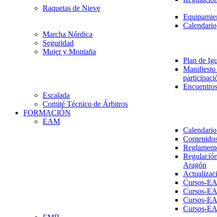
Raquetas de Nieve
Equipamien
Calendario
Marcha Nórdica
Seguridad
Mujer y Montaña
Plan de Ig
Manifiesto 
participaci
Encuentros
Escalada
Comité Técnico de Árbitros
FORMACIÓN
EAM
Calendario
Contenidos
Reglament
Regulación
Aragón
Actualizac
Cursos-E
Cursos-E
Cursos-E
Cursos-E