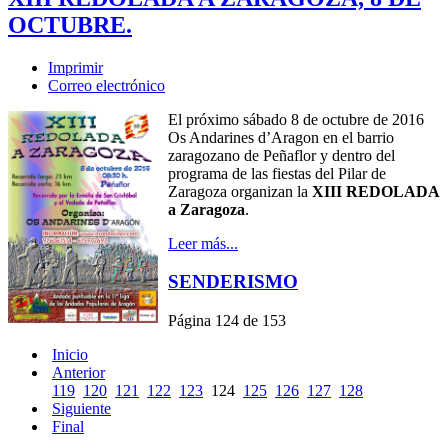
OCTUBRE.
Imprimir
Correo electrónico
El próximo sábado 8 de octubre de 2016
Os Andarines d’Aragon en el barrio
zaragozano de Peñaflor y dentro del
programa de las fiestas del Pilar de
Zaragoza organizan la
XIII REDOLADA
a Zaragoza
.
Leer más...
SENDERISMO
Página 124 de 153
Inicio
Anterior
119
120
121
122
123
124
125
126
127
128
Siguiente
Final