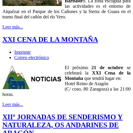
Barbastr
o. La zona escogida para
las actividades es el entorno de
Alquézar en el Parque de los Cañones y la Sierra de Guara en el
tramo final del cañón del río Vero.
Leer más...
XXI CENA DE LA MONTAÑA
Imprimir
Correo electrónico
El próximo
21 de octubre
se
celebrará la
XXI Cena de la
Montaña
que tendrá lugar en:
Hotel Reino de Aragón
(C/ coso, 80 Zaragoza) a las 21:00
horas.
Leer más...
XIIº JORNADAS DE SENDERISMO Y
NATURALEZA, OS ANDARINES DE
ARAGÓN .