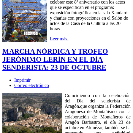
celebrar este 8º aniversario con los actos
que se especifican en el programa:
exposición fotográfica en la sala Xaudaró
y charlas con proyecciones en el Salón de
actos de la Casa de la Cultura a las 20
horas.
Leer más...
MARCHA NÓRDICA Y TROFEO
JERÓNIMO LERÍN EN EL DÍA
SENDERISTA: 23 DE OCTUBRE
Imprimir
Correo electrónico
Coincidiendo con la celebración
del Día del senderista de
Aragón,que organiza la Federación
Aragonesa de Montañismo con la
colaboración de Montañeros de
Aragón Barbastro, el día 23 de
octubre en Alquézar, también se ha
preparado una
actividad