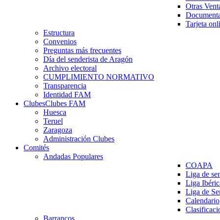
Otras Vent
Documenta
Tarjeta onl
Estructura
Convenios
Preguntas más frecuentes
Día del senderista de Aragón
Archivo electoral
CUMPLIMIENTO NORMATIVO
Transparencia
Identidad FAM
Clubes
Clubes FAM
Huesca
Teruel
Zaragoza
Administración Clubes
Comités
Andadas Populares
COAPA
Liga de se
Liga Ibéri
Liga de S
Calendario
Clasificaci
Barrancos