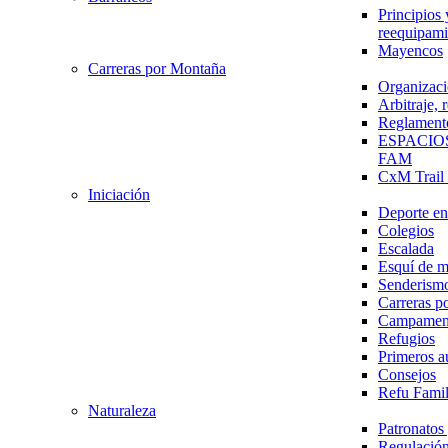
Principios 
reequipami
Mayencos
Carreras por Montaña
Organizaci
Arbitraje,
Reglament
ESPACIO
FAM
CxM Trai
Iniciación
Deporte en 
Colegios
Escalada
Esquí de 
Senderism
Carreras p
Campamen
Refugios
Primeros a
Consejos
Refu Fami
Naturaleza
Patronato
Regulación