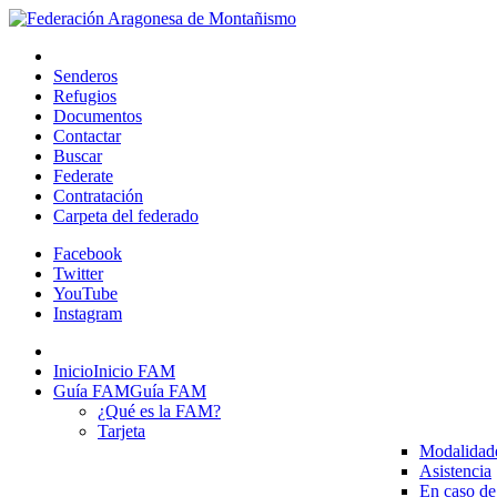
Senderos
Refugios
Documentos
Contactar
Buscar
Federate
Contratación
Carpeta del federado
Facebook
Twitter
YouTube
Instagram
Inicio
Inicio FAM
Guía FAM
Guía FAM
¿Qué es la FAM?
Tarjeta
Modalidad
Asistencia
En caso de