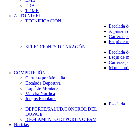
EMB
ERA
TDME
ALTO NIVEL
TECNIFICACIÓN
Escalada d
Alpinismo
Carreras p
Esquí de 
SELECCIONES DE ARAGÓN
Escalada d
Esquí de 
Carreras p
Marcha nó
COMPETICIÓN
Carreras por Montaña
Escalada Deportiva
Esquí de Montaña
Marcha Nórdica
Juegos Escolares
Escalada
DEPORTE/SALUD/CONTROL DEL
DOPAJE
REGLAMENTO DEPORTIVO FAM
Noticias