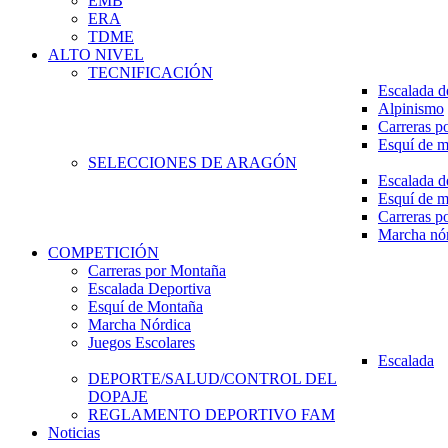
EMB
ERA
TDME
ALTO NIVEL
TECNIFICACIÓN
Escalada d
Alpinismo
Carreras p
Esquí de 
SELECCIONES DE ARAGÓN
Escalada d
Esquí de 
Carreras p
Marcha nó
COMPETICIÓN
Carreras por Montaña
Escalada Deportiva
Esquí de Montaña
Marcha Nórdica
Juegos Escolares
Escalada
DEPORTE/SALUD/CONTROL DEL
DOPAJE
REGLAMENTO DEPORTIVO FAM
Noticias