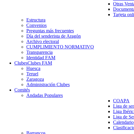
Otras Vent
Documenta
Tarjeta onl
Estructura
Convenios
Preguntas más frecuentes
Día del senderista de Aragón
Archivo electoral
CUMPLIMIENTO NORMATIVO
Transparencia
Identidad FAM
Clubes
Clubes FAM
Huesca
Teruel
Zaragoza
Administración Clubes
Comités
Andadas Populares
COAPA
Liga de se
Liga Ibéri
Liga de S
Calendario
Clasificaci
Barrancos