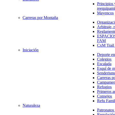
Principios 
reequipami
Mayencos
Carreras por Montaña
Organizaci
Arbitraje,
Reglament
ESPACIO
FAM
CxM Trai
Iniciación
Deporte en 
Colegios
Escalada
Esquí de 
Senderism
Carreras p
Campamen
Refugios
Primeros a
Consejos
Refu Fami
Naturaleza
Patronato
Regulación