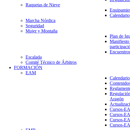
Raquetas de Nieve
Equipamien
Calendario
Marcha Nórdica
Seguridad
Mujer y Montaña
Plan de Ig
Manifiesto 
participaci
Encuentros
Escalada
Comité Técnico de Árbitros
FORMACIÓN
EAM
Calendario
Contenidos
Reglament
Regulación
Aragón
Actualizac
Cursos-E
Cursos-E
Cursos-E
Cursos-E