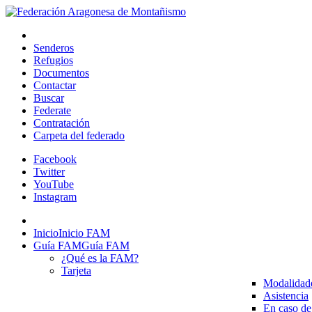
Senderos
Refugios
Documentos
Contactar
Buscar
Federate
Contratación
Carpeta del federado
Facebook
Twitter
YouTube
Instagram
Inicio
Inicio FAM
Guía FAM
Guía FAM
¿Qué es la FAM?
Tarjeta
Modalidad
Asistencia
En caso de