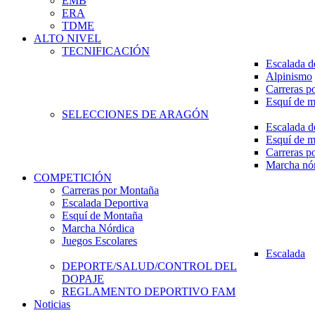
EMB
ERA
TDME
ALTO NIVEL
TECNIFICACIÓN
Escalada d
Alpinismo
Carreras p
Esquí de 
SELECCIONES DE ARAGÓN
Escalada d
Esquí de 
Carreras p
Marcha nó
COMPETICIÓN
Carreras por Montaña
Escalada Deportiva
Esquí de Montaña
Marcha Nórdica
Juegos Escolares
Escalada
DEPORTE/SALUD/CONTROL DEL
DOPAJE
REGLAMENTO DEPORTIVO FAM
Noticias