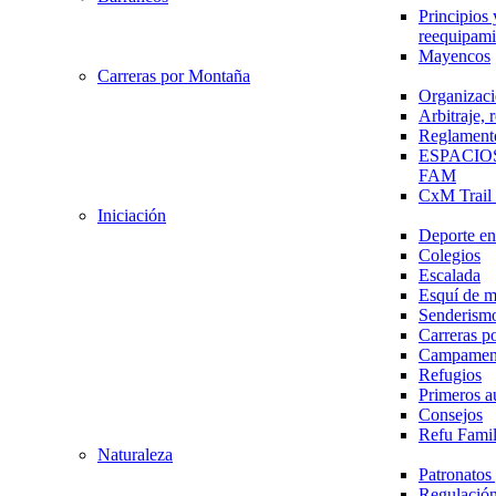
Principios 
reequipami
Mayencos
Carreras por Montaña
Organizaci
Arbitraje,
Reglament
ESPACIO
FAM
CxM Trai
Iniciación
Deporte en 
Colegios
Escalada
Esquí de 
Senderism
Carreras p
Campamen
Refugios
Primeros a
Consejos
Refu Fami
Naturaleza
Patronato
Regulación