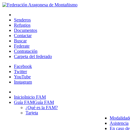
Senderos
Refugios
Documentos
Contactar
Buscar
Federate
Contratación
Carpeta del federado
Facebook
Twitter
YouTube
Instagram
Inicio
Inicio FAM
Guía FAM
Guía FAM
¿Qué es la FAM?
Tarjeta
Modalidad
Asistencia
En caso de