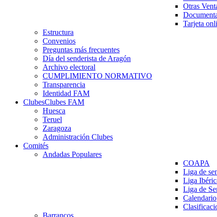
Otras Vent
Documenta
Tarjeta onl
Estructura
Convenios
Preguntas más frecuentes
Día del senderista de Aragón
Archivo electoral
CUMPLIMIENTO NORMATIVO
Transparencia
Identidad FAM
Clubes
Clubes FAM
Huesca
Teruel
Zaragoza
Administración Clubes
Comités
Andadas Populares
COAPA
Liga de se
Liga Ibéri
Liga de S
Calendario
Clasificaci
Barrancos