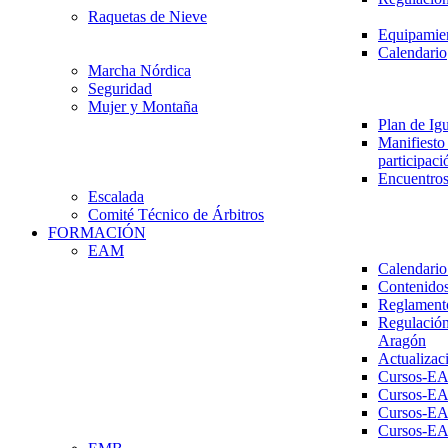
Raquetas de Nieve
Equipamien
Calendario
Marcha Nórdica
Seguridad
Mujer y Montaña
Plan de Ig
Manifiesto 
participaci
Encuentros
Escalada
Comité Técnico de Árbitros
FORMACIÓN
EAM
Calendario
Contenidos
Reglament
Regulación
Aragón
Actualizac
Cursos-E
Cursos-E
Cursos-E
Cursos-E