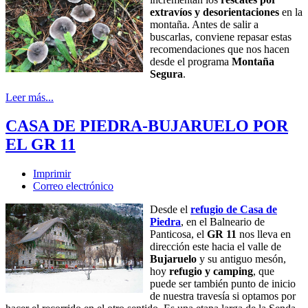
extravíos y desorientaciones
en la
montaña. Antes de salir a
buscarlas, conviene repasar estas
recomendaciones que nos hacen
desde el programa
Montaña
Segura
.
Leer más...
CASA DE PIEDRA-BUJARUELO POR
EL GR 11
Imprimir
Correo electrónico
Desde el
refugio de
Casa de
Piedra
, en el Balneario de
Panticosa, el
GR 11
nos lleva en
dirección este hacia el valle de
Bujaruelo
y su antiguo mesón,
hoy
refugio y camping
, que
puede ser también punto de inicio
de nuestra travesía si optamos por