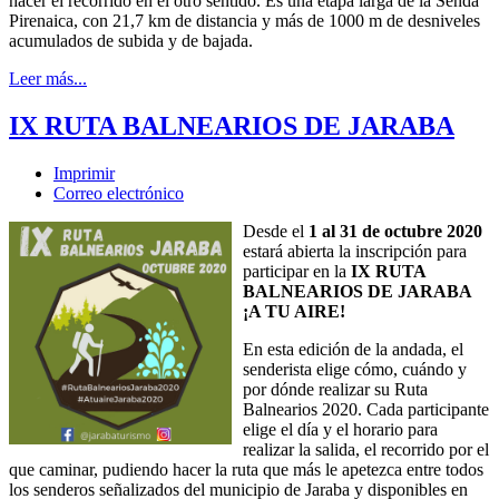
hacer el recorrido en el otro sentido. Es una etapa larga de la Senda
Pirenaica, con 21,7 km de distancia y más de 1000 m de desniveles
acumulados de subida y de bajada.
Leer más...
IX RUTA BALNEARIOS DE JARABA
Imprimir
Correo electrónico
Desde el
1 al 31 de octubre 2020
estará abierta la inscripción para
participar en la
IX RUTA
BALNEARIOS DE JARABA
¡A TU AIRE!
En esta edición de la andada, el
senderista elige cómo, cuándo y
por dónde realizar su Ruta
Balnearios 2020. Cada participante
elige el día y el horario para
realizar la salida, el recorrido por el
que caminar, pudiendo hacer la ruta que más le apetezca entre todos
los senderos señalizados del municipio de Jaraba y disponibles en