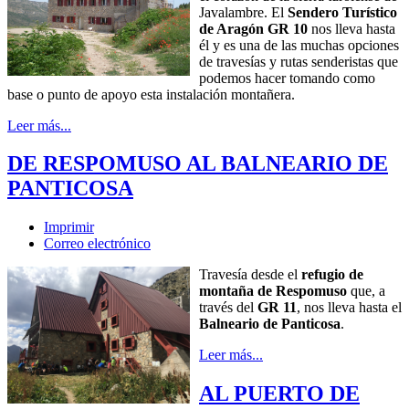
Javalambre. El
Sendero Turístico
de Aragón GR 10
nos lleva hasta
él y es una de las muchas opciones
de travesías y rutas senderistas que
podemos hacer tomando como
base o punto de apoyo esta instalación montañera.
Leer más...
DE RESPOMUSO AL BALNEARIO DE
PANTICOSA
Imprimir
Correo electrónico
Travesía desde el
refugio de
montaña de Respomuso
que, a
través del
GR 11
, nos lleva hasta el
Balneario de Panticosa
.
Leer más...
AL PUERTO DE