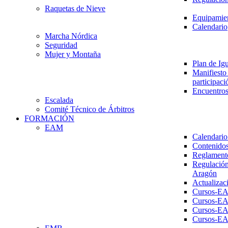
Raquetas de Nieve
Equipamien
Calendario
Marcha Nórdica
Seguridad
Mujer y Montaña
Plan de Ig
Manifiesto 
participaci
Encuentros
Escalada
Comité Técnico de Árbitros
FORMACIÓN
EAM
Calendario
Contenidos
Reglament
Regulación
Aragón
Actualizac
Cursos-E
Cursos-E
Cursos-E
Cursos-E