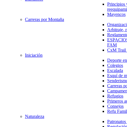
Principios 
reequipami
Mayencos
Carreras por Montaña
Organizaci
Arbitraje,
Reglament
ESPACIO
FAM
CxM Trai
Iniciación
Deporte en 
Colegios
Escalada
Esquí de 
Senderism
Carreras p
Campamen
Refugios
Primeros a
Consejos
Refu Fami
Naturaleza
Patronato
Regulación