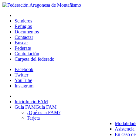
Senderos
Refugios
Documentos
Contactar
Buscar
Federate
Contratación
Carpeta del federado
Facebook
Twitter
YouTube
Instagram
Inicio
Inicio FAM
Guía FAM
Guía FAM
¿Qué es la FAM?
Tarjeta
Modalidad
Asistencia
En caso de