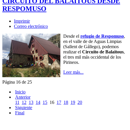
CIRCUITO DEL BALAITOUS DESDE
RESPOMUSO
Imprimir
Correo electrónico
Desde el
refugio de Respomuso
,
en el valle de de Aguas Limpias
(Sallent de Gállego), podemos
realizar el
Circuito de Balaitous
,
el tres mil más occidental de los
Pirineos.
Leer más...
Página 16 de 25
Inicio
Anterior
11
12
13
14
15
16
17
18
19
20
Siguiente
Final