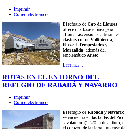
Imprimir
Correo electrónico
El refugio de
Cap de Llauset
ofrece una base idónea para
afrontar ascensiones a tresmiles
clásicos como
Vallibierna
,
Russell
,
Tempestades
y
Margalida
, además del
emblemático
Aneto
.
Leer más...
RUTAS EN EL ENTORNO DEL
REFUGIO DE RABADÁ Y NAVARRO
Imprimir
Correo electrónico
El refugio de
Rabadá y Navarro
se encuentra en las faldas del Pico
Javalambre (1.520 m de altitud), en
el corazón de la sierra turolense de