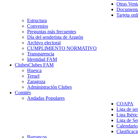
Otras Vent
Documenta
Tarjeta onl
Estructura
Convenios
Preguntas más frecuentes
Día del senderista de Aragón
Archivo electoral
CUMPLIMIENTO NORMATIVO
Transparencia
Identidad FAM
Clubes
Clubes FAM
Huesca
Teruel
Zaragoza
Administración Clubes
Comités
Andadas Populares
COAPA
Liga de se
Liga Ibéri
Liga de S
Calendario
Clasificaci
Barrancos