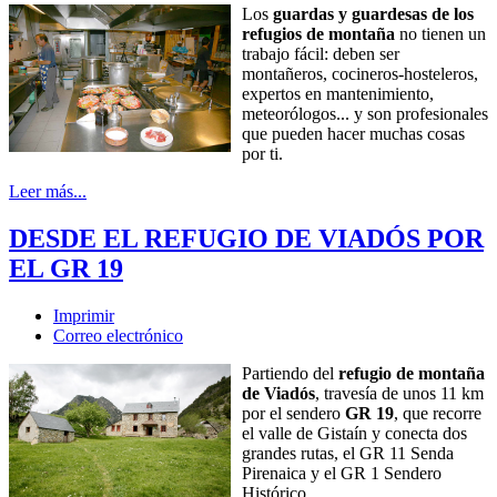
Los
guardas y guardesas de los
refugios de montaña
no tienen un
trabajo fácil: deben ser
montañeros, cocineros-hosteleros,
expertos en mantenimiento,
meteorólogos... y son profesionales
que pueden hacer muchas cosas
por ti.
Leer más...
DESDE EL REFUGIO DE VIADÓS POR
EL GR 19
Imprimir
Correo electrónico
Partiendo del
refugio de montaña
de Viadós
, travesía de unos 11 km
por el sendero
GR 19
, que recorre
el valle de Gistaín y conecta dos
grandes rutas, el GR 11 Senda
Pirenaica y el GR 1 Sendero
Histórico.