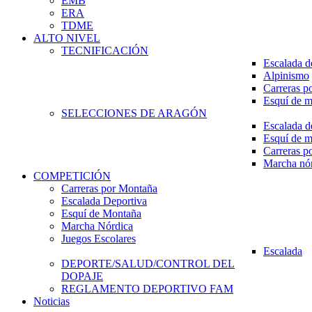
EMB
ERA
TDME
ALTO NIVEL
TECNIFICACIÓN
Escalada d
Alpinismo
Carreras p
Esquí de 
SELECCIONES DE ARAGÓN
Escalada d
Esquí de 
Carreras p
Marcha nó
COMPETICIÓN
Carreras por Montaña
Escalada Deportiva
Esquí de Montaña
Marcha Nórdica
Juegos Escolares
Escalada
DEPORTE/SALUD/CONTROL DEL
DOPAJE
REGLAMENTO DEPORTIVO FAM
Noticias