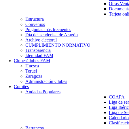
Otras Vent
Documenta
Tarjeta onl
Estructura
Convenios
Preguntas más frecuentes
Día del senderista de Aragón
Archivo electoral
CUMPLIMIENTO NORMATIVO
Transparencia
Identidad FAM
Clubes
Clubes FAM
Huesca
Teruel
Zaragoza
Administración Clubes
Comités
Andadas Populares
COAPA
Liga de se
Liga Ibéri
Liga de S
Calendario
Clasificaci
Barrancos