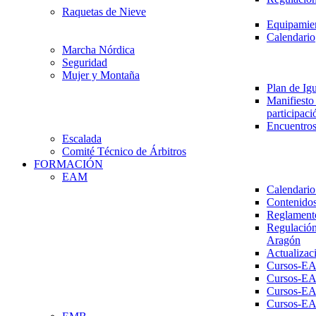
Raquetas de Nieve
Equipamien
Calendario
Marcha Nórdica
Seguridad
Mujer y Montaña
Plan de Ig
Manifiesto 
participaci
Encuentros
Escalada
Comité Técnico de Árbitros
FORMACIÓN
EAM
Calendario
Contenidos
Reglament
Regulación
Aragón
Actualizac
Cursos-E
Cursos-E
Cursos-E
Cursos-E