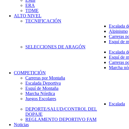
EMB
ERA
TDME
ALTO NIVEL
TECNIFICACIÓN
Escalada d
Alpinismo
Carreras p
Esquí de 
SELECCIONES DE ARAGÓN
Escalada d
Esquí de 
Carreras p
Marcha nó
COMPETICIÓN
Carreras por Montaña
Escalada Deportiva
Esquí de Montaña
Marcha Nórdica
Juegos Escolares
Escalada
DEPORTE/SALUD/CONTROL DEL
DOPAJE
REGLAMENTO DEPORTIVO FAM
Noticias