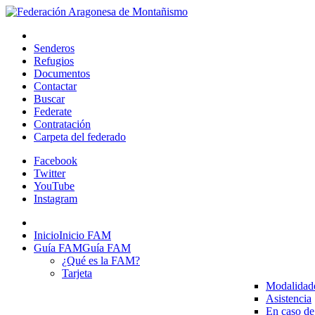
Senderos
Refugios
Documentos
Contactar
Buscar
Federate
Contratación
Carpeta del federado
Facebook
Twitter
YouTube
Instagram
Inicio
Inicio FAM
Guía FAM
Guía FAM
¿Qué es la FAM?
Tarjeta
Modalidad
Asistencia
En caso de