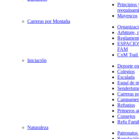
Principios 
reequipami
Mayencos
Carreras por Montaña
Organizaci
Arbitraje,
Reglament
ESPACIO
FAM
CxM Trai
Iniciación
Deporte en 
Colegios
Escalada
Esquí de 
Senderism
Carreras p
Campamen
Refugios
Primeros a
Consejos
Refu Fami
Naturaleza
Patronato
Regulación