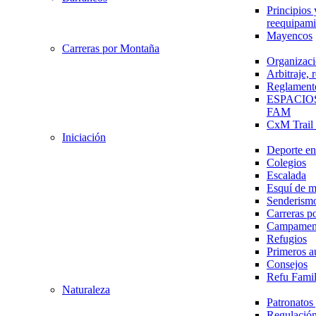
Principios 
reequipami
Mayencos
Carreras por Montaña
Organizaci
Arbitraje,
Reglament
ESPACIO
FAM
CxM Trai
Iniciación
Deporte en 
Colegios
Escalada
Esquí de 
Senderism
Carreras p
Campamen
Refugios
Primeros a
Consejos
Refu Fami
Naturaleza
Patronato
Regulación