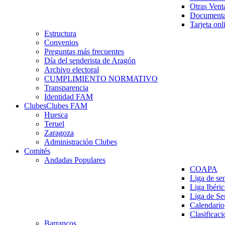
Otras Vent
Documenta
Tarjeta onl
Estructura
Convenios
Preguntas más frecuentes
Día del senderista de Aragón
Archivo electoral
CUMPLIMIENTO NORMATIVO
Transparencia
Identidad FAM
Clubes
Clubes FAM
Huesca
Teruel
Zaragoza
Administración Clubes
Comités
Andadas Populares
COAPA
Liga de se
Liga Ibéri
Liga de S
Calendario
Clasificaci
Barrancos