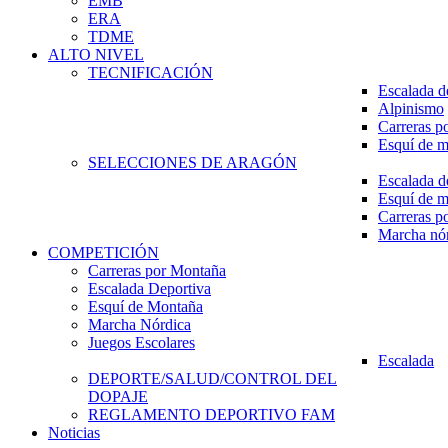
EMB
ERA
TDME
ALTO NIVEL
TECNIFICACIÓN
Escalada d
Alpinismo
Carreras p
Esquí de 
SELECCIONES DE ARAGÓN
Escalada d
Esquí de 
Carreras p
Marcha nó
COMPETICIÓN
Carreras por Montaña
Escalada Deportiva
Esquí de Montaña
Marcha Nórdica
Juegos Escolares
Escalada
DEPORTE/SALUD/CONTROL DEL
DOPAJE
REGLAMENTO DEPORTIVO FAM
Noticias