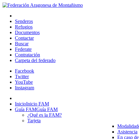
Senderos
Refugios
Documentos
Contactar
Buscar
Federate
Contratación
Carpeta del federado
Facebook
Twitter
YouTube
Instagram
Inicio
Inicio FAM
Guía FAM
Guía FAM
¿Qué es la FAM?
Tarjeta
Modalidad
Asistencia
En caso de