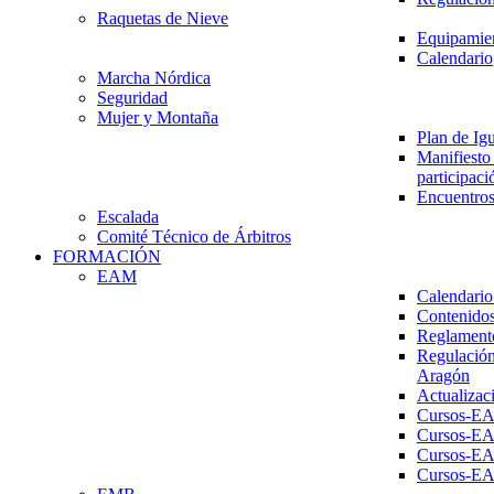
Raquetas de Nieve
Equipamien
Calendario
Marcha Nórdica
Seguridad
Mujer y Montaña
Plan de Ig
Manifiesto 
participaci
Encuentros
Escalada
Comité Técnico de Árbitros
FORMACIÓN
EAM
Calendario
Contenidos
Reglament
Regulación
Aragón
Actualizac
Cursos-E
Cursos-E
Cursos-E
Cursos-E