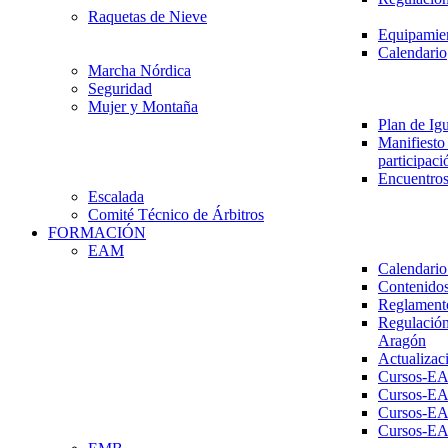
Raquetas de Nieve
Equipamien
Calendario
Marcha Nórdica
Seguridad
Mujer y Montaña
Plan de Ig
Manifiesto 
participaci
Encuentros
Escalada
Comité Técnico de Árbitros
FORMACIÓN
EAM
Calendario
Contenidos
Reglament
Regulación
Aragón
Actualizac
Cursos-E
Cursos-E
Cursos-E
Cursos-E