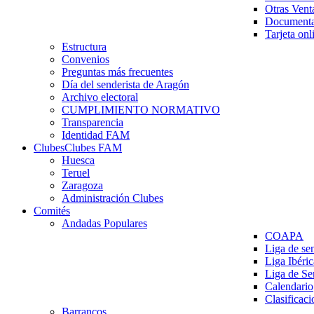
Otras Vent
Documenta
Tarjeta onl
Estructura
Convenios
Preguntas más frecuentes
Día del senderista de Aragón
Archivo electoral
CUMPLIMIENTO NORMATIVO
Transparencia
Identidad FAM
Clubes
Clubes FAM
Huesca
Teruel
Zaragoza
Administración Clubes
Comités
Andadas Populares
COAPA
Liga de se
Liga Ibéri
Liga de S
Calendario
Clasificaci
Barrancos