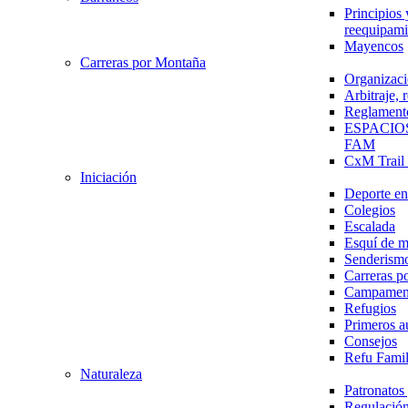
Principios 
reequipami
Mayencos
Carreras por Montaña
Organizaci
Arbitraje,
Reglament
ESPACIO
FAM
CxM Trai
Iniciación
Deporte en 
Colegios
Escalada
Esquí de 
Senderism
Carreras p
Campamen
Refugios
Primeros a
Consejos
Refu Fami
Naturaleza
Patronato
Regulación