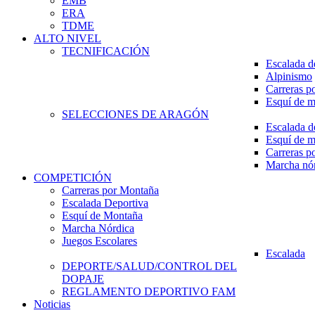
EMB
ERA
TDME
ALTO NIVEL
TECNIFICACIÓN
Escalada d
Alpinismo
Carreras p
Esquí de 
SELECCIONES DE ARAGÓN
Escalada d
Esquí de 
Carreras p
Marcha nó
COMPETICIÓN
Carreras por Montaña
Escalada Deportiva
Esquí de Montaña
Marcha Nórdica
Juegos Escolares
Escalada
DEPORTE/SALUD/CONTROL DEL
DOPAJE
REGLAMENTO DEPORTIVO FAM
Noticias