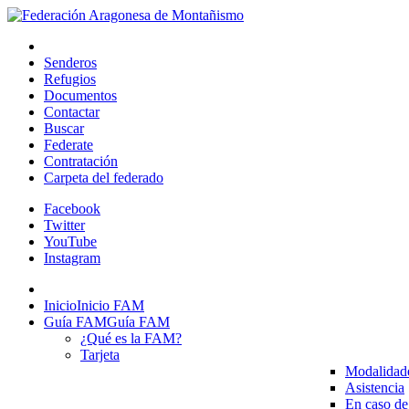
Senderos
Refugios
Documentos
Contactar
Buscar
Federate
Contratación
Carpeta del federado
Facebook
Twitter
YouTube
Instagram
Inicio
Inicio FAM
Guía FAM
Guía FAM
¿Qué es la FAM?
Tarjeta
Modalidad
Asistencia
En caso de