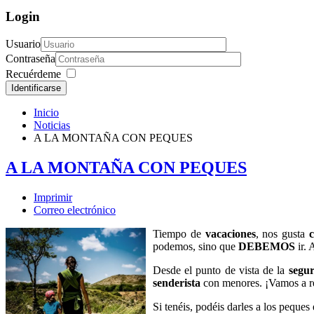
Login
Usuario
Contraseña
Recuérdeme
Identificarse
Inicio
Noticias
A LA MONTAÑA CON PEQUES
A LA MONTAÑA CON PEQUES
Imprimir
Correo electrónico
Tiempo de
vacaciones
, nos gusta
c
podemos, sino que
DEBEMOS
ir. 
Desde el punto de vista de la
segu
senderista
con menores. ¡Vamos a r
Si tenéis, podéis darles a los peques