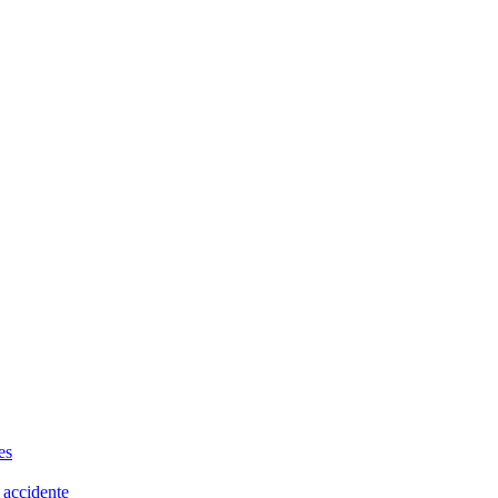
es
 accidente