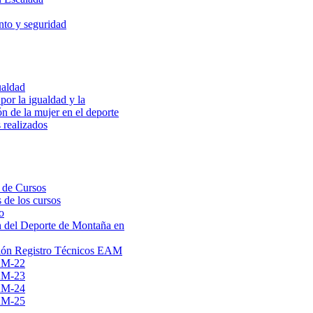
to y seguridad
ualdad
por la igualdad y la
ón de la mujer en el deporte
 realizados
 de Cursos
 de los cursos
o
 del Deporte de Montaña en
ión Registro Técnicos EAM
AM-22
AM-23
AM-24
AM-25