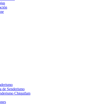
ajas
ción
ine
nderismo
ca de Senderismo
enderismo Chiquifam
ones