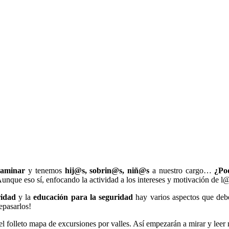
aminar
y tenemos
hij@s, sobrin@s, niñ@s
a nuestro cargo…
¿Po
Aunque eso sí, enfocando la actividad a los intereses y motivación de 
ridad
y la
educación para la seguridad
hay varios aspectos que debe
epasarlos!
 el folleto mapa de excursiones por valles. Así empezarán a mirar y leer