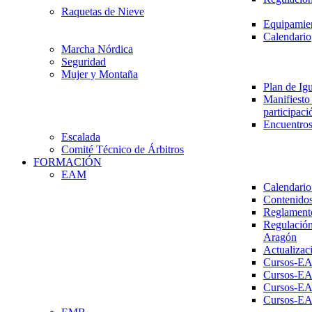
Raquetas de Nieve
Equipamien
Calendario
Marcha Nórdica
Seguridad
Mujer y Montaña
Plan de Ig
Manifiesto 
participaci
Encuentros
Escalada
Comité Técnico de Árbitros
FORMACIÓN
EAM
Calendario
Contenidos
Reglament
Regulación
Aragón
Actualizac
Cursos-E
Cursos-E
Cursos-E
Cursos-E