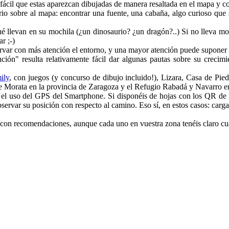
 fácil que estas aparezcan dibujadas de manera resaltada en el mapa y con
io sobre al mapa: encontrar una fuente, una cabaña, algo curioso que 
 llevan en su mochila (¿un dinosaurio? ¿un dragón?..) Si no lleva moch
r ;-)
ervar con más atención el entorno, y una mayor atención puede suponer 
ción" resulta relativamente fácil dar algunas pautas sobre su crecimi
ily
, con juegos (y concurso de dibujo incluido!), Lizara, Casa de Pi
e Morata en la provincia de Zaragoza y el Refugio Rabadá y Navarro en l
el uso del GPS del Smartphone. Si disponéis de hojas con los QR de l
servar su posición con respecto al camino. Eso sí, en estos casos: carga
ce con recomendaciones, aunque cada uno en vuestra zona tenéis claro cu