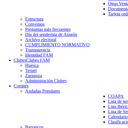
Otras Vent
Documenta
Tarjeta onl
Estructura
Convenios
Preguntas más frecuentes
Día del senderista de Aragón
Archivo electoral
CUMPLIMIENTO NORMATIVO
Transparencia
Identidad FAM
Clubes
Clubes FAM
Huesca
Teruel
Zaragoza
Administración Clubes
Comités
Andadas Populares
COAPA
Liga de se
Liga Ibéri
Liga de S
Calendario
Clasificaci
Barrancos