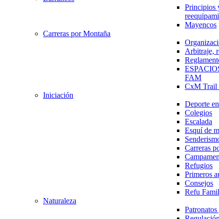
Principios 
reequipami
Mayencos
Carreras por Montaña
Organizaci
Arbitraje,
Reglament
ESPACIO
FAM
CxM Trai
Iniciación
Deporte en 
Colegios
Escalada
Esquí de 
Senderism
Carreras p
Campamen
Refugios
Primeros a
Consejos
Refu Fami
Naturaleza
Patronato
Regulación