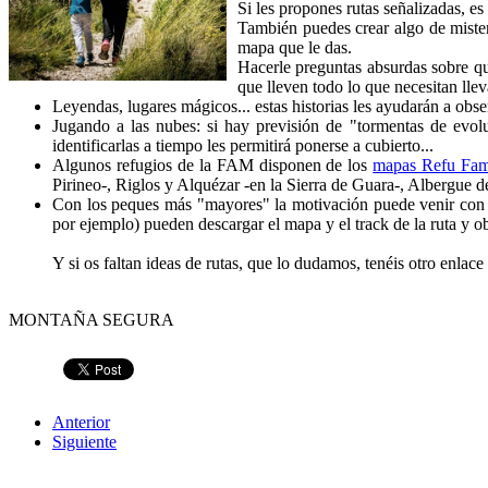
Si les propones rutas señalizadas, es
También puedes crear algo de mister
mapa que le das.
Hacerle preguntas absurdas sobre qué
que lleven todo lo que necesitan lleva
Leyendas, lugares mágicos... estas historias les ayudarán a obs
Jugando a las nubes: si hay previsión de "tormentas de evolu
identificarlas a tiempo les permitirá ponerse a cubierto...
Algunos refugios de la FAM disponen de los
mapas Refu Fam
Pirineo-, Riglos y Alquézar -en la Sierra de Guara-, Albergue d
Con los peques más "mayores" la motivación puede venir con 
por ejemplo) pueden descargar el mapa y el track de la ruta y ob
Y si os faltan ideas de rutas, que lo dudamos, tenéis otro enla
MONTAÑA SEGURA
Anterior
Siguiente