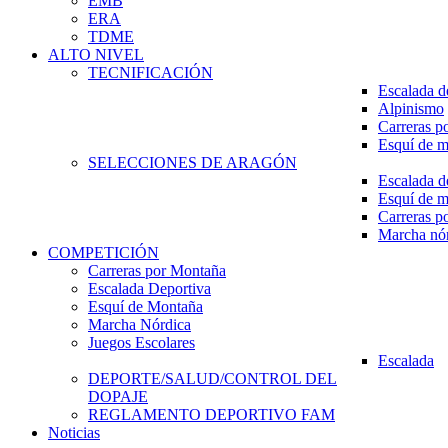
EMB
ERA
TDME
ALTO NIVEL
TECNIFICACIÓN
Escalada d
Alpinismo
Carreras p
Esquí de 
SELECCIONES DE ARAGÓN
Escalada d
Esquí de 
Carreras p
Marcha nó
COMPETICIÓN
Carreras por Montaña
Escalada Deportiva
Esquí de Montaña
Marcha Nórdica
Juegos Escolares
Escalada
DEPORTE/SALUD/CONTROL DEL
DOPAJE
REGLAMENTO DEPORTIVO FAM
Noticias