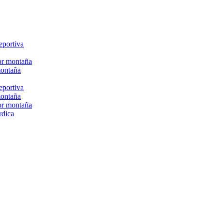
eportiva
or montaña
montaña
eportiva
montaña
or montaña
rdica