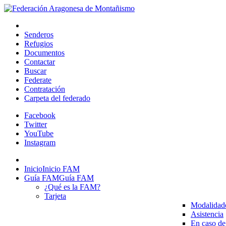
Senderos
Refugios
Documentos
Contactar
Buscar
Federate
Contratación
Carpeta del federado
Facebook
Twitter
YouTube
Instagram
Inicio
Inicio FAM
Guía FAM
Guía FAM
¿Qué es la FAM?
Tarjeta
Modalidad
Asistencia
En caso de