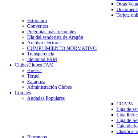
Otras Vent
Documenta
Tarjeta onl
Estructura
Convenios
Preguntas más frecuentes
Día del senderista de Aragón
Archivo electoral
CUMPLIMIENTO NORMATIVO
Transparencia
Identidad FAM
Clubes
Clubes FAM
Huesca
Teruel
Zaragoza
Administración Clubes
Comités
Andadas Populares
COAPA
Liga de se
Liga Ibéri
Liga de S
Calendario
Clasificaci
Barrancos