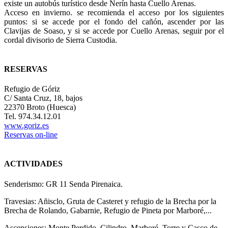
existe un autobús turístico desde Nerín hasta Cuello Arenas.
Acceso en invierno. se recomienda el acceso por los siguientes
puntos: si se accede por el fondo del cañón, ascender por las
Clavijas de Soaso, y si se accede por Cuello Arenas, seguir por el
cordal divisorio de Sierra Custodia.
RESERVAS
Refugio de Góriz
C/ Santa Cruz, 18, bajos
22370 Broto (Huesca)
Tel. 974.34.12.01
www.goriz.es
Reservas on-line
ACTIVIDADES
Senderismo: GR 11 Senda Pirenaica.
Travesias: Añisclo, Gruta de Casteret y refugio de la Brecha por la
Brecha de Rolando, Gabarnie, Refugio de Pineta por Marboré,...
Ascensiones: Monte Perdido, Cilindro, Marboré, Torre y Casco de