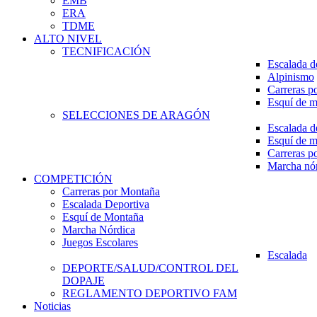
EMB
ERA
TDME
ALTO NIVEL
TECNIFICACIÓN
Escalada d
Alpinismo
Carreras p
Esquí de 
SELECCIONES DE ARAGÓN
Escalada d
Esquí de 
Carreras p
Marcha nó
COMPETICIÓN
Carreras por Montaña
Escalada Deportiva
Esquí de Montaña
Marcha Nórdica
Juegos Escolares
Escalada
DEPORTE/SALUD/CONTROL DEL
DOPAJE
REGLAMENTO DEPORTIVO FAM
Noticias