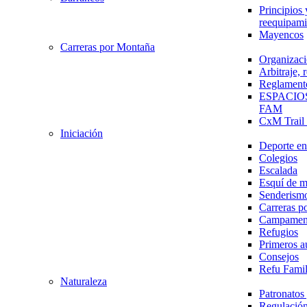
Principios 
reequipami
Mayencos
Carreras por Montaña
Organizaci
Arbitraje,
Reglament
ESPACIO
FAM
CxM Trai
Iniciación
Deporte en 
Colegios
Escalada
Esquí de 
Senderism
Carreras p
Campamen
Refugios
Primeros a
Consejos
Refu Fami
Naturaleza
Patronato
Regulación