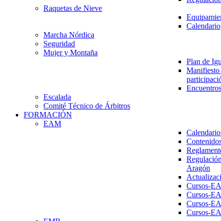
Raquetas de Nieve
Equipamien
Calendario
Marcha Nórdica
Seguridad
Mujer y Montaña
Plan de Ig
Manifiesto 
participaci
Encuentros
Escalada
Comité Técnico de Árbitros
FORMACIÓN
EAM
Calendario
Contenidos
Reglament
Regulación
Aragón
Actualizac
Cursos-E
Cursos-E
Cursos-E
Cursos-E